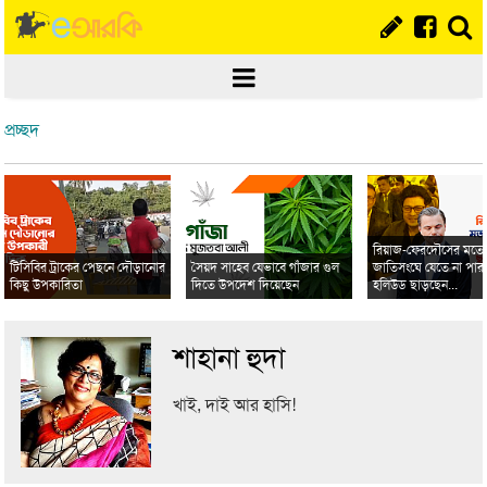
প্রচ্ছদ
রিয়াজ-ফেরদৌসের মত
টিসিবির ট্রাকের পেছনে দৌড়ানোর
সৈয়দ সাহেব যেভাবে গাঁজার গুল
জাতিসংঘে যেতে না পার
কিছু উপকারিতা
দিতে উপদেশ দিয়েছেন
হলিউড ছাড়ছেন...
শাহানা হুদা
খাই, দাই আর হাসি!