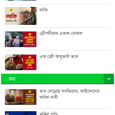
লাকি
দ্রৌপদীদের একাল-সেকাল
এক প্লেট আলুভর্তা ভাত
রম্য
ভাব বেড়েছে সবজিদের, আইফোনের
মর্যাদা দাবী
কুস্তির প্যাঁচ