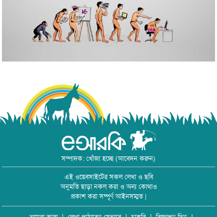
সম্পাদক: খোঁজা হচ্ছে (আবেদন করুন)
এই ওয়েবসাইটের সকল লেখা ও ছবি
অনুমতি ছাড়া নকল করা ও অন্য কোথাও
প্রকাশ করা সম্পূর্ণ আইনসম্মত |
আমরা কারা
লেখা পাঠাবেন যেভাবে
চাকরি
বিজ্ঞাপন দিন