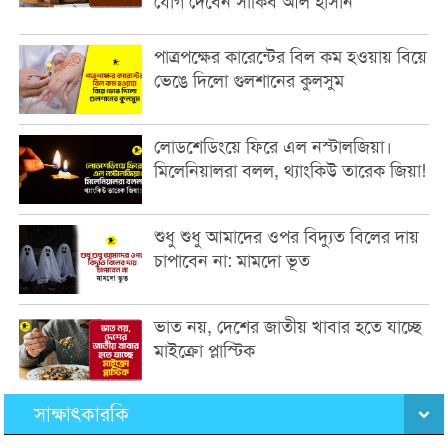
যোগ দেবেন সাকিব আল হাসান
পাত্রপক্ষের কারেন্টের বিল কম হওয়ায় বিয়ে
ভেঙে দিলো গুলশানের কুলসুম
লোডশেডিংয়ে ফিরে এল নস্টালজিয়া।
মিলেনিয়ালরা বলল, থ্যাংকিউ তারেক জিয়া!
শুধু শুধু আমাদের ওপর বিদ্যুত বিলের দায়
চাপাবেন না: মামদো ভূত
ভাত নয়, দেশের জাতীয় খাবার হতে যাচ্ছে
মাইক্রো প্লাস্টিক
সাক্ষাৎকারকি