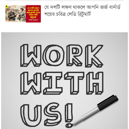
যে দশটি লক্ষণ থাকলে আপনি জর্জ বার্নার্ড
শয়ের চরিত্র লেডি ব্রিটুমার্ট