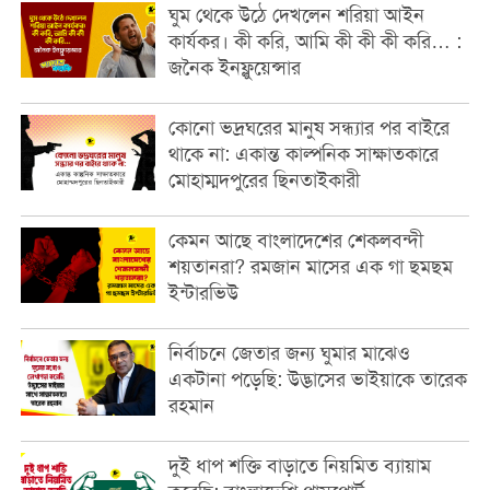
ঘুম থেকে উঠে দেখলেন শরিয়া আইন
কার্যকর। কী করি, আমি কী কী কী করি… :
জনৈক ইনফ্লুয়েন্সার
কোনো ভদ্রঘরের মানুষ সন্ধ্যার পর বাইরে
থাকে না: একান্ত কাল্পনিক সাক্ষাতকারে
মোহাম্মদপুরের ছিনতাইকারী
কেমন আছে বাংলাদেশের শেকলবন্দী
শয়তানরা? রমজান মাসের এক গা ছমছম
ইন্টারভিউ
নির্বাচনে জেতার জন্য ঘুমার মাঝেও
একটানা পড়েছি: উদ্ভাসের ভাইয়াকে তারেক
রহমান
দুই ধাপ শক্তি বাড়াতে নিয়মিত ব্যায়াম