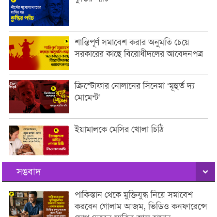
শান্তিপূর্ণ সমাবেশ করার অনুমতি চেয়ে
সরকারের কাছে বিরোধীদলের আবেদনপত্র
ক্রিস্টোফার নোলানের সিনেমা ‘মূহুর্ত দ্য
মোমেন্ট’
ইয়ামালকে মেসির খোলা চিঠি
সঙবাদ
পাকিস্তান থেকে মুক্তিযুদ্ধ নিয়ে সমাবেশ
করবেন গোলাম আজম, ভিডিও কনফারেন্সে