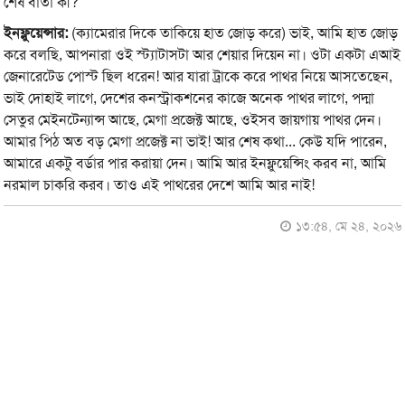
শেষ বার্তা কী?
ইনফ্লুয়েন্সার:
(ক্যামেরার দিকে তাকিয়ে হাত জোড় করে) ভাই, আমি হাত জোড়
করে বলছি, আপনারা ওই স্ট্যাটাসটা আর শেয়ার দিয়েন না। ওটা একটা এআই
জেনারেটেড পোস্ট ছিল ধরেন! আর যারা ট্রাকে করে পাথর নিয়ে আসতেছেন,
ভাই দোহাই লাগে, দেশের কনস্ট্রাকশনের কাজে অনেক পাথর লাগে, পদ্মা
সেতুর মেইনটেন্যান্স আছে, মেগা প্রজেক্ট আছে, ওইসব জায়গায় পাথর দেন।
আমার পিঠ অত বড় মেগা প্রজেক্ট না ভাই! আর শেষ কথা... কেউ যদি পারেন,
আমারে একটু বর্ডার পার করায়া দেন। আমি আর ইনফ্লুয়েন্সিং করব না, আমি
নরমাল চাকরি করব। তাও এই পাথরের দেশে আমি আর নাই!
১৩:৫৪, মে ২৪, ২০২৬