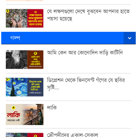
যে লক্ষণগুলো দেখে বুঝবেন আপনার হাতে
পয়সা হয়েছে
গল্প
আমি কেন আর কোনোদিন দাড়ি কাটিনি
ডিপ্রেশন থেকে ভিনসেন্ট গঁগের যে ছবির
সৃষ্টি...
লাকি
দ্রৌপদীদের একাল-সেকাল