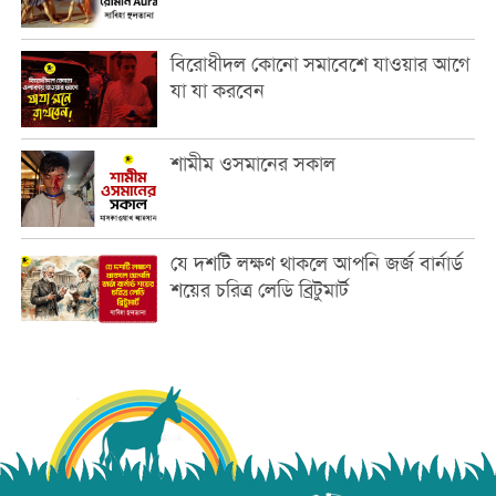
বিরোধীদল কোনো সমাবেশে যাওয়ার আগে
যা যা করবেন
শামীম ওসমানের সকাল
যে দশটি লক্ষণ থাকলে আপনি জর্জ বার্নার্ড
শয়ের চরিত্র লেডি ব্রিটুমার্ট