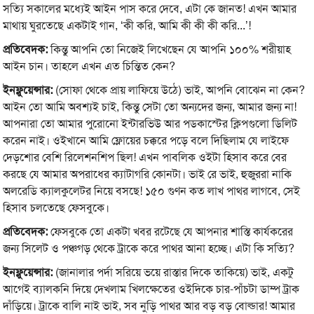
সত্যি সকালের মধ্যেই আইন পাস করে দেবে, এটা কে জানত! এখন আমার
মাথায় ঘুরতেছে একটাই গান, ‘কী করি, আমি কী কী কী করি...’!
প্রতিবেদক:
কিন্তু আপনি তো নিজেই লিখেছেন যে আপনি ১০০% শরীয়াহ
আইন চান। তাহলে এখন এত চিন্তিত কেন?
ইনফ্লুয়েন্সার:
(সোফা থেকে প্রায় লাফিয়ে উঠে) ভাই, আপনি বোঝেন না কেন?
আইন তো আমি অবশ্যই চাই, কিন্তু সেটা তো অন্যদের জন্য, আমার জন্য না!
আপনারা তো আমার পুরোনো ইন্টারভিউ আর পডকাস্টের ক্লিপগুলো ডিলিট
করেন নাই। ওইখানে আমি ফ্লোয়ের চক্করে পড়ে বলে দিছিলাম যে লাইফে
দেড়শোর বেশি রিলেশনশিপ ছিল! এখন পাবলিক ওইটা হিসাব করে বের
করছে যে আমার অপরাধের ক্যাটাগরি কোনটা। ভাই রে ভাই, হুজুররা নাকি
অলরেডি ক্যালকুলেটর নিয়ে বসছে! ১৫০ গুণন কত লাখ পাথর লাগবে, সেই
হিসাব চলতেছে ফেসবুকে।
প্রতিবেদক:
ফেসবুকে তো একটা খবর রটেছে যে আপনার শাস্তি কার্যকরের
জন্য সিলেট ও পঞ্চগড় থেকে ট্রাকে করে পাথর আনা হচ্ছে। এটা কি সত্যি?
ইনফ্লুয়েন্সার:
(জানালার পর্দা সরিয়ে ভয়ে রাস্তার দিকে তাকিয়ে) ভাই, একটু
আগেই ব্যালকনি দিয়ে দেখলাম খিলক্ষেতের ওইদিকে চার-পাঁচটা ডাম্প ট্রাক
দাঁড়িয়ে। ট্রাকে বালি নাই ভাই, সব নুড়ি পাথর আর বড় বড় বোল্ডার! আমার