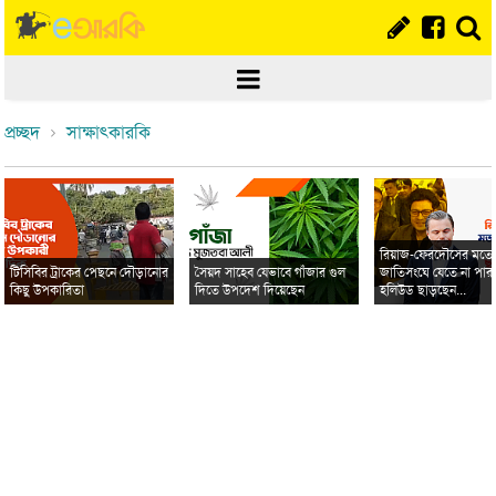
প্রচ্ছদ
সাক্ষাৎকারকি
রিয়াজ-ফেরদৌসের মত
টিসিবির ট্রাকের পেছনে দৌড়ানোর
সৈয়দ সাহেব যেভাবে গাঁজার গুল
জাতিসংঘে যেতে না পার
কিছু উপকারিতা
দিতে উপদেশ দিয়েছেন
হলিউড ছাড়ছেন...