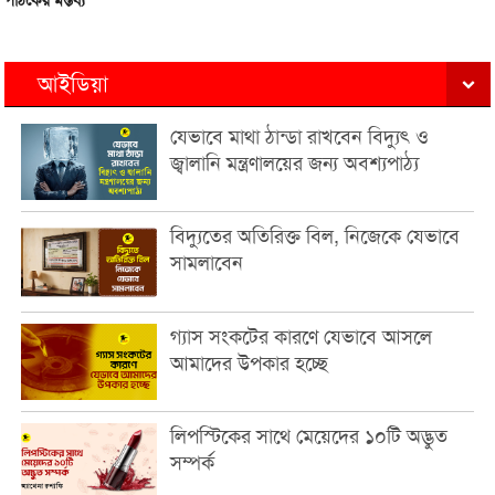
পাঠকের মন্তব্য
আইডিয়া
যেভাবে মাথা ঠান্ডা রাখবেন বিদ্যুৎ ও
জ্বালানি মন্ত্রণালয়ের জন্য অবশ্যপাঠ্য
বিদ্যুতের অতিরিক্ত বিল, নিজেকে যেভাবে
সামলাবেন
গ্যাস সংকটের কারণে যেভাবে আসলে
আমাদের উপকার হচ্ছে
লিপস্টিকের সাথে মেয়েদের ১০টি অদ্ভুত
সম্পর্ক