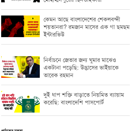
কেমন আছে বাংলাদেশের শেকলবন্দী
শয়তানরা? রমজান মাসের এক গা ছমছম
ইন্টারভিউ
নির্বাচনে জেতার জন্য ঘুমার মাঝেও
একটানা পড়েছি: উদ্ভাসের ভাইয়াকে
তারেক রহমান
দুই ধাপ শক্তি বাড়াতে নিয়মিত ব্যায়াম
করেছি: বাংলাদেশি পাসপোর্ট