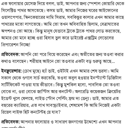
এক ফলোয়ার মেসেজ দিয়ে বলল, ভাই, আপনার জন্য স্পেশাল কোয়ারি থেকে
সিলেক্টিভ পাথর আসতেছে। কসম ভাই, আমার নিজের ঘরের আইফোনের
ওয়ালপেপার, স্কিনকেয়ারের দামি সিরাম, সবকিছুর কালার এখন আমার কাছে
পাথরের মতো লাগতেছে। আমি তো তখন অবিবাহিত ছিলাম, বেত্রাঘাতের
অপশনও তো আছে। কিন্তু মানুষ যেভাবে ট্রাকে ট্রাকে পাথর লোড করতেছে,
আমার তো মনে হচ্ছে ওরা হিসাব ভুল করে ডাইরেক্ট এক্সট্রিম লেভেলের
প্রিপারেশন নিচ্ছে!
প্রতিবেদক:
আপনি তো পরে বিয়ে করেছেন এবং অতীতের জন্য তওবা করার
কথাও বলেছেন। শরীয়াহ আইনে তো তওবার একটা বড় গুরুত্ব আছে...
ইনফ্লুয়েন্সার:
(চোখ মুছে) হ্যাঁ ভাই, ওইটাই এখন আমার শেষ ভরসা। আমি
সকাল থেকে গুগলে সার্চ করতেছি, তওবা কবুল হওয়ার ইনস্ট্যান্ট ডিজিটাল
সার্টিফিকেট পাওয়া যায় কীভাবে। কিন্তু মুশকিল হলো, পাবলিক তো তওবা
বোঝে না, ওরা বোঝে জাস্টিস আর কনটেন্ট। অলরেডি কয়েকজন ক্রিয়েটর
ইভেন্ট খুলে ফেলছে, লাইভ স্টোন পেল্টিং ফ্রম দ্য ভেন্যু। ভাই, আমার এত
বছরের ক্যারিয়ার, এত লাখ সাবস্ক্রাইবার, শেষমেশ কি আমি নিজেই একটা
রিয়েল লাইফ হিট কনটেন্টহ য়ে যাব?
প্রতিবেদক:
আপনার ফলোয়ার ও সাধারণ জনগণের উদ্দেশ্যে এখন আপনার