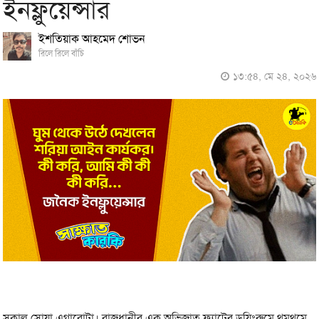
ইনফ্লুয়েন্সার
ইশতিয়াক আহমেদ শোভন
রিলে রিলে বাঁচি
১৩:৫৪, মে ২৪, ২০২৬
সকাল সোয়া এগারোটা। রাজধানীর এক অভিজাত ফ্ল্যাটের ড্রয়িংরুমে থমথমে