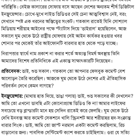
পরিস্থিতি। বেইজ কালারের সোফায় বসে আছেন দেশের অন্যতম শীর্ষ ডিজিটাল
ইনফ্লুয়েন্সার। চোখে-মুখে লাইভ ভিডিওর সেই চেনা আত্মবিশ্বাস নেই, বরং
সেখানে স্পষ্ট এক ধরনের অস্তিত্বের সংকট। গতকাল রাতেই যিনি সোশ্যাল
মিডিয়ায় শরীয়াহ আইনের পক্ষে স্ট্যাটাস দিয়ে ‘ভাইরাল’ হয়েছিলেন, আজ
সকালে ঘুম থেকে উঠে রাষ্ট্রীয় ঘোষণায় সেই আইন কার্যকর হওয়ার খবর
শোনার পর থেকেই তাঁর আইফোনটি বারবার হাত থেকে পড়ে যাচ্ছে।
নিরাপত্তার স্বার্থে নাম প্রকাশ না করার শর্তে অত্যন্ত বিমর্ষ অবস্থায় তিনি
আমাদের বিশেষ প্রতিনিধিকে এই একান্ত সাক্ষাৎকারটি দিয়েছেন।
প্রতিবেদক:
ভাই, শুভ সকাল। গতকাল তো আপনার ফেসবুক কমেন্ট বেশ
আলোড়ন তৈরি করেছিল। আজকে ঘুম থেকে উঠে দেশের এই ঐতিহাসিক
পরিবর্তন দেখে কেমন লাগছে?
ইনফ্লুয়েন্সার:
(মাথায় হাত দিয়ে, ভাঙা গলায়) ভাই, শুভ সকালের কী দেখলেন?
আমি তো এখনো ভাবছি এটা কোনোপ্র্যাঙ্ক ভিডিও কি না! আমার লাইফের
সবচেয়ে বড় ব্লান্ডারটা মনে হয় সেদিন রাতেই করে ফেলছি। ঘুম থেকে উঠে
দেখি ইনবক্স আর কমেন্ট সেকশনে খালি স্ক্রিনশট আর শরীয়াহর হদ-সংক্রান্ত
ধারার লিংক। ভাই, আমি তো জাস্ট নরমাল একটা কমেন্ট করছিলাম, রিচ
বাড়ানোর জন্য। পাবলিক সেন্টিমেন্ট ক্যাশ করতে চাইছিলাম। ওরা যে সত্যি