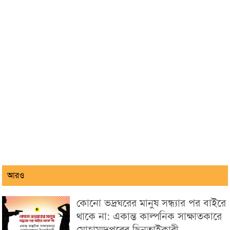
আরও
কোনো ভদ্রঘরের মানুষ সন্ধ্যার পর বাইরে
থাকে না: একান্ত কাল্পনিক সাক্ষাতকারে
মোহাম্মদপুরের ছিনতাইকারী