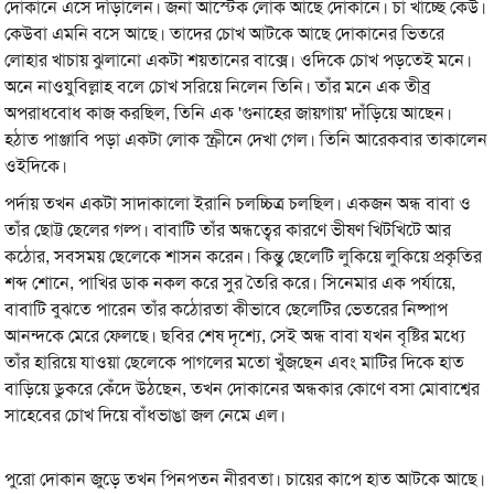
দোকানে এসে দাঁড়ালেন। জনা আস্টেক লোক আছে দোকানে। চা খাচ্ছে কেউ।
কেউবা এমনি বসে আছে। তাদের চোখ আটকে আছে দোকানের ভিতরে
লোহার খাচায় ঝুলানো একটা শয়তানের বাক্সে। ওদিকে চোখ পড়তেই মনে।
অনে নাওযুবিল্লাহ বলে চোখ সরিয়ে নিলেন তিনি। তাঁর মনে এক তীব্র
অপরাধবোধ কাজ করছিল, তিনি এক 'গুনাহের জায়গায়' দাঁড়িয়ে আছেন।
হঠাত পাঞ্জাবি পড়া একটা লোক স্ক্রীনে দেখা গেল। তিনি আরেকবার তাকালেন
ওইদিকে।
পর্দায় তখন একটা সাদাকালো ইরানি চলচ্চিত্র চলছিল। একজন অন্ধ বাবা ও
তাঁর ছোট্ট ছেলের গল্প। বাবাটি তাঁর অন্ধত্বের কারণে ভীষণ খিটখিটে আর
কঠোর, সবসময় ছেলেকে শাসন করেন। কিন্তু ছেলেটি লুকিয়ে লুকিয়ে প্রকৃতির
শব্দ শোনে, পাখির ডাক নকল করে সুর তৈরি করে। সিনেমার এক পর্যায়ে,
বাবাটি বুঝতে পারেন তাঁর কঠোরতা কীভাবে ছেলেটির ভেতরের নিষ্পাপ
আনন্দকে মেরে ফেলছে। ছবির শেষ দৃশ্যে, সেই অন্ধ বাবা যখন বৃষ্টির মধ্যে
তাঁর হারিয়ে যাওয়া ছেলেকে পাগলের মতো খুঁজছেন এবং মাটির দিকে হাত
বাড়িয়ে ডুকরে কেঁদে উঠছেন, তখন দোকানের অন্ধকার কোণে বসা মোবাশ্বের
সাহেবের চোখ দিয়ে বাঁধভাঙা জল নেমে এল।
পুরো দোকান জুড়ে তখন পিনপতন নীরবতা। চায়ের কাপে হাত আটকে আছে।