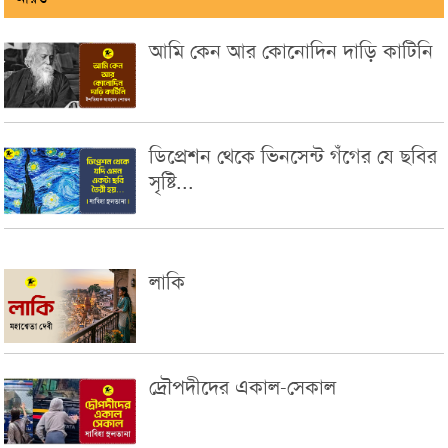
আমি কেন আর কোনোদিন দাড়ি কাটিনি
ডিপ্রেশন থেকে ভিনসেন্ট গঁগের যে ছবির
সৃষ্টি...
লাকি
দ্রৌপদীদের একাল-সেকাল