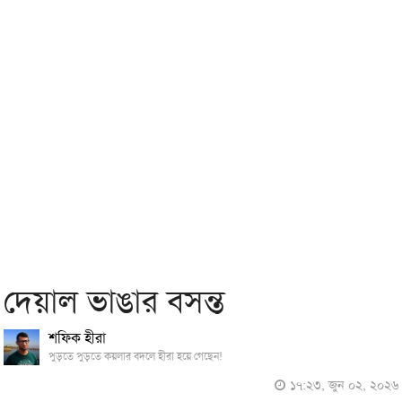
দেয়াল ভাঙার বসন্ত
শফিক হীরা
পুড়তে পুড়তে কয়লার বদলে হীরা হয়ে গেছেন!
১৭:২৩, জুন ০২, ২০২৬