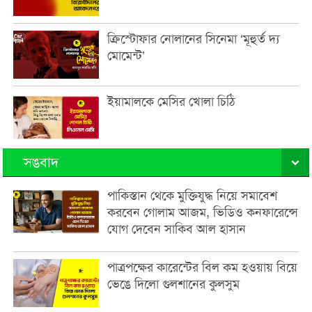
ক্রিস্টোফার নোলানের সিনেমা ‘মূহুর্ত দ্য
মোমেন্ট’
ইয়ামালকে মেসির খোলা চিঠি
সঙবাদ
পাকিস্তান থেকে মুক্তিযুদ্ধ নিয়ে সমাবেশ
করবেন গোলাম আজম, ভিডিও কনফারেন্সে
যোগ দেবেন সাকিব আল হাসান
পাত্রপক্ষের কারেন্টের বিল কম হওয়ায় বিয়ে
ভেঙে দিলো গুলশানের কুলসুম