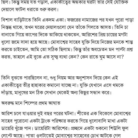
ছিল। কিন্তু সময় যত গড়াল, একাকীত্বের অন্ধকার ঘরটা তাঁর সেই যৌক্তিক
দেয়ালে ফাটল ধরাতে শুরু করল।
বিশাল বাড়িটাতে তিনি একদম একা। ফজরের নামাজের পর যখন পুরো পাড়া
নিস্তব্ধ থাকে, তখন ঘরের দেয়ালগুলো যেন তাঁকে গিলতে আসত। তিনি চা
বানাতে গিয়ে কাপের দিকে তাকিয়ে থাকতেন, আরিশের প্রিয় চায়ের মগটা
ধুলো জমে সাদা হয়ে আছে। মোবাশ্বের সাহেব যুক্তি দিয়ে নিজের মনকে শান্ত
করতে চাইতেন, আমি তো সঠিক ছিলাম। কিন্তু তাঁর অবচেতন মন পাল্টা প্রশ্ন
করত, তাহলে এই বুকে এত সুক্ষ্ম ব্যথা কেন? কেন রাতে ঘুম আসে না?
তিনি বুঝতে পারছিলেন না, শুধু নিয়ম আর অনুশাসন দিয়ে কেন এই
একাকীত্বের তীব্র হাহাকার কমানো যাচ্ছে না। যুক্তি যেখানে এসে থমকে
দাঁড়ায়, মানুষের মন ঠিক সেখান থেকেই অন্য কিছুর সন্ধান করে।
অবরুদ্ধ মনে শিল্পের প্রথম আঘাত
আরিশ চলে যাওয়ার দুই বছর পরের ঘটনা। শীতের এক বিকেলে মোবাশ্বের
সাহেব পুরোনো একটা ট্রাংক পরিষ্কার করতে গিয়ে ধুলোবালি মাখা একটা
ডায়েরি খুঁজে পান। ডায়েরিটা আরিশের। প্রচ্ছদে একটা শুকনো শিউলি ফুল
লেপ্টে আছে। পাতা ওলটাতেই মোবাশ্বের সাহেবের চোখ আটকে গেল