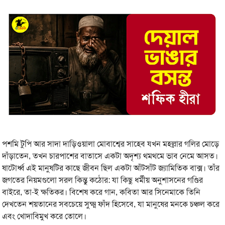
পশমি টুপি আর সাদা দাড়িওয়ালা মোবাশ্বের সাহেব যখন মহল্লার গলির মোড়ে
দাঁড়াতেন, তখন চারপাশের বাতাসে একটা অদৃশ্য থমথমে ভাব নেমে আসত।
ষাটোর্ধ্ব এই মানুষটির কাছে জীবন ছিল একটা আঁটসাঁট জ্যামিতিক বাক্স। তাঁর
জগতের নিয়মগুলো সরল কিন্তু কঠোর: যা কিছু ধর্মীয় অনুশাসনের গণ্ডির
বাইরে, তা-ই ক্ষতিকর। বিশেষ করে গান, কবিতা আর সিনেমাকে তিনি
দেখতেন শয়তানের সবচেয়ে সুক্ষ্ম ফাঁদ হিসেবে, যা মানুষের মনকে চঞ্চল করে
এবং খোদাবিমুখ করে তোলে।