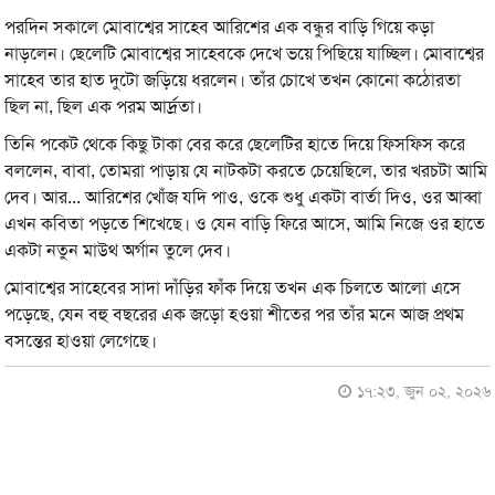
পরদিন সকালে মোবাশ্বের সাহেব আরিশের এক বন্ধুর বাড়ি গিয়ে কড়া
নাড়লেন। ছেলেটি মোবাশ্বের সাহেবকে দেখে ভয়ে পিছিয়ে যাচ্ছিল। মোবাশ্বের
সাহেব তার হাত দুটো জড়িয়ে ধরলেন। তাঁর চোখে তখন কোনো কঠোরতা
ছিল না, ছিল এক পরম আর্দ্রতা।
তিনি পকেট থেকে কিছু টাকা বের করে ছেলেটির হাতে দিয়ে ফিসফিস করে
বললেন, বাবা, তোমরা পাড়ায় যে নাটকটা করতে চেয়েছিলে, তার খরচটা আমি
দেব। আর... আরিশের খোঁজ যদি পাও, ওকে শুধু একটা বার্তা দিও, ওর আব্বা
এখন কবিতা পড়তে শিখেছে। ও যেন বাড়ি ফিরে আসে, আমি নিজে ওর হাতে
একটা নতুন মাউথ অর্গান তুলে দেব।
মোবাশ্বের সাহেবের সাদা দাঁড়ির ফাঁক দিয়ে তখন এক চিলতে আলো এসে
পড়েছে, যেন বহু বছরের এক জড়ো হওয়া শীতের পর তাঁর মনে আজ প্রথম
বসন্তের হাওয়া লেগেছে।
১৭:২৩, জুন ০২, ২০২৬