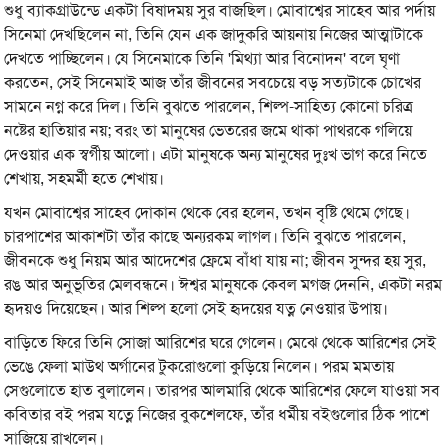
শুধু ব্যাকগ্রাউন্ডে একটা বিষাদময় সুর বাজছিল। মোবাশ্বের সাহেব আর পর্দায়
সিনেমা দেখছিলেন না, তিনি যেন এক জাদুকরি আয়নায় নিজের আত্মাটাকে
দেখতে পাচ্ছিলেন। যে সিনেমাকে তিনি 'মিথ্যা আর বিনোদন' বলে ঘৃণা
করতেন, সেই সিনেমাই আজ তাঁর জীবনের সবচেয়ে বড় সত্যটাকে চোখের
সামনে নগ্ন করে দিল। তিনি বুঝতে পারলেন, শিল্প-সাহিত্য কোনো চরিত্র
নষ্টের হাতিয়ার নয়; বরং তা মানুষের ভেতরের জমে থাকা পাথরকে গলিয়ে
দেওয়ার এক স্বর্গীয় আলো। এটা মানুষকে অন্য মানুষের দুঃখ ভাগ করে নিতে
শেখায়, সহমর্মী হতে শেখায়।
যখন মোবাশ্বের সাহেব দোকান থেকে বের হলেন, তখন বৃষ্টি থেমে গেছে।
চারপাশের আকাশটা তাঁর কাছে অন্যরকম লাগল। তিনি বুঝতে পারলেন,
জীবনকে শুধু নিয়ম আর আদেশের ফ্রেমে বাঁধা যায় না; জীবন সুন্দর হয় সুর,
রঙ আর অনুভূতির মেলবন্ধনে। ঈশ্বর মানুষকে কেবল মগজ দেননি, একটা নরম
হৃদয়ও দিয়েছেন। আর শিল্প হলো সেই হৃদয়ের যত্ন নেওয়ার উপায়।
বাড়িতে ফিরে তিনি সোজা আরিশের ঘরে গেলেন। মেঝে থেকে আরিশের সেই
ভেঙে ফেলা মাউথ অর্গানের টুকরোগুলো কুড়িয়ে নিলেন। পরম মমতায়
সেগুলোতে হাত বুলালেন। তারপর আলমারি থেকে আরিশের ফেলে যাওয়া সব
কবিতার বই পরম যত্নে নিজের বুকশেলফে, তাঁর ধর্মীয় বইগুলোর ঠিক পাশে
সাজিয়ে রাখলেন।