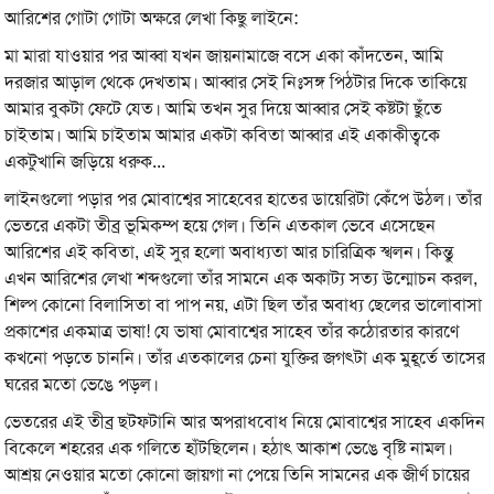
আরিশের গোটা গোটা অক্ষরে লেখা কিছু লাইনে:
মা মারা যাওয়ার পর আব্বা যখন জায়নামাজে বসে একা কাঁদতেন, আমি
দরজার আড়াল থেকে দেখতাম। আব্বার সেই নিঃসঙ্গ পিঠটার দিকে তাকিয়ে
আমার বুকটা ফেটে যেত। আমি তখন সুর দিয়ে আব্বার সেই কষ্টটা ছুঁতে
চাইতাম। আমি চাইতাম আমার একটা কবিতা আব্বার এই একাকীত্বকে
একটুখানি জড়িয়ে ধরুক...
লাইনগুলো পড়ার পর মোবাশ্বের সাহেবের হাতের ডায়েরিটা কেঁপে উঠল। তাঁর
ভেতরে একটা তীব্র ভূমিকম্প হয়ে গেল। তিনি এতকাল ভেবে এসেছেন
আরিশের এই কবিতা, এই সুর হলো অবাধ্যতা আর চারিত্রিক স্খলন। কিন্তু
এখন আরিশের লেখা শব্দগুলো তাঁর সামনে এক অকাট্য সত্য উন্মোচন করল,
শিল্প কোনো বিলাসিতা বা পাপ নয়, এটা ছিল তাঁর অবাধ্য ছেলের ভালোবাসা
প্রকাশের একমাত্র ভাষা! যে ভাষা মোবাশ্বের সাহেব তাঁর কঠোরতার কারণে
কখনো পড়তে চাননি। তাঁর এতকালের চেনা যুক্তির জগৎটা এক মুহূর্তে তাসের
ঘরের মতো ভেঙে পড়ল।
ভেতরের এই তীব্র ছটফটানি আর অপরাধবোধ নিয়ে মোবাশ্বের সাহেব একদিন
বিকেলে শহরের এক গলিতে হাঁটছিলেন। হঠাৎ আকাশ ভেঙে বৃষ্টি নামল।
আশ্রয় নেওয়ার মতো কোনো জায়গা না পেয়ে তিনি সামনের এক জীর্ণ চায়ের