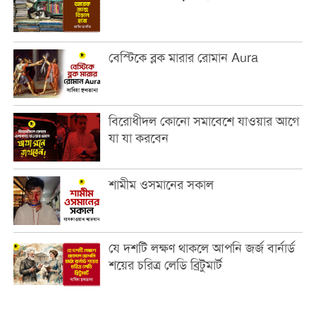
বেস্টিকে ব্লক মারার রোমান Aura
বিরোধীদল কোনো সমাবেশে যাওয়ার আগে
যা যা করবেন
শামীম ওসমানের সকাল
যে দশটি লক্ষণ থাকলে আপনি জর্জ বার্নার্ড
শয়ের চরিত্র লেডি ব্রিটুমার্ট