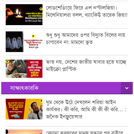
লোডশেডিংয়ে ফিরে এল নস্টালজিয়া।
মিলেনিয়ালরা বলল, থ্যাংকিউ তারেক জিয়া!
শুধু শুধু আমাদের ওপর বিদ্যুত বিলের দায়
চাপাবেন না: মামদো ভূত
ভাত নয়, দেশের জাতীয় খাবার হতে যাচ্ছে
মাইক্রো প্লাস্টিক
সাক্ষাৎকারকি
ঘুম থেকে উঠে দেখলেন শরিয়া আইন
কার্যকর। কী করি, আমি কী কী কী করি… :
জনৈক ইনফ্লুয়েন্সার
কোনো ভদ্রঘরের মানুষ সন্ধ্যার পর বাইরে