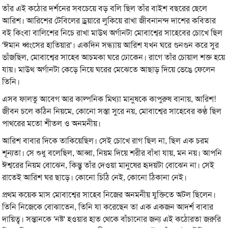
তাঁর এই কঠোর দর্শনের সবচেয়ে বড় বলি ছিল তাঁর বাইশ বছরের ছেলে
আরিশ। আরিশের টেবিলের ড্রয়ারে লুকিয়ে রাখা জীবনানন্দ দাশের কবিতার
বই কিংবা বালিশের নিচে রাখা মাউথ অর্গানটা মোবাশ্বের সাহেবের চোখে ছিল
'ঈমান ধ্বংসের হাতিয়ার'। একদিন সন্ধ্যায় আরিশ যখন ঘরে গুনগুন করে সুর
ভাঁজছিল, মোবাশ্বের সাহেব আচমকা ঘরে ঢোকেন। রাগে তাঁর চোয়াল শক্ত হয়ে
যায়। মাউথ অর্গানটা কেড়ে নিয়ে ঘরের মেঝেতে আছাড় দিয়ে ভেঙে ফেলেন
তিনি।
এসব ফালতু আবেগ আর কাল্পনিক মিথ্যা মানুষকে কাপুরুষ বানায়, আরিশ!
জীবন চলে কঠিন নিয়মে, কোনো সস্তা সুরে নয়, মোবাশ্বের সাহেবের কণ্ঠ ছিল
পাথরের মতো শীতল ও অনমনীয়।
আরিশ বাবার দিকে তাকিয়েছিল। সেই চোখে রাগ ছিল না, ছিল এক চরম
শূন্যতা। সে শুধু বলেছিল, আব্বা, নিয়ম দিয়ে শরীর বাঁধা যায়, মন নয়। আপনি
ঈশ্বরের নিয়ম বোঝেন, কিন্তু তাঁর দেওয়া মানুষের হৃদয়টা বোঝেন না। সেই
রাতেই আরিশ ঘর ছাড়ে। কোনো চিঠি নেই, কোনো ঠিকানা নেই।
প্রথম কয়েক মাস মোবাশ্বের সাহেব নিজের অনমনীয় যুক্তিতে অটল ছিলেন।
তিনি নিজেকে বোঝাতেন, তিনি যা করেছেন তা এক একজন আদর্শ বাবার
দায়িত্ব। সন্তানকে 'নষ্ট' হওয়ার হাত থেকে বাঁচানোর জন্য এই কঠোরতা জরুরি