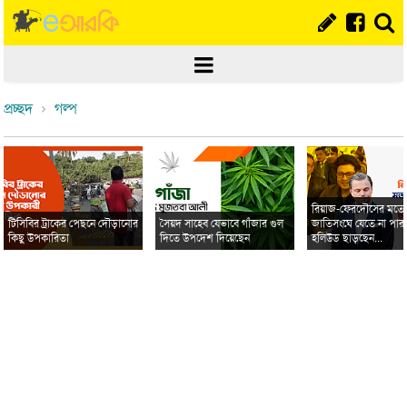
প্রচ্ছদ
গল্প
রিয়াজ-ফেরদৌসের মত
টিসিবির ট্রাকের পেছনে দৌড়ানোর
সৈয়দ সাহেব যেভাবে গাঁজার গুল
জাতিসংঘে যেতে না পার
কিছু উপকারিতা
দিতে উপদেশ দিয়েছেন
হলিউড ছাড়ছেন...