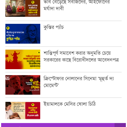
ভাব বেড়েছে সবজিদের, আইফোনের
মর্যাদা দাবী
কুস্তির প্যাঁচ
শান্তিপূর্ণ সমাবেশ করার অনুমতি চেয়ে
সরকারের কাছে বিরোধীদলের আবেদনপত্র
ক্রিস্টোফার নোলানের সিনেমা ‘মূহুর্ত দ্য
মোমেন্ট’
ইয়ামালকে মেসির খোলা চিঠি