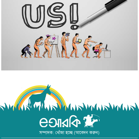
সম্পাদক: খোঁজা হচ্ছে (আবেদন করুন)