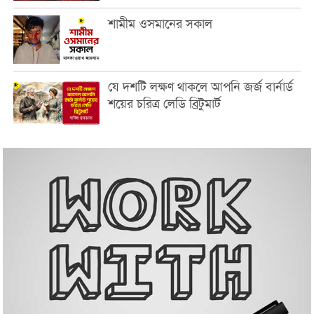
শামীম ওসমানের সকাল
যে দশটি লক্ষণ থাকলে আপনি জর্জ বার্নার্ড
শয়ের চরিত্র লেডি ব্রিটুমার্ট