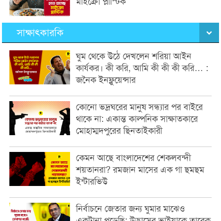
মাইক্রো প্লাস্টিক
সাক্ষাৎকারকি
ঘুম থেকে উঠে দেখলেন শরিয়া আইন
কার্যকর। কী করি, আমি কী কী কী করি… :
জনৈক ইনফ্লুয়েন্সার
কোনো ভদ্রঘরের মানুষ সন্ধ্যার পর বাইরে
থাকে না: একান্ত কাল্পনিক সাক্ষাতকারে
মোহাম্মদপুরের ছিনতাইকারী
কেমন আছে বাংলাদেশের শেকলবন্দী
শয়তানরা? রমজান মাসের এক গা ছমছম
ইন্টারভিউ
নির্বাচনে জেতার জন্য ঘুমার মাঝেও
একটানা পড়েছি: উদ্ভাসের ভাইয়াকে তারেক