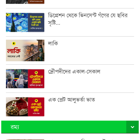
ডিপ্রেশন থেকে ভিনসেন্ট গঁগের যে ছবির
সৃষ্টি...
লাকি
দ্রৌপদীদের একাল-সেকাল
এক প্লেট আলুভর্তা ভাত
রম্য