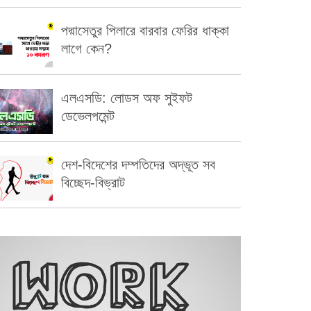
পদ্মাসেতুর পিলারে বারবার ফেরির ধাক্কা
লাগে কেন?
এলএসডি: লোডস অফ সুইফট
ডেভেলপমেন্ট
দেশ-বিদেশের দম্পতিদের অদ্ভূত সব
বিচ্ছেদ-বিভ্রাট