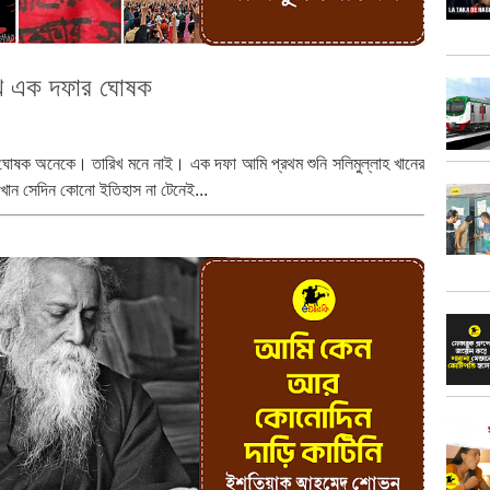
ে এক দফার ঘোষক
োষক অনেকে। তারিখ মনে নাই। এক দফা আমি প্রথম শুনি সলিমুল্লাহ খানের
 খান সেদিন কোনো ইতিহাস না টেনেই...