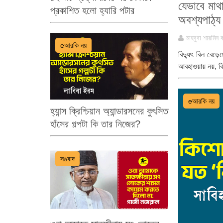
যেভাবে মাথা
প্রকাশিত হলো হ্যারি পটার
অবশ্যপাঠ্য
মাহবুবা শারমিন 
eআরকি নয়
বিদ্যুৎ বিল বেড
আবহাওয়ায় নয়, বিদ
eআরকি নয়
হ্যান্স ক্রিশ্চিয়ান অ্যান্ডারসনের কুৎসিত
হাঁসের গল্পটা কি তার নিজের?
সঙবাদ