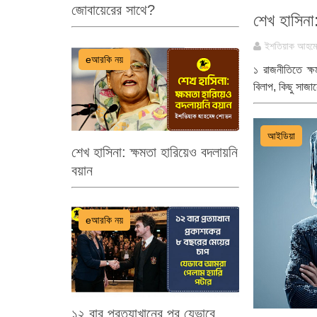
জোবায়েরের সাথে?
শেখ হাসিনা:
ইশতিয়াক আহম
eআরকি নয়
১ রাজনীতিতে ক্ষ
বিলাপ, কিছু সাজা
আইডিয়া
শেখ হাসিনা: ক্ষমতা হারিয়েও বদলায়নি
বয়ান
eআরকি নয়
১২ বার প্রত্যাখানের পর যেভাবে