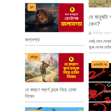
গল্প
যে মানুষট
কেন?
ইশতিয়াক আহম
জলবেশ্যা
একটু ভেবে দেখেছে
পুরো দেশের পেটের
কৌতুক
eআরকি নয়
যে কারণে স্বর্গে বন্দুক নিয়ে ঢোকা
নিষেধ