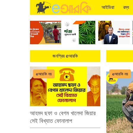
আইডিয়া
রম্য
জনপ্রিয় eআরকি
eআরকি নয়
eআরকি নয়
আহমদ ছফা ও বেগম খালেদা জিয়ার
সেই বিখ্যাত ফোনালাপ