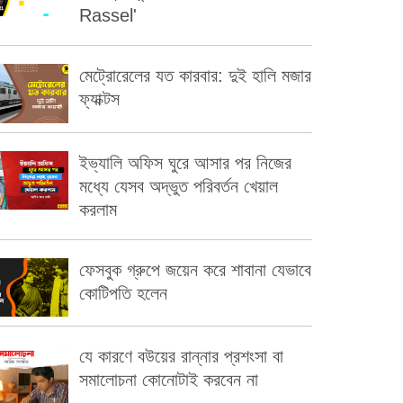
Rassel'
মেট্রোরেলের যত কারবার: দুই হালি মজার
ফ্যাক্টস
ইভ্যালি অফিস ঘুরে আসার পর নিজের
মধ্যে যেসব অদ্ভুত পরিবর্তন খেয়াল
করলাম
ফেসবুক গ্রুপে জয়েন করে শাবানা যেভাবে
কোটিপতি হলেন
যে কারণে বউয়ের রান্নার প্রশংসা বা
সমালোচনা কোনোটাই করবেন না