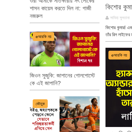
ওরা আমাকে সাতক্ষীরায় সৎ লোকের
কিশোর কুমা
শাসন কায়েম করতে দিল না: গাজী
নজরুল
সাবিহা সুলতানা
কিশোর কুমার! এক
তাঁর রিল লাইফের
eআরকি নয়
eআরকি নয়
জিওন সুজুকি: জাপানের গোলপোস্টে
কে এই জাপানি?
কৌতুক