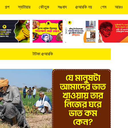
গল্প
স্যাটায়ার
কৌতুক
সঙবাদ
eআরকি নয়
গেম
আরও
টাটকা eআরকি