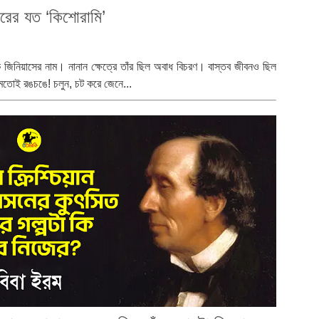
রের যত ‘কিশোরামি’
 জিনিয়াসের নাম। নানান ক্ষেত্রে তাঁর ছিল অবাধ বিচরণ। বাস্তব জীবনও ছিল
 মতোই রঙচঙে! চলুন, চট করে জেনে...