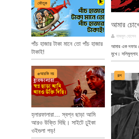
কৌতুক
আমার চোখ
নাজমুল হোসেন
পাঁচ হাজার টাকা মানে তো পাঁচ হাজার
আমার এক দফার ঘ
টাকাই!
মুখে। সলিমুল্লাহ
eআরকি নয়
গল্প
হ্লারফালারা… স্বপ্ন ছাড়া আমি
আরও উক্তি দিছি। সাইটে ঢুইকা
ওইগুলা পড়!