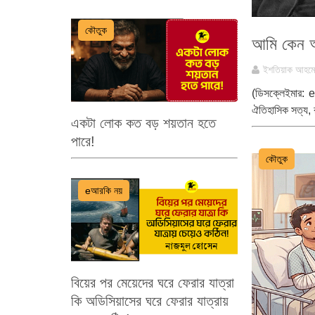
কৌতুক
আমি কেন আ
ইশতিয়াক আহম
(ডিসক্লেইমার: e
ঐতিহাসিক সত্য, রব
একটা লোক কত বড় শয়তান হতে
পারে!
কৌতুক
eআরকি নয়
বিয়ের পর মেয়েদের ঘরে ফেরার যাত্রা
কি অডিসিয়াসের ঘরে ফেরার যাত্রায়