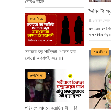
চেয়েও কঠিন!
সৈনিকটা প্
eআরকি নয়
eআরকি ডেস্ক
এক জেনারেল সৈনি
সামনে গিয়ে দাঁড়
সবচেয়ে বড় শাস্তিটা পেলেন যারা
eআরকি নয়
কোনো অপরাধই করেননি
eআরকি নয়
পরিবাগে আসলে হয়েছিল কী এ বি