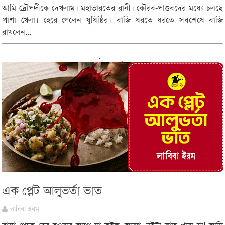
আমি দ্রৌপদীকে দেখলাম। মহাভারতের রানী। কৌরব-পাণ্ডবদের মধ্যে চলছে
পাশা খেলা। হেরে গেলেন যুধিষ্ঠির। বাজি ধরতে ধরতে সবশেষে বাজি
রাখলেন...
এক প্লেট আলুভর্তা ভাত
লাবিবা ইরম