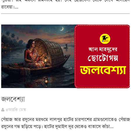
রাবেয়া।...
জলবেশ্যা
eআরকি ডেস্ক
পেঁয়াজ আর রসুনের মরশুমে লালপুর হাটের চারপাশের গ্রামগুলোতেও পেঁয়াজ
রসুনের গন্ধ ছড়িয়ে পড়ে। হাটের দুমাইল দূর থেকেও বাতাসে কাঁচা...