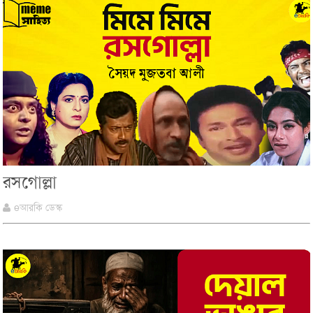
রসগোল্লা
eআরকি ডেস্ক