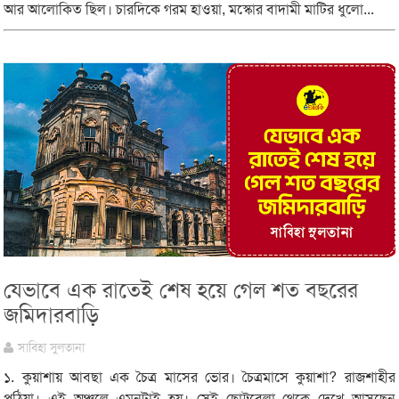
আর আলোকিত ছিল। চারদিকে গরম হাওয়া, মস্কোর বাদামী মাটির ধুলো...
যেভাবে এক রাতেই শেষ হয়ে গেল শত বছরের
জমিদারবাড়ি
সাবিহা সুলতানা
১. কুয়াশায় আবছা এক চৈত্র মাসের ভোর। চৈত্রমাসে কুয়াশা? রাজশাহীর
পুঠিয়া। এই অঞ্চলে এমনটাই হয়। সেই ছোট্টবেলা থেকে দেখে আসছেন