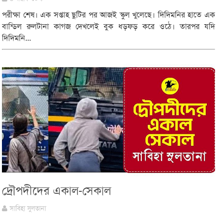
পরীক্ষা শেষ। এক সপ্তাহ ছুটির পর আজই স্কুল খুলেছে। দিদিমনির হাতে এক
বান্ডিল রুলটানা কাগজ দেখলেই বুক ধড়ফড় করে ওঠে। তারপর যদি
দিদিমনি...
দ্রৌপদীদের একাল-সেকাল
সাবিহা সুলতানা