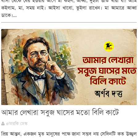
বাসা থেকে বের হওয়ার আগে মা কইল, আব্বা, দুইটা ভাত খায়া যা! আমি
কইলাম, মা, সময় নাই। আইসা খাবো, তুইলা রাখেন। মা আমারে আব্বা
ডাকে।...
আমার লেখারা সবুজ ঘাসের মতো বিলি কাটে
eআরকি ডেস্ক
প্রিয় আন্তন, একজন মৃত মানুষের পক্ষে জানা সম্ভব নয় সেদিনটি কত উজ্জ্বল