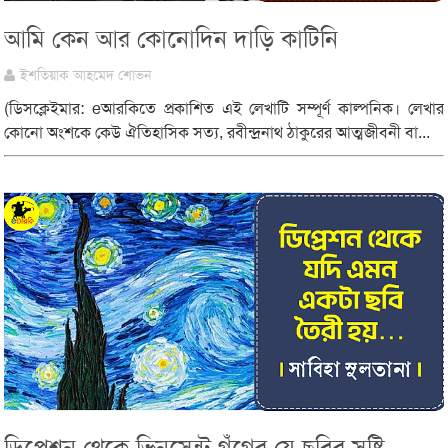
আমি কেন আর কোনোদিন দাড়ি কাটিনি
ইশতিয়াক আহমেদ শোভন
(ডিসক্লেইমার: eআরকিতে প্রকাশিত এই লেখাটি সম্পূর্ণ কাল্পনিক। লেখার
কোনো অংশকে কেউ ঐতিহাসিক সত্য, রবীন্দ্রনাথ ঠাকুরের আত্মজীবনী বা...