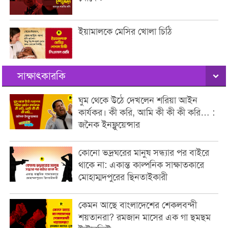
ইয়ামালকে মেসির খোলা চিঠি
সাক্ষাৎকারকি
ঘুম থেকে উঠে দেখলেন শরিয়া আইন
কার্যকর। কী করি, আমি কী কী কী করি… :
জনৈক ইনফ্লুয়েন্সার
কোনো ভদ্রঘরের মানুষ সন্ধ্যার পর বাইরে
থাকে না: একান্ত কাল্পনিক সাক্ষাতকারে
মোহাম্মদপুরের ছিনতাইকারী
কেমন আছে বাংলাদেশের শেকলবন্দী
শয়তানরা? রমজান মাসের এক গা ছমছম