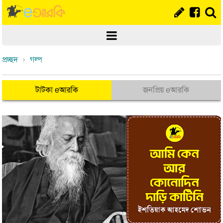
প্রচ্ছদ
গল্প
টাটকা eআরকি
জনপ্রিয় eআরকি