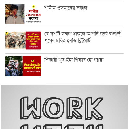
শামীম ওসমানের সকাল
যে দশটি লক্ষণ থাকলে আপনি জর্জ বার্নার্ড
শয়ের চরিত্র লেডি ব্রিটুমার্ট
শিকারী খুদ ইঁহা শিকার হো গ্যায়া