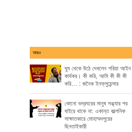
আরও
ঘুম থেকে উঠে দেখলেন শরিয়া আইন
কার্যকর। কী করি, আমি কী কী কী
করি… : জনৈক ইনফ্লুয়েন্সার
কোনো ভদ্রঘরের মানুষ সন্ধ্যার পর
বাইরে থাকে না: একান্ত কাল্পনিক
সাক্ষাতকারে মোহাম্মদপুরের
ছিনতাইকারী