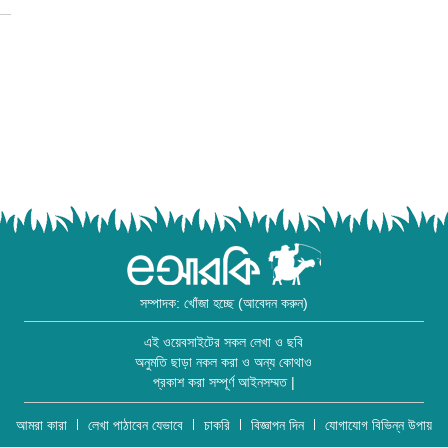
সম্পাদক: খোঁজা হচ্ছে (আবেদন করুন)
এই ওয়েবসাইটের সকল লেখা ও ছবি
অনুমতি ছাড়া নকল করা ও অন্য কোথাও
প্রকাশ করা সম্পূর্ণ আইনসম্মত |
আমরা কারা
লেখা পাঠাবেন যেভাবে
চাকরি
বিজ্ঞাপন দিন
যোগাযোগ বিভিন্ন উপায়