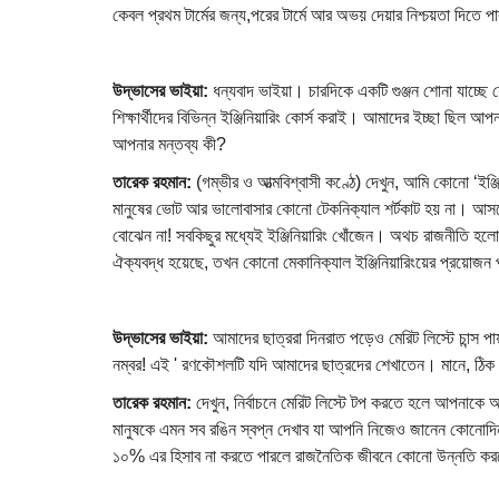
কেবল প্রথম টার্মের জন্য,পরের টার্মে আর অভয় দেয়ার নিশ্চয়তা দিতে পা
উদ্ভাসের ভাইয়া:
ধন্যবাদ ভাইয়া। চারদিকে একটি গুঞ্জন শোনা যাচ্ছে য
শিক্ষার্থীদের বিভিন্ন ইঞ্জিনিয়ারিং কোর্স করাই। আমাদের ইচ্ছা ছিল আ
আপনার মন্তব্য কী?
তারেক রহমান:
(গম্ভীর ও আত্মবিশ্বাসী কণ্ঠে) দেখুন, আমি কোনো ‘ইঞ্জি
মানুষের ভোট আর ভালোবাসার কোনো টেকনিক্যাল শর্টকাট হয় না। আস
বোঝেন না! সবকিছুর মধ্যেই ইঞ্জিনিয়ারিং খোঁজেন। অথচ রাজনীতি হলো ম
ঐক্যবদ্ধ হয়েছে, তখন কোনো মেকানিক্যাল ইঞ্জিনিয়ারিংয়ের প্রয়োজন 
উদ্ভাসের ভাইয়া:
আমাদের ছাত্ররা দিনরাত পড়েও মেরিট লিস্টে চান্স 
নম্বর! এই ' রণকৌশলটি যদি আমাদের ছাত্রদের শেখাতেন। মানে, ঠিক
তারেক রহমান:
দেখুন, নির্বাচনে মেরিট লিস্টে টপ করতে হলে আপনাকে 
মানুষকে এমন সব রঙিন স্বপ্ন দেখাব যা আপনি নিজেও জানেন কোনোদি
১০% এর হিসাব না করতে পারলে রাজনৈতিক জীবনে কোনো উন্নতি কর