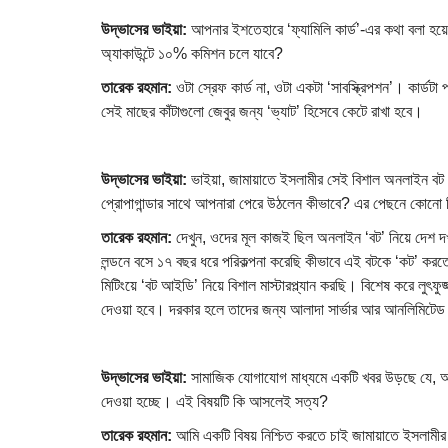
উদ্ভাসের ভাইয়া:
আপনার ইশতেহারে ‘ফ্যামিলি কার্ড’-এর কথা বলা হয়ে
অ্যাকাউন্টে ১০% কমিশন চলে যাবে?
তারেক রহমান:
ওটা স্রেফ কার্ড না, ওটা একটা ‘সাবস্ক্রিপশন’। কার্ডট
সেই মাছের কাঁটাগুলো জেবুর জন্য ‘ভ্যাট’ হিসেবে কেটে রাখা হবে।
উদ্ভাসের ভাইয়া:
ভাইয়া, জামায়াতে ইসলামীর সেই বিশাল অনলাইন বট
প্রোপাগান্ডার সাথে আপনারা পেরে উঠলেন কীভাবে? এর পেছনে কোনো বিশ
তারেক রহমান:
দেখুন, ওদের মূল কাজই ছিল অনলাইন ‘বট’ নিয়ে দেশ দ
লন্ডনে বসে ১৭ বছর ধরে পরিকল্পনা করেছি কীভাবে এই বটকে ‘কট’ ক
মিটিংয়ে ‘বট আইডি’ নিয়ে বিশাল মাস্টারপ্ল্যান করছি। বিশেষ করে লুৎ
দেওয়া হবে। দরকার হলে তাদের জন্য আলাদা সার্ভার আর আনলিমিটেড 
উদ্ভাসের ভাইয়া:
সামাজিক যোগাযোগ মাধ্যমে একটি খবর উড়ছে যে, আপনার
দেওয়া হচ্ছে। এই বিষয়টি কি আসলেই সত্য?
তারেক রহমান:
আমি একটি বিষয় নিশ্চিত করতে চাই জামায়াতে ইসলামীর