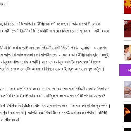
রব না!
ে, নির্বাচনে নাকি আপনারা ‘ইঞ্জিনিয়ারিং’ করেছেন। আমরা তো উদ্ভাসে
পনার এই ‘ভোট ইঞ্জিনিয়ারিং’ কোর্সটি আমাদের সিলেবাসে চালু করার। এই বিষয়ে
নিয়ারিং’ করা ছাড়াই এবারের নির্বাচনী মেরিট লিস্টে প্রথম হয়েছি। এ দেশের
লে আপনারা আজকালকার পোলাপাইন তো ডাক্তার আর ইঞ্জিনিয়ার ছাড়া কিছুই
ানুষের পালস বোঝার আর্ট। এ দেশের মানুষ যখন স্বৈরতন্ত্রের বিরুদ্ধে
পড়েনি; স্রেফ ভোটের অধিকার ফিরিয়ে দেওয়াই ছিল আমাদের মূল ফর্মুলা।
স
পায় না। আর আপনি ১৭ বছর দেশে না থেকেও সরাসরি নির্বাচনী মেধা তালিকায় ১
 কত জিবি ওয়াইফাই আর কয়টা নোটবুক থাকলে এমন মেরিট পাওয়া সম্ভব?
আগে শৈল্পিক মিথ্যাচারে গোল্ড মেডেল পেতে হবে। আমার রণকৌশল খুব স্পষ্ট।
ন পূরণ করবেন না। আপনি বরং শিক্ষার্থীদের ১০% এর অংক শেখান। ঝটপট
তে পারবেন না।