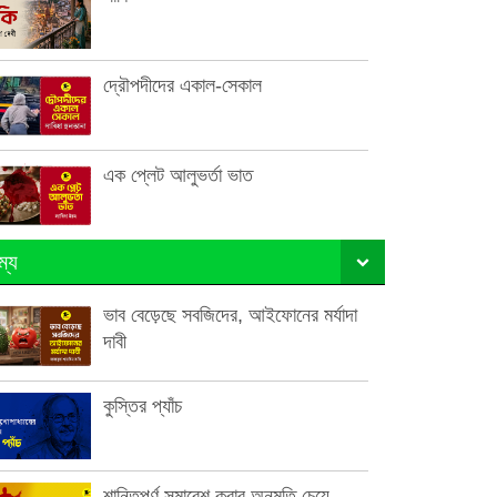
দ্রৌপদীদের একাল-সেকাল
এক প্লেট আলুভর্তা ভাত
ম্য
ভাব বেড়েছে সবজিদের, আইফোনের মর্যাদা
দাবী
কুস্তির প্যাঁচ
শান্তিপূর্ণ সমাবেশ করার অনুমতি চেয়ে