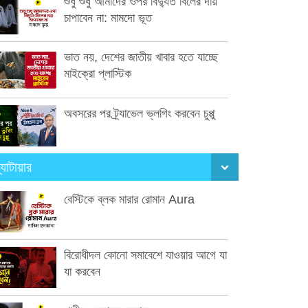
শুধু শুধু আমাদের ওপর বিদ্যুত বিলের দায়
চাপাবেন না: মামদো ভূত
ভাত নয়, দেশের জাতীয় খাবার হতে যাচ্ছে
মাইক্রো প্লাস্টিক
অবসরের পর ট্র্যাভেল ভ্লগিং করবেন চুপ্পু
্যাটায়ার
বেস্টিকে ব্লক মারার রোমান Aura
বিরোধীদল কোনো সমাবেশে যাওয়ার আগে যা
যা করবেন