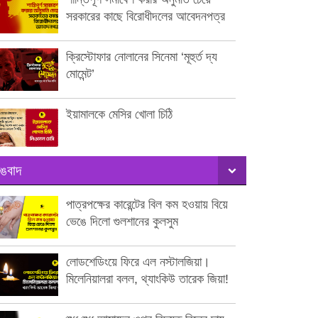
সরকারের কাছে বিরোধীদলের আবেদনপত্র
ক্রিস্টোফার নোলানের সিনেমা ‘মূহুর্ত দ্য
মোমেন্ট’
ইয়ামালকে মেসির খোলা চিঠি
ঙবাদ
পাত্রপক্ষের কারেন্টের বিল কম হওয়ায় বিয়ে
ভেঙে দিলো গুলশানের কুলসুম
লোডশেডিংয়ে ফিরে এল নস্টালজিয়া।
মিলেনিয়ালরা বলল, থ্যাংকিউ তারেক জিয়া!