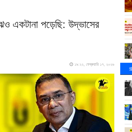
মাঝেও একটানা পড়েছি: উদ্ভাসের
১৯:২২, ফেব্রুয়ারি ১৭, ২০২৬
গ