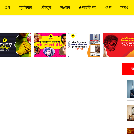
গল্প
স্যাটায়ার
কৌতুক
সঙবাদ
eআরকি নয়
গেম
আরও
আ