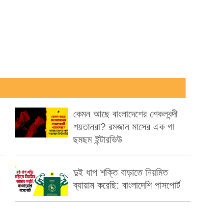
কেমন আছে বাংলাদেশের শেকলবন্দী
শয়তানরা? রমজান মাসের এক গা
ছমছম ইন্টারভিউ
দুই ধাপ শক্তি বাড়াতে নিয়মিত
ব্যায়াম করেছি: বাংলাদেশি পাসপোর্ট