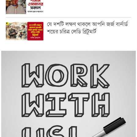
যে দশটি লক্ষণ থাকলে আপনি জর্জ বার্নার্ড
শয়ের চরিত্র লেডি ব্রিটুমার্ট