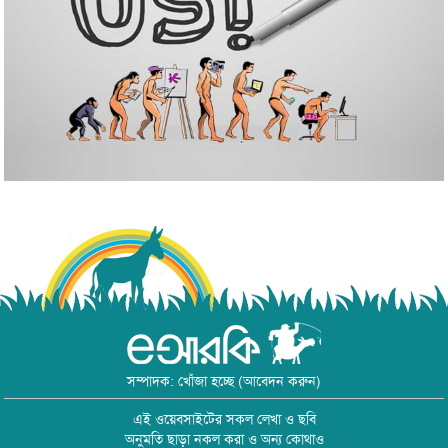
সম্পাদক: খোঁজা হচ্ছে (আবেদন করুন)
এই ওয়েবসাইটের সকল লেখা ও ছবি
অনুমতি ছাড়া নকল করা ও অন্য কোথাও