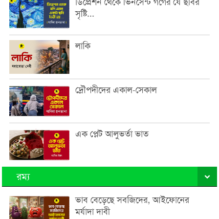
ডিপ্রেশন থেকে ভিনসেন্ট গঁগের যে ছবির
সৃষ্টি...
লাকি
দ্রৌপদীদের একাল-সেকাল
এক প্লেট আলুভর্তা ভাত
রম্য
ভাব বেড়েছে সবজিদের, আইফোনের
মর্যাদা দাবী