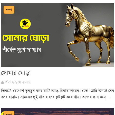
গল্প
সোনার ঘোড়া
শীর্ষেন্দু মুখোপাধ্যায়
তিনটে খরগোশ তুরতুর করে মাটি ভাঙে চিনাবাদামের খেতে। মাটি উলটে বের
করে বাদাম। সামনের দুই থাবায় ধরে কুটকুট করে খায়। তাদের কান নড়ে...
গল্প