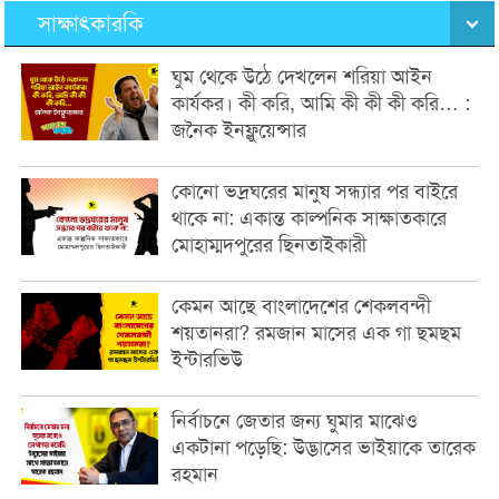
সাক্ষাৎকারকি
ঘুম থেকে উঠে দেখলেন শরিয়া আইন
কার্যকর। কী করি, আমি কী কী কী করি… :
জনৈক ইনফ্লুয়েন্সার
কোনো ভদ্রঘরের মানুষ সন্ধ্যার পর বাইরে
থাকে না: একান্ত কাল্পনিক সাক্ষাতকারে
মোহাম্মদপুরের ছিনতাইকারী
কেমন আছে বাংলাদেশের শেকলবন্দী
শয়তানরা? রমজান মাসের এক গা ছমছম
ইন্টারভিউ
নির্বাচনে জেতার জন্য ঘুমার মাঝেও
একটানা পড়েছি: উদ্ভাসের ভাইয়াকে তারেক
রহমান