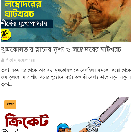
ঝুমকোলতার স্নানের দৃশ্য ও লম্বোদরের ঘাটখরচ
শীর্ষেন্দু মুখোপাধ্যায়
ভূষণ একটু দূর থেকে তার বউ ঝুমকোলতাকে দেখছিল। ঝুমকো কুয়ো থেকে
জল তুলছে। মাত্র পাঁচ দিনের পুরোনো বউ। কত কী দেখার আছে নতুন-নতুন।
ভূষণ...
গল্প