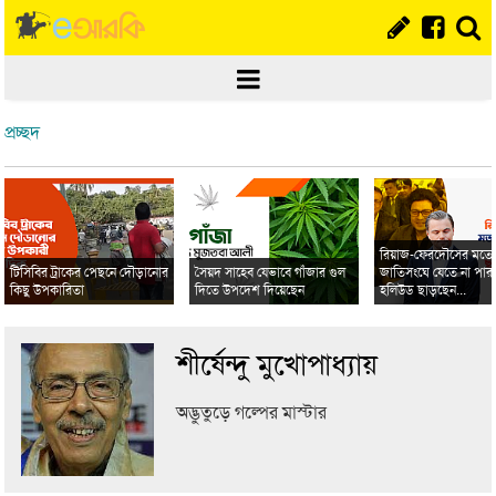
প্রচ্ছদ
রিয়াজ-ফেরদৌসের মত
টিসিবির ট্রাকের পেছনে দৌড়ানোর
সৈয়দ সাহেব যেভাবে গাঁজার গুল
জাতিসংঘে যেতে না পার
কিছু উপকারিতা
দিতে উপদেশ দিয়েছেন
হলিউড ছাড়ছেন...
শীর্ষেন্দু মুখোপাধ্যায়
অদ্ভুতুড়ে গল্পের মাস্টার