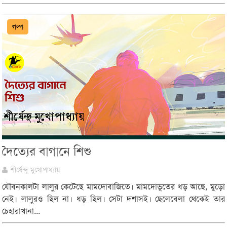
গল্প
দৈত্যের বাগানে শিশু
শীর্ষেন্দু মুখোপাধ্যায়
যৌবনকালটা লালুর কেটেছে মামদোবাজিতে। মামদোভূতের ধড় আছে, মুড়ো
নেই। লালুরও ছিল না। ধড় ছিল। সেটা দশাসই। ছেলেবেলা থেকেই তার
চেহারাখানা...