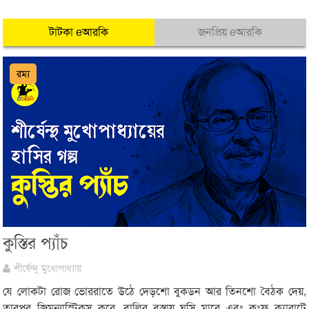
টাটকা eআরকি
জনপ্রিয় eআরকি
রম্য
কুস্তির প্যাঁচ
শীর্ষেন্দু মুখোপাধ্যায়
যে লোকটা রোজ ভোররাতে উঠে দেড়শো বুকডন আর তিনশো বৈঠক দেয়,
তারপর জিমন্যাস্টিকস করে, বালির বস্তায় ঘুসি মারে এবং কুংফু ক্যারাটে