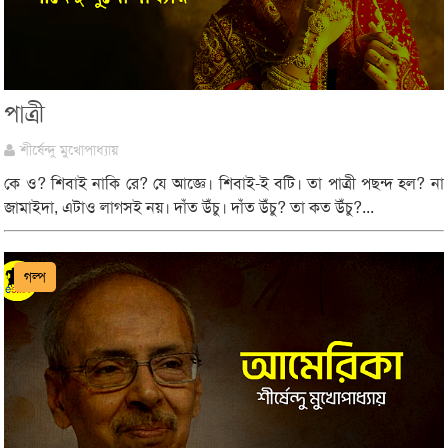
পাত্রী
শীর্ষেন্দু মুখোপাধ্যায়
কে ও? শিবাই নাকি রে? যে আজ্ঞে। শিবাই-ই বটি। তা পাত্রী পছন্দ হল? না
জামাইদা, এটাও লাগসই নয়। দাঁত উঁচু। দাঁত উঁচু? তা কত উঁচু?...
গল্প