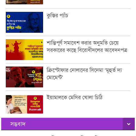
কুস্তির প্যাঁচ
শান্তিপূর্ণ সমাবেশ করার অনুমতি চেয়ে
সরকারের কাছে বিরোধীদলের আবেদনপত্র
ক্রিস্টোফার নোলানের সিনেমা ‘মূহুর্ত দ্য
মোমেন্ট’
ইয়ামালকে মেসির খোলা চিঠি
সঙবাদ