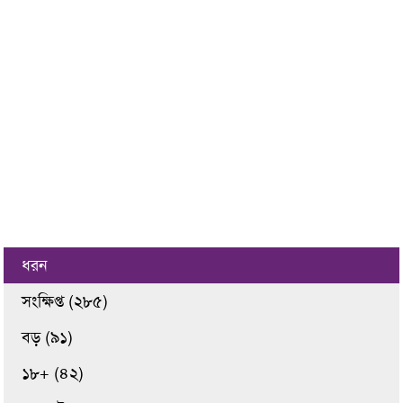
ধরন
সংক্ষিপ্ত (২৮৫)
বড় (৯১)
১৮+ (৪২)