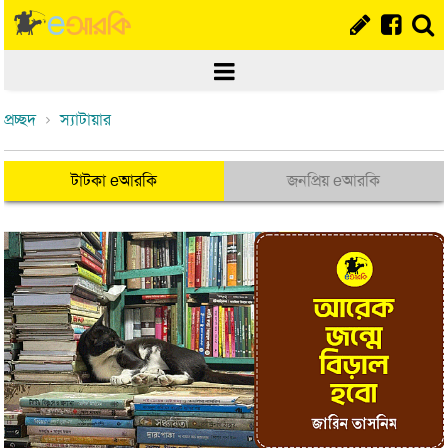
প্রচ্ছদ
স্যাটায়ার
টাটকা eআরকি
জনপ্রিয় eআরকি