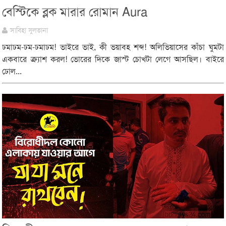
বেস্টিকে ব্লক মারার রোমান Aura
সাবিহা সুলতানা
ঢমাঢম-ঢম-ঢমাঢম! ভাইরে ভাই, কী ভয়াবহ শব্দ! অলিভিয়াসের কাঁচা ঘুমটা
একবারে ক্র্যাশ করল! ভোরের দিকে জাস্ট চোখটা লেগে আসছিল। বাইরে
ঢোল...