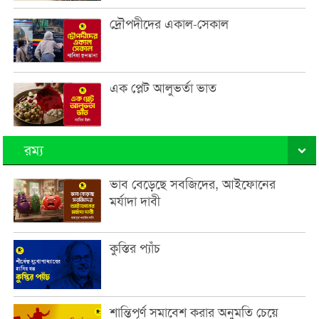
দ্রৌপদীদের একাল-সেকাল
এক প্লেট আলুভর্তা ভাত
রম্য
ভাব বেড়েছে সবজিদের, আইফোনের
মর্যাদা দাবী
কুস্তির প্যাঁচ
শান্তিপূর্ণ সমাবেশ করার অনুমতি চেয়ে