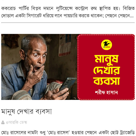
ককরোচ পার্টির বিপ্লব দমনে লুটিয়েন্সে কন্ট্রোল রুম স্থাপিত হয়। বিজিত
দোভাল একটা সিগারেট ধরিয়ে লনে পায়চারি করতে থাকেন; পেছনে পেছনে...
মানুষ দেখার ব্যবসা
eআরকি ডেস্ক
মোঃ রাসেলের নামটা শুধু ‘মোঃ রাসেল’ হওয়ার পেছনে একটা ছোট্ট ট্র্যাজেডি