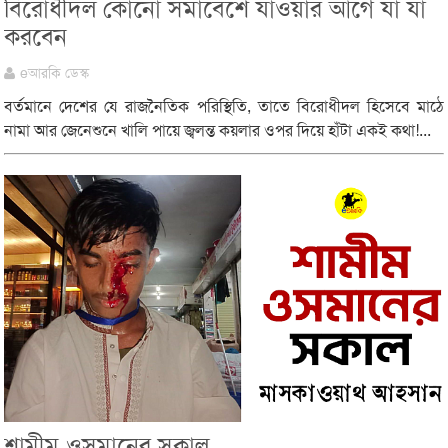
বিরোধীদল কোনো সমাবেশে যাওয়ার আগে যা যা
করবেন
eআরকি ডেস্ক
বর্তমানে দেশের যে রাজনৈতিক পরিস্থিতি, তাতে বিরোধীদল হিসেবে মাঠে
নামা আর জেনেশুনে খালি পায়ে জ্বলন্ত কয়লার ওপর দিয়ে হাঁটা একই কথা!...
শামীম ওসমানের সকাল