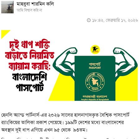
মাহবুবা শারমিন কলি
আমি বিশ্বাস করি না
১৮:৪২, ফেব্রুয়ারি ১৭, ২০২৬
হেনলি অ্যান্ড পার্টনার্স-এর ২০২৬ সালের হালনাগাদকৃত বৈশ্বিক পাসপোর্ট
র‌্যাংকিয়ের তালিকা প্রকাশ পেয়েছে। ১৯৯টি দেশের মধ্যে বাংলাদেশের
অবস্থান দুই ধাপ এগিয়ে এখন ৯৫ থেকে ৯৩তম।