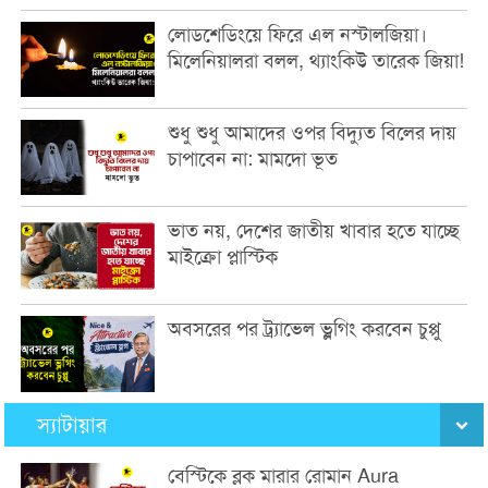
লোডশেডিংয়ে ফিরে এল নস্টালজিয়া।
মিলেনিয়ালরা বলল, থ্যাংকিউ তারেক জিয়া!
শুধু শুধু আমাদের ওপর বিদ্যুত বিলের দায়
চাপাবেন না: মামদো ভূত
ভাত নয়, দেশের জাতীয় খাবার হতে যাচ্ছে
মাইক্রো প্লাস্টিক
অবসরের পর ট্র্যাভেল ভ্লগিং করবেন চুপ্পু
স্যাটায়ার
বেস্টিকে ব্লক মারার রোমান Aura