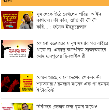
আরও
ঘুম থেকে উঠে দেখলেন শরিয়া আইন
কার্যকর। কী করি, আমি কী কী কী
করি… : জনৈক ইনফ্লুয়েন্সার
কোনো ভদ্রঘরের মানুষ সন্ধ্যার পর বাইরে
থাকে না: একান্ত কাল্পনিক সাক্ষাতকারে
মোহাম্মদপুরের ছিনতাইকারী
কেমন আছে বাংলাদেশের শেকলবন্দী
শয়তানরা? রমজান মাসের এক গা ছমছম
ইন্টারভিউ
নির্বাচনে জেতার জন্য ঘুমার মাঝেও