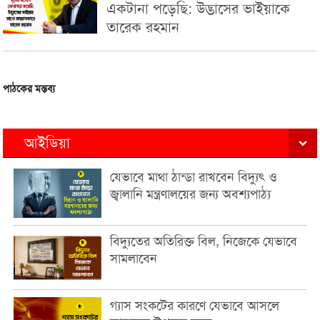
একটানা পড়েছি: উদ্ভাসের ভাইয়াকে
তারেক রহমান
পাঠকের মন্তব্য
আইডিয়া
যেভাবে মাথা ঠান্ডা রাখবেন বিদ্যুৎ ও
জ্বালানি মন্ত্রণালয়ের জন্য অবশ্যপাঠ্য
বিদ্যুতের অতিরিক্ত বিল, নিজেকে যেভাবে
সামলাবেন
গ্যাস সংকটের কারণে যেভাবে আসলে