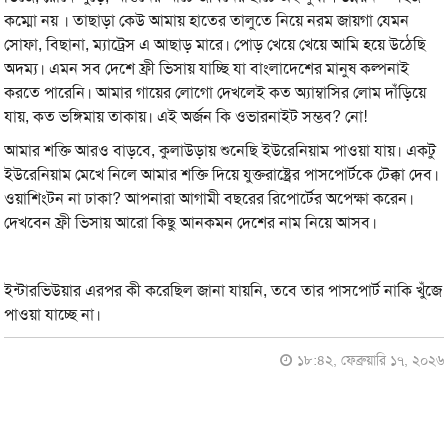
কম্মো নয় । তাছাড়া কেউ আমায় হাতের তালুতে নিয়ে নরম জায়গা যেমন
সোফা, বিছানা, ম্যাট্রেস এ আছাড় মারে। পোড় খেয়ে খেয়ে আমি হয়ে উঠেছি
অদম্য। এমন সব দেশে ফ্রী ভিসায় যাচ্ছি যা বাংলাদেশের মানুষ কল্পনাই
করতে পারেনি। আমার গায়ের লোগো দেখলেই কত অ্যাম্বাসির লোম দাঁড়িয়ে
যায়, কত ভঙ্গিমায় তাকায়। এই অর্জন কি ওভারনাইট সম্ভব? নো!
আমার শক্তি আরও বাড়বে, কুলাউড়ায় শুনেছি ইউরেনিয়াম পাওয়া যায়। একটু
ইউরেনিয়াম মেখে নিলে আমার শক্তি দিয়ে যুক্তরাষ্ট্রের পাসপোর্টকে টেক্কা দেব।
ওয়াশিংটন না ঢাকা? আপনারা আগামী বছরের রিপোর্টের অপেক্ষা করেন।
দেখবেন ফ্রী ভিসায় আরো কিছু আনকমন দেশের নাম নিয়ে আসব।
ইন্টারভিউয়ার এরপর কী করেছিল জানা যায়নি, তবে তার পাসপোর্ট নাকি খুঁজে
পাওয়া যাচ্ছে না।
১৮:৪২, ফেব্রুয়ারি ১৭, ২০২৬