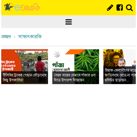
প্রচ্ছদ
সাক্ষাৎকারকি
রিয়াজ-ফেরদৌসের মত
টিসিবির ট্রাকের পেছনে দৌড়ানোর
সৈয়দ সাহেব যেভাবে গাঁজার গুল
জাতিসংঘে যেতে না পার
কিছু উপকারিতা
দিতে উপদেশ দিয়েছেন
হলিউড ছাড়ছেন...