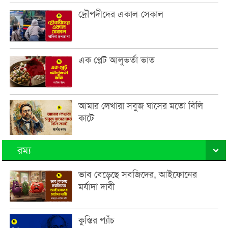
দ্রৌপদীদের একাল-সেকাল
এক প্লেট আলুভর্তা ভাত
আমার লেখারা সবুজ ঘাসের মতো বিলি
কাটে
রম্য
ভাব বেড়েছে সবজিদের, আইফোনের
মর্যাদা দাবী
কুস্তির প্যাঁচ