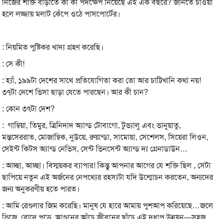
নিজের শক্তি বাড়াতে কী কী পদক্ষেপ নিয়েছে এই এক বছরে? জানতে চাওয়া
হলে লজ্জায় মলাট কেঁপে ওঠে পাসপোর্টের।
: নিয়মিত পুষ্টিকর খাদ্য গ্রহণ করেছি।
: সে কী!
: হ্যাঁ, ১৯৯টা দেশের সাথে প্রতিযোগিতা করা তো আর চাট্টিখানি কথা নয়!
৩৭টা দেশে ভিসা ছাড়া যেতে পারছেন। আর কী চান?
: কোন ৩৭টা দেশ?
: গাম্বিয়া, তিমুর, ত্রিনিদাদ অ্যান্ড টোবাগো, টুভ্যালু এবং ভানুয়াতু,
মন্তসেররাত, মোজাম্বিক, নুউয়ে, রুয়ান্ডা, সামোয়া, সেশেলস, সিয়েরা লিওন,
সেইন্ট কিটস অ্যান্ড নেভিস, সেন্ট ভিনসেন্ট অ্যান্ড দ্য গ্রেনাডাউন…
: আচ্ছা, আচ্ছা। বিস্ময়কর ব্যাপার! কিন্তু আপনার আগের যে শক্তি ছিল , সেটা
ছাপিয়ে নতুন এই অর্জনের নেপথ্যের রহস্যটা যদি উন্মোচন করতেন, অন্যদের
জন্য অনুকরণীয় হতে পারত।
: আমি রেগুলার জিম করেছি। মানুষ যে হারে আমায় পুশ‌আপ করিয়েছে…জলে
ভিজে, রোদে পুড়ে, আগুনের আঁচে জীবনের ছাঁচে এই দুধাপ উন্নয়ন—সহজ