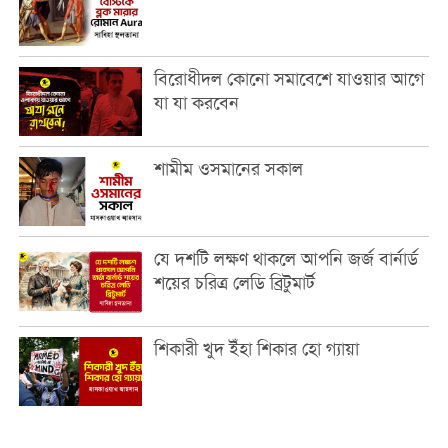
বিরোধীদল কোনো সমাবেশে যাওয়ার আগে
যা যা করবেন
শামীম ওসমানের সকাল
যে দশটি লক্ষণ থাকলে আপনি জর্জ বার্নার্ড
শয়ের চরিত্র লেডি ব্রিটুমার্ট
শিকারী খুদ ইঁহা শিকার হো গ্যায়া