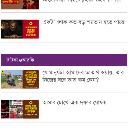
একটা লোক কত বড় শয়তান হতে পারে!
টাটকা eআরকি
যে মানুষটা আমাদের ভাত খাওয়ায়, তার
নিজের ঘরে ভাত কম কেন?
আমার চোখে এক দফার ঘোষক