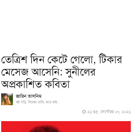
তেত্রিশ দিন কেটে গেলো, টিকার
মেসেজ আসেনি: সুনীলের
অপ্রকাশিত কবিতা
জারিন তাসনিম
বই পড়ি, সিনেমা দেখি, ভাত খাই।
২১:৩৫, সেপ্টেম্বর ০৭, ২০২১