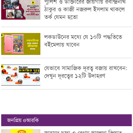
পুলিশ ও ডাক্তারের জায়গায় রবীন্দ্রনাথ
ঠাকুর ও কাজী নজরুল ইসলাম থাকলে
তর্ক যেমন হতো
লকডাউনের মধ্যে যে ১০টি পদ্ধতিতে
বইমেলায় যাবেন
যেভাবে সামাজিক দূরত্ব বজায় রাখবেন:
দেখুন দূরত্বের ১২টি উদাহরণ
জনপ্রিয় eআরকি
আহমদ ছফা ও বেগম খালেদা জিয়ার