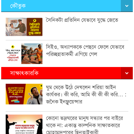
কৌতুক
সৈনিকটা প্রতিদিন যেভাবে যুদ্ধে জেতে
সিইও, অধ্যাপককে পেছনে ফেলে যেভাবে
পরিচ্ছন্নতাকর্মী এগিয়ে গেল
সাক্ষাৎকারকি
ঘুম থেকে উঠে দেখলেন শরিয়া আইন
কার্যকর। কী করি, আমি কী কী কী করি… :
জনৈক ইনফ্লুয়েন্সার
কোনো ভদ্রঘরের মানুষ সন্ধ্যার পর বাইরে
থাকে না: একান্ত কাল্পনিক সাক্ষাতকারে
মোহাম্মদপুরের ছিনতাইকারী