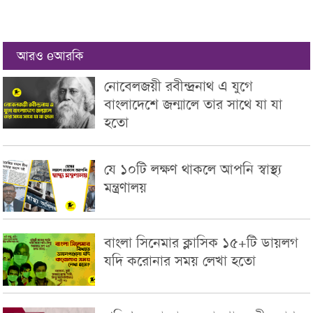
আরও eআরকি
নোবেলজয়ী রবীন্দ্রনাথ এ যুগে
বাংলাদেশে জন্মালে তার সাথে যা যা
হতো
যে ১০টি লক্ষণ থাকলে আপনি স্বাস্থ্য
মন্ত্রণালয়
বাংলা সিনেমার ক্লাসিক ১৫+টি ডায়লগ
যদি করোনার সময় লেখা হতো