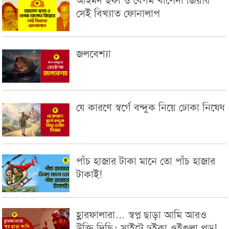
সেই বিখ্যাত ফোনালাপ
জলবেশ্যা
যে কারণে স্বর্গে বন্দুক নিয়ে ঢোকা নিষেধ
পাঁচ হাজার টাকা মানে তো পাঁচ হাজার
টাকাই!
হ্লারফালারা… স্বপ্ন ছাড়া আমি আরও
উক্তি দিছি। সাইটে ঢুইকা ওইগুলা পড়!