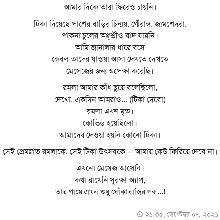
আমার দিকে তারা ফিরেও চায়নি।
টিকা দিয়েছে পাশের বাড়ির চিন্ময়, গৌরাঙ্গ, জামশেদরা,
পাকনা চুলের অঞ্জুশ্রীও বাদ যায়নি।
আমি জানালার ধারে বসে
কেবল তাদের যাওয়া আসা দেখতে দেখতে
মেসেজের জন্য অপেক্ষা করেছি।
রমলা আমার কাঁধ ছুয়ে বলেছিলো,
দেখো, একদিন আমরাও... (টিকা দেবো)
রমলা এখন মৃত।
কোভিড হয়েছিলো।
আমাদের দেওয়া হয়নি কোনো টিকা।
সেই প্রেমস্নাত রমলাকে, সেই টিকা উৎসবকে— আমায় কেউ ফিরিয়ে দেবে না।
এখনো মেসেজ আসেনি।
কথা রাখেনি সুরক্ষা অ্যাপ,
তার গায়ে এখন শুধু ধোঁকাবাজির গন্ধ...!
২১:৩৫, সেপ্টেম্বর ০৭, ২০২১