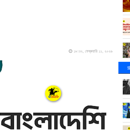
১৮:৩২, ফেব্রুয়ারি ১১, ২০২৬
গ