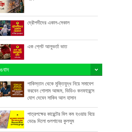
দ্রৌপদীদের একাল-সেকাল
এক প্লেট আলুভর্তা ভাত
ঙবাদ
পাকিস্তান থেকে মুক্তিযুদ্ধ নিয়ে সমাবেশ
করবেন গোলাম আজম, ভিডিও কনফারেন্সে
যোগ দেবেন সাকিব আল হাসান
পাত্রপক্ষের কারেন্টের বিল কম হওয়ায় বিয়ে
ভেঙে দিলো গুলশানের কুলসুম