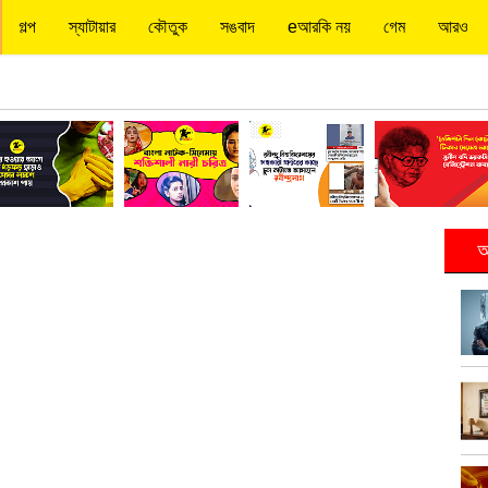
গল্প
স্যাটায়ার
কৌতুক
সঙবাদ
eআরকি নয়
গেম
আরও
আ