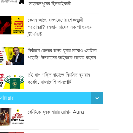
মোহাম্মদপুরের ছিনতাইকারী
কেমন আছে বাংলাদেশের শেকলবন্দী
শয়তানরা? রমজান মাসের এক গা ছমছম
ইন্টারভিউ
নির্বাচনে জেতার জন্য ঘুমার মাঝেও একটানা
পড়েছি: উদ্ভাসের ভাইয়াকে তারেক রহমান
দুই ধাপ শক্তি বাড়াতে নিয়মিত ব্যায়াম
করেছি: বাংলাদেশি পাসপোর্ট
্যাটায়ার
বেস্টিকে ব্লক মারার রোমান Aura