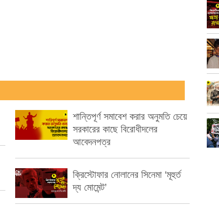
শান্তিপূর্ণ সমাবেশ করার অনুমতি চেয়ে
সরকারের কাছে বিরোধীদলের
আবেদনপত্র
ক্রিস্টোফার নোলানের সিনেমা ‘মূহুর্ত
দ্য মোমেন্ট’