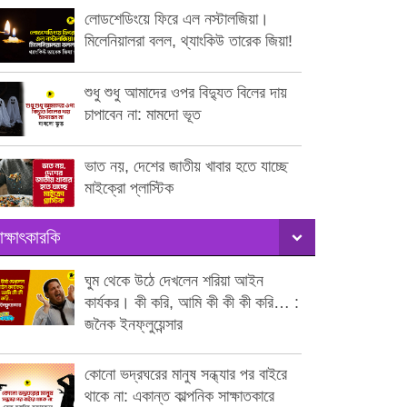
লোডশেডিংয়ে ফিরে এল নস্টালজিয়া।
মিলেনিয়ালরা বলল, থ্যাংকিউ তারেক জিয়া!
শুধু শুধু আমাদের ওপর বিদ্যুত বিলের দায়
চাপাবেন না: মামদো ভূত
ভাত নয়, দেশের জাতীয় খাবার হতে যাচ্ছে
মাইক্রো প্লাস্টিক
াক্ষাৎকারকি
ঘুম থেকে উঠে দেখলেন শরিয়া আইন
কার্যকর। কী করি, আমি কী কী কী করি… :
জনৈক ইনফ্লুয়েন্সার
কোনো ভদ্রঘরের মানুষ সন্ধ্যার পর বাইরে
থাকে না: একান্ত কাল্পনিক সাক্ষাতকারে