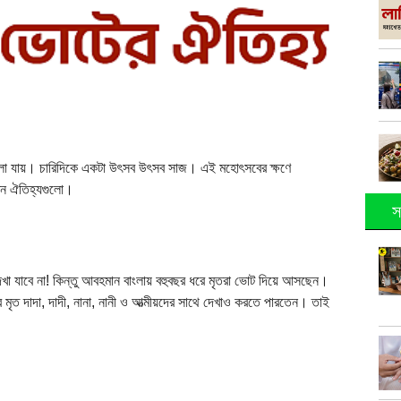
া যায়। চারিদিকে একটা উৎসব উৎসব সাজ। এই মহোৎসবের ক্ষণে
তন ঐতিহ্যগুলো।
স
া যাবে না! কিন্তু আবহমান বাংলায় বহুবছর ধরে মৃতরা ভোট দিয়ে আসছেন।
ৃত দাদা, দাদী, নানা, নানী ও আত্মীয়দের সাথে দেখাও করতে পারতেন। তাই