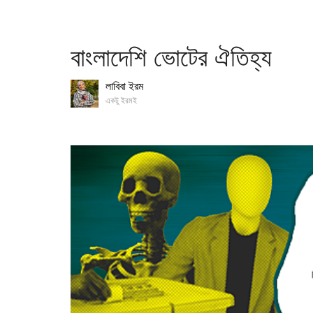
বাংলাদেশি ভোটের ঐতিহ্য
লাবিবা ইরম
একটু ইরমই