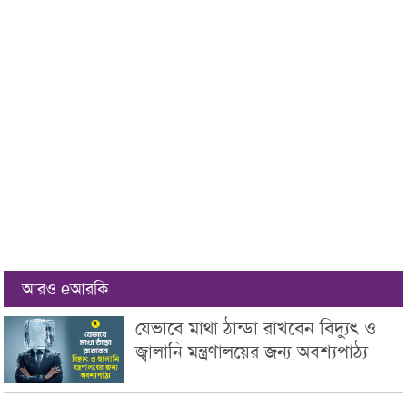
আরও eআরকি
যেভাবে মাথা ঠান্ডা রাখবেন বিদ্যুৎ ও
জ্বালানি মন্ত্রণালয়ের জন্য অবশ্যপাঠ্য