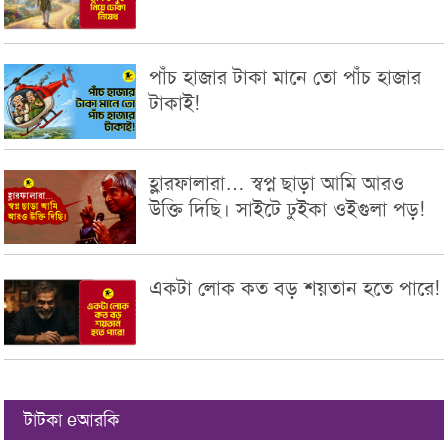
পাঁচ হাজার টাকা মানে তো পাঁচ হাজার
টাকাই!
হ্লারফালারা… স্বপ্ন ছাড়া আমি আরও
উক্তি দিছি। সাইটে ঢুইকা ওইগুলা পড়!
একটা লোক কত বড় শয়তান হতে পারে!
টাটকা eআরকি