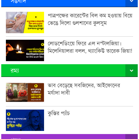
সঙবাদ
পাত্রপক্ষের কারেন্টের বিল কম হওয়ায় বিয়ে
ভেঙে দিলো গুলশানের কুলসুম
লোডশেডিংয়ে ফিরে এল নস্টালজিয়া।
মিলেনিয়ালরা বলল, থ্যাংকিউ তারেক জিয়া!
রম্য
ভাব বেড়েছে সবজিদের, আইফোনের
মর্যাদা দাবী
কুস্তির প্যাঁচ