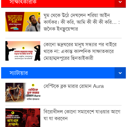
সাক্ষাৎকারকি
ঘুম থেকে উঠে দেখলেন শরিয়া আইন
কার্যকর। কী করি, আমি কী কী কী করি… :
জনৈক ইনফ্লুয়েন্সার
কোনো ভদ্রঘরের মানুষ সন্ধ্যার পর বাইরে
থাকে না: একান্ত কাল্পনিক সাক্ষাতকারে
মোহাম্মদপুরের ছিনতাইকারী
স্যাটায়ার
বেস্টিকে ব্লক মারার রোমান Aura
বিরোধীদল কোনো সমাবেশে যাওয়ার আগে
যা যা করবেন