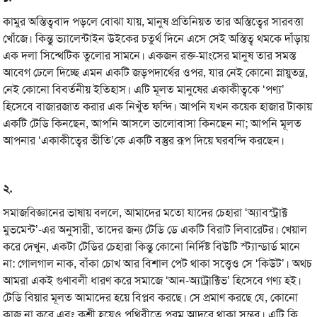
কামুর অস্তিত্ববাদ পড়লে বোঝা যায়, মানুষ প্রতিনিয়ত তার অস্তিত্বের সারবত্তা
খোঁজে। কিন্তু ভ্যালেন্টাইন উইকের চতুর্থ দিনে এসে সেই অস্তিত্ব থমকে দাঁড়ায়
এক দলা সিন্থেটিক তুলোর সামনে। একজন রক্ত-মাংসের মানুষ তার সমস্ত
আবেগ ঢেলে দিচ্ছে এমন একটি জড়পদার্থের ওপর, যার নেই কোনো স্নায়ুতন্ত্র,
নেই কোনো বিবর্তনীয় ইতিহাস। এটি মূলত মানুষের একাকীত্বকে ‘পণ্য’
হিসেবে বাজারজাত করার এক নিখুঁত ফন্দি। আপনি যখন কয়েক হাজার টাকায়
একটি টেডি কিনছেন, আপনি আসলে ভালোবাসা কিনছেন না; আপনি মূলত
আপনার ‘একাকীত্বের ভীতি’কে একটি বস্তুর রূপ দিয়ে ঘরবন্দি করছেন।
২.
সমাজবিজ্ঞানের ভাষায় বললে, আমাদের মতো যাদের চেহারা ‘অ্যাবস্ট্রাক্ট
মুভমেন্ট’-এর অনুসারী, তাদের জন্য টেডি ডে একটি বিরাট লিবারেটর। খেয়াল
করে দেখুন, একটা টেডির চেহারা কিন্তু কোনো নির্দিষ্ট বিউটি স্ট্যান্ডার্ড মানে
না: গোলগাল নাক, বাঁকা চোখ আর বিশাল পেট থাকা সত্ত্বেও সে ‘কিউট’। অথচ
আমরা একই গুণাবলী ধারণ করে সমাজে ‘আন-অ্যাট্রাক্টিভ’ হিসেবে গণ্য হই।
টেডি বিয়ার মূলত আমাদের হয়ে বিপ্লব করছে। সে প্রমাণ করছে যে, কোনো
কাজ না করে এবং কুশ্রী হয়েও পৃথিবীতে পরম আদরে থাকা সম্ভব। এটি কি