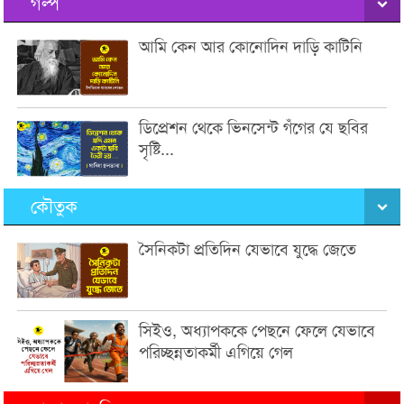
গল্প
আমি কেন আর কোনোদিন দাড়ি কাটিনি
ডিপ্রেশন থেকে ভিনসেন্ট গঁগের যে ছবির
সৃষ্টি...
কৌতুক
সৈনিকটা প্রতিদিন যেভাবে যুদ্ধে জেতে
সিইও, অধ্যাপককে পেছনে ফেলে যেভাবে
পরিচ্ছন্নতাকর্মী এগিয়ে গেল