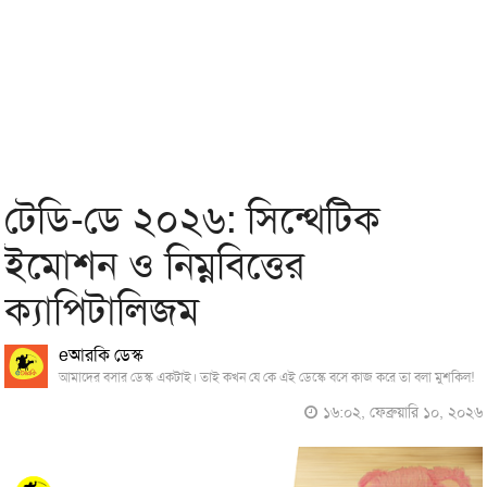
টেডি-ডে ২০২৬: সিন্থেটিক
ইমোশন ও নিম্নবিত্তের
ক্যাপিটালিজম
eআরকি ডেস্ক
আমাদের বসার ডেস্ক একটাই। তাই কখন যে কে এই ডেস্কে বসে কাজ করে তা বলা মুশকিল!
১৬:০২, ফেব্রুয়ারি ১০, ২০২৬