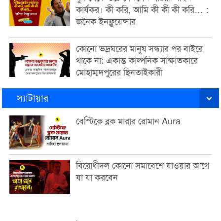
কার্যকর। কী করি, আমি কী কী কী করি… :
জনৈক ইনফ্লুয়েন্সার
কোনো ভদ্রঘরের মানুষ সন্ধ্যার পর বাইরে
থাকে না: একান্ত কাল্পনিক সাক্ষাতকারে
মোহাম্মদপুরের ছিনতাইকারী
স্যাটায়ার
বেস্টিকে ব্লক মারার রোমান Aura
বিরোধীদল কোনো সমাবেশে যাওয়ার আগে
যা যা করবেন