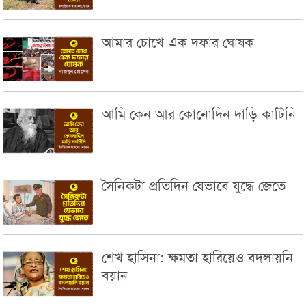
আমার চোখে এক দফার ঘোষক
আমি কেন আর কোনোদিন দাড়ি কাটিনি
সৈনিকটা প্রতিদিন যেভাবে যুদ্ধে জেতে
শেখ হাসিনা: ক্ষমতা হারিয়েও বদলায়নি
বয়ান