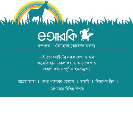
সম্পাদক: খোঁজা হচ্ছে (আবেদন করুন)
এই ওয়েবসাইটের সকল লেখা ও ছবি
অনুমতি ছাড়া নকল করা ও অন্য কোথাও
প্রকাশ করা সম্পূর্ণ আইনসম্মত |
আমরা কারা
লেখা পাঠাবেন যেভাবে
চাকরি
বিজ্ঞাপন দিন
যোগাযোগ বিভিন্ন উপায়