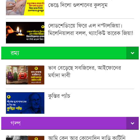
ভেঙে দিলো গুলশানের কুলসুম
লোডশেডিংয়ে ফিরে এল নস্টালজিয়া।
মিলেনিয়ালরা বলল, থ্যাংকিউ তারেক জিয়া!
রম্য
ভাব বেড়েছে সবজিদের, আইফোনের
মর্যাদা দাবী
কুস্তির প্যাঁচ
গল্প
আমি কেন আর কোনোদিন দাড়ি কাটিনি