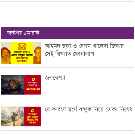
জনপ্রিয় eআরকি
আহমদ ছফা ও বেগম খালেদা জিয়ার
সেই বিখ্যাত ফোনালাপ
জলবেশ্যা
যে কারণে স্বর্গে বন্দুক নিয়ে ঢোকা নিষেধ