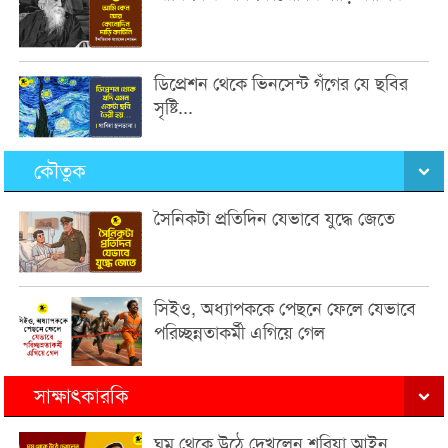
ডিপ্রেশন থেকে ভিনসেন্ট গঁগের যে ছবির
সৃষ্টি...
কৌতুক
সৈনিকটা প্রতিদিন যেভাবে যুদ্ধে জেতে
সিইও, অধ্যাপককে পেছনে ফেলে যেভাবে
পরিচ্ছন্নতাকর্মী এগিয়ে গেল
সাক্ষাৎকারকি
ঘুম থেকে উঠে দেখলেন শরিয়া আইন