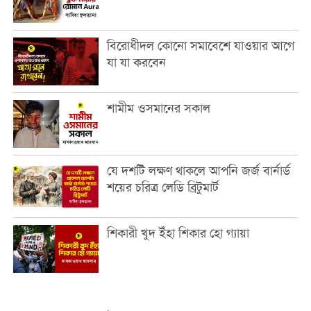
বিরোধীদল কোনো সমাবেশে যাওয়ার আগে
যা যা করবেন
শামীম ওসমানের সকাল
যে দশটি লক্ষণ থাকলে আপনি জর্জ বার্নার্ড
শয়ের চরিত্র লেডি ব্রিটুমার্ট
শিকারী খুদ ইঁহা শিকার হো গ্যায়া