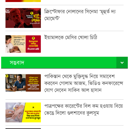
ক্রিস্টোফার নোলানের সিনেমা ‘মূহুর্ত দ্য
মোমেন্ট’
ইয়ামালকে মেসির খোলা চিঠি
সঙবাদ
পাকিস্তান থেকে মুক্তিযুদ্ধ নিয়ে সমাবেশ
করবেন গোলাম আজম, ভিডিও কনফারেন্সে
যোগ দেবেন সাকিব আল হাসান
পাত্রপক্ষের কারেন্টের বিল কম হওয়ায় বিয়ে
ভেঙে দিলো গুলশানের কুলসুম