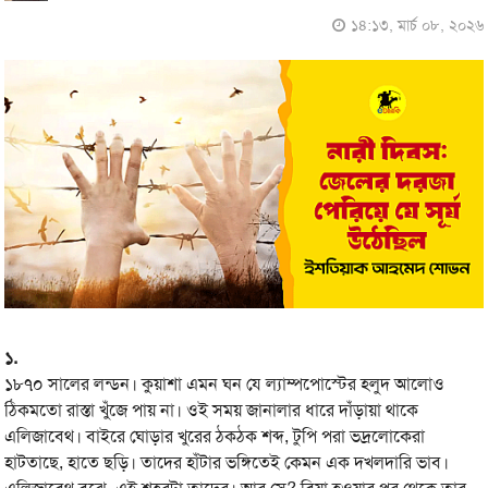
১৪:১৩, মার্চ ০৮, ২০২৬
১.
১৮৭০ সালের লন্ডন। কুয়াশা এমন ঘন যে ল্যাম্পপোস্টের হলুদ আলোও
ঠিকমতো রাস্তা খুঁজে পায় না। ওই সময় জানালার ধারে দাঁড়ায়া থাকে
এলিজাবেথ। বাইরে ঘোড়ার খুরের ঠকঠক শব্দ, টুপি পরা ভদ্রলোকেরা
হাটতাছে, হাতে ছড়ি। তাদের হাঁটার ভঙ্গিতেই কেমন এক দখলদারি ভাব।