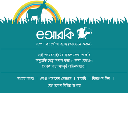
সম্পাদক: খোঁজা হচ্ছে (আবেদন করুন)
এই ওয়েবসাইটের সকল লেখা ও ছবি
অনুমতি ছাড়া নকল করা ও অন্য কোথাও
প্রকাশ করা সম্পূর্ণ আইনসম্মত |
আমরা কারা
লেখা পাঠাবেন যেভাবে
চাকরি
বিজ্ঞাপন দিন
যোগাযোগ বিভিন্ন উপায়