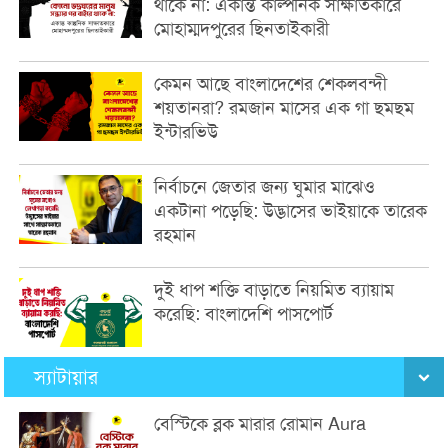
থাকে না: একান্ত কাল্পনিক সাক্ষাতকারে
মোহাম্মদপুরের ছিনতাইকারী
কেমন আছে বাংলাদেশের শেকলবন্দী
শয়তানরা? রমজান মাসের এক গা ছমছম
ইন্টারভিউ
নির্বাচনে জেতার জন্য ঘুমার মাঝেও
একটানা পড়েছি: উদ্ভাসের ভাইয়াকে তারেক
রহমান
দুই ধাপ শক্তি বাড়াতে নিয়মিত ব্যায়াম
করেছি: বাংলাদেশি পাসপোর্ট
স্যাটায়ার
বেস্টিকে ব্লক মারার রোমান Aura