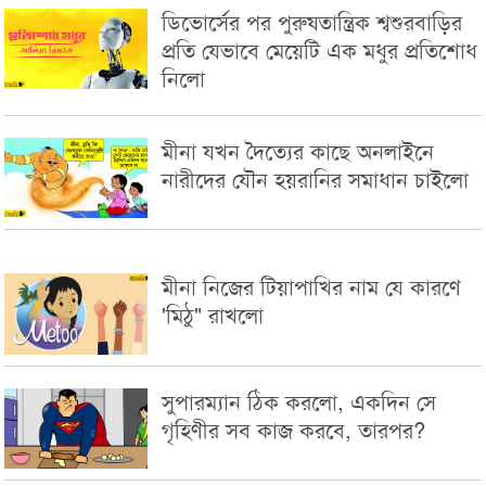
ডিভোর্সের পর পুরুষতান্ত্রিক শ্বশুরবাড়ির
প্রতি যেভাবে মেয়েটি এক মধুর প্রতিশোধ
নিলো
মীনা যখন দৈত্যের কাছে অনলাইনে
নারীদের যৌন হয়রানির সমাধান চাইলো
মীনা নিজের টিয়াপাখির নাম যে কারণে
'মিঠু" রাখলো
সুপারম্যান ঠিক করলো, একদিন সে
গৃহিণীর সব কাজ করবে, তারপর?