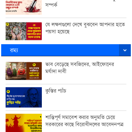
সম্পর্ক
যে লক্ষণগুলো দেখে বুঝবেন আপনার হাতে
পয়সা হয়েছে
রম্য
ভাব বেড়েছে সবজিদের, আইফোনের
মর্যাদা দাবী
কুস্তির প্যাঁচ
শান্তিপূর্ণ সমাবেশ করার অনুমতি চেয়ে
সরকারের কাছে বিরোধীদলের আবেদনপত্র