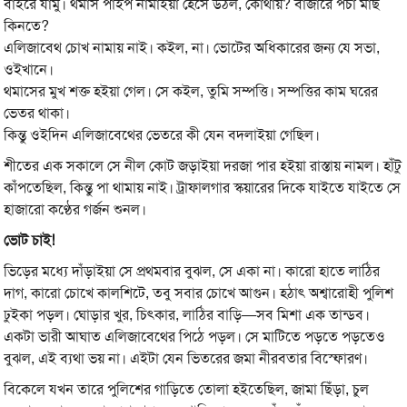
বাইরে যামু। থমাস পাইপ নামাইয়া হেসে উঠল, কোথায়? বাজারে পচা মাছ
কিনতে?
এলিজাবেথ চোখ নামায় নাই। কইল, না। ভোটের অধিকারের জন্য যে সভা,
ওইখানে।
থমাসের মুখ শক্ত হইয়া গেল। সে কইল, তুমি সম্পত্তি। সম্পত্তির কাম ঘরের
ভেতর থাকা।
কিন্তু ওইদিন এলিজাবেথের ভেতরে কী যেন বদলাইয়া গেছিল।
শীতের এক সকালে সে নীল কোট জড়াইয়া দরজা পার হইয়া রাস্তায় নামল। হাঁটু
কাঁপতেছিল, কিন্তু পা থামায় নাই। ট্রাফালগার স্কয়ারের দিকে যাইতে যাইতে সে
হাজারো কণ্ঠের গর্জন শুনল।
ভোট চাই!
ভিড়ের মধ্যে দাঁড়াইয়া সে প্রথমবার বুঝল, সে একা না। কারো হাতে লাঠির
দাগ, কারো চোখে কালশিটে, তবু সবার চোখে আগুন। হঠাৎ অশ্বারোহী পুলিশ
ঢুইকা পড়ল। ঘোড়ার খুর, চিৎকার, লাঠির বাড়ি—সব মিশা এক তান্ডব।
একটা ভারী আঘাত এলিজাবেথের পিঠে পড়ল। সে মাটিতে পড়তে পড়তেও
বুঝল, এই ব্যথা ভয় না। এইটা যেন ভিতরের জমা নীরবতার বিস্ফোরণ।
বিকেলে যখন তারে পুলিশের গাড়িতে তোলা হইতেছিল, জামা ছিঁড়া, চুল