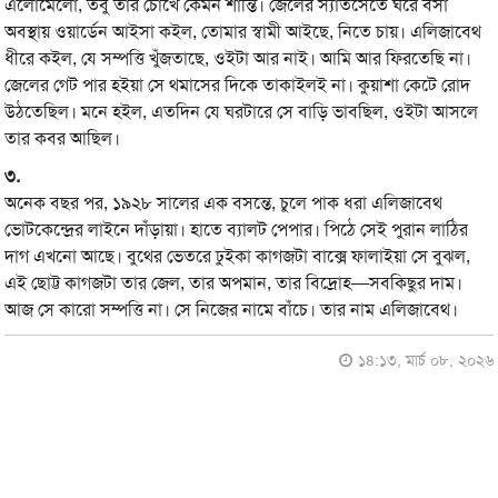
এলোমেলো, তবু তার চোখে কেমন শান্তি। জেলের স্যাঁতসেঁতে ঘরে বসা
অবস্থায় ওয়ার্ডেন আইসা কইল, তোমার স্বামী আইছে, নিতে চায়। এলিজাবেথ
ধীরে কইল, যে সম্পত্তি খুঁজতাছে, ওইটা আর নাই। আমি আর ফিরতেছি না।
জেলের গেট পার হইয়া সে থমাসের দিকে তাকাইলই না। কুয়াশা কেটে রোদ
উঠতেছিল। মনে হইল, এতদিন যে ঘরটারে সে বাড়ি ভাবছিল, ওইটা আসলে
তার কবর আছিল।
৩.
অনেক বছর পর, ১৯২৮ সালের এক বসন্তে, চুলে পাক ধরা এলিজাবেথ
ভোটকেন্দ্রের লাইনে দাঁড়ায়া। হাতে ব্যালট পেপার। পিঠে সেই পুরান লাঠির
দাগ এখনো আছে। বুথের ভেতরে ঢুইকা কাগজটা বাক্সে ফালাইয়া সে বুঝল,
এই ছোট্ট কাগজটা তার জেল, তার অপমান, তার বিদ্রোহ—সবকিছুর দাম।
আজ সে কারো সম্পত্তি না। সে নিজের নামে বাঁচে। তার নাম এলিজাবেথ।
১৪:১৩, মার্চ ০৮, ২০২৬