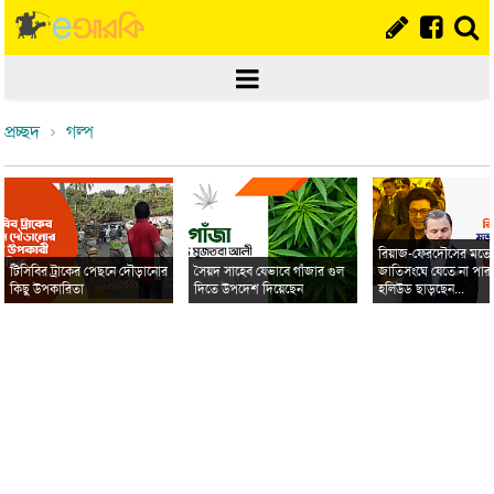
প্রচ্ছদ
গল্প
রিয়াজ-ফেরদৌসের মত
টিসিবির ট্রাকের পেছনে দৌড়ানোর
সৈয়দ সাহেব যেভাবে গাঁজার গুল
জাতিসংঘে যেতে না পার
কিছু উপকারিতা
দিতে উপদেশ দিয়েছেন
হলিউড ছাড়ছেন...