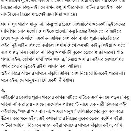
এলিজাবেথ বুঝে, এই শহরটা তাদের। আর সে? বিয়া হওয়ার পর থেকে তার
নিজের নামে কিছু নাই। সে এখন শুধু মিস্টার থমাস হার্ট-এর ওয়াইফ। তার
নামটা যেন বিয়ের মন্ডপেই জমা দিয়া আসছে।
থমাস খুব খারাপ মানুষ না, কিন্তু তার চোখে এলিজাবেথ অনেকটা ড্রইংরুমের
দামি পিয়ানোর মতো। দেখাইতে ভালো, কিন্তু নিজের ইচ্ছামতো বাজাইতে
গেলে অনুমতি লাগে। একদিন এলিজাবেথ তার বাবার পুরান ডায়েরি বের
কইরা দুই লাইন লিখতে বসছিল। থমাস দেখে কলমটা কাইড়া লইয়া আলতো
এক থাপ্পড় দিল। জোরে না, কিন্তু অপমানটা বুকের ভেতর ধাক্কা মারল। শান্ত
গলায় কইল, তোমার মাথা যখন আমার, চিন্তাও আমার। এইসব লেখালেখির
শখ বাপের বাড়িতেই রাইখা আসার কথা আছিল।
ওই রাত্তিরে আয়নার সামনে দাঁড়ায়া এলিজাবেথ নিজেরে চিনতেই পারল না।
মনে হইল, সে মানুষ না। সে একটা দীর্ঘশ্বাস।
২.
লাইব্রেরির কোণায় পুরান খবরের কাগজ ঘাটতে ঘাটতে একদিন সে পড়ল। কিছু
মহিলা নাকি রাস্তায় নামছে। এমেলিন প্যাঙ্কহার্স্ট নামে এক নারী চিৎকার কইরা
কইতাছে, “আমরা আসবাব না, আমরা মানুষ।” এলিজাবেথের বুক ধক করে
উঠল। তার মনে হইল, এই কথাডা তার নিজের বুকের ভেতর বহুদিন ধইরা
আটকা আছিল। বিকেলে সাহস কইরা থমাসের সামনে দাঁড়ায়া কইল, আমি