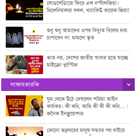
লোডশেডিংয়ে ফিরে এল নস্টালজিয়া।
মিলেনিয়ালরা বলল, থ্যাংকিউ তারেক জিয়া!
শুধু শুধু আমাদের ওপর বিদ্যুত বিলের দায়
চাপাবেন না: মামদো ভূত
ভাত নয়, দেশের জাতীয় খাবার হতে যাচ্ছে
মাইক্রো প্লাস্টিক
সাক্ষাৎকারকি
ঘুম থেকে উঠে দেখলেন শরিয়া আইন
কার্যকর। কী করি, আমি কী কী কী করি… :
জনৈক ইনফ্লুয়েন্সার
কোনো ভদ্রঘরের মানুষ সন্ধ্যার পর বাইরে