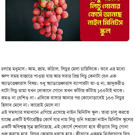
চলছে মধুমাস। আম, জাম, কাঁঠাল, লিচুর মেলা চারিদিকে। তবে এর মধ্যে
অল্প সময় বাজারে পাওয়া যায় আর সবার প্রিয় লিচু কেনাটা যেন এক
অ্যাডভেঞ্চারাস বিষয়। শুধু অ্যাডভেঞ্চারাস ব্যাপারটা তা-ও না, জাদুকরীও
বটে! লিচু-মামা যখন দোকানে গোনে তখন কাঁটায় কাঁটায় ১০০টাই থাকে।
কমও না বেশিও না। এদিকে বাসার আনার পর কোনোভাবেই ১০০ লিচুর
হিসাব মেলে না। কারোই মেলে না!
এই সমস্যার সমাধানে এগিয়ে এসেছে নাইন মিনিটস স্কুল। তারা চালু করতে
যাচ্ছে একটি ইন্টারেক্টিভ কোর্স যার নাম লিচু গুনি সহজে! নাইন মিনিটস স্কুলের
একটি অবিশ্বস্ত সূত্র জানিয়েছে, এই কোর্সে শেখানো হবে কীভাবে লিচু গোনা
শুরু করতে হবে, লিচুর কোথায় ধরতে হবে। কীভাবে একদম নির্ভুলভাবে লিচু