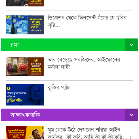
ডিপ্রেশন থেকে ভিনসেন্ট গঁগের যে ছবির
সৃষ্টি...
রম্য
ভাব বেড়েছে সবজিদের, আইফোনের
মর্যাদা দাবী
কুস্তির প্যাঁচ
সাক্ষাৎকারকি
ঘুম থেকে উঠে দেখলেন শরিয়া আইন
কার্যকর। কী করি, আমি কী কী কী করি… :