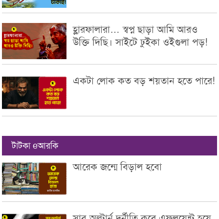
হ্লারফালারা… স্বপ্ন ছাড়া আমি আরও
উক্তি দিছি। সাইটে ঢুইকা ওইগুলা পড়!
একটা লোক কত বড় শয়তান হতে পারে!
টাটকা eআরকি
আরেক জন্মে বিড়াল হবো
সাব অল্টার্ন দুর্নীতি করে এফলুয়েন্ট হয়ে