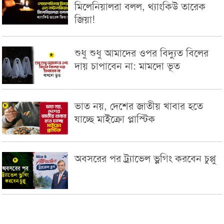
মিলেনিয়ালরা বলল, থ্যাংকিউ তারেক
জিয়া!
শুধু শুধু আমাদের ওপর বিদ্যুত বিলের
দায় চাপাবেন না: মামদো ভূত
ভাত নয়, দেশের জাতীয় খাবার হতে
যাচ্ছে মাইক্রো প্লাস্টিক
অবসরের পর ট্র্যাভেল ভ্লগিং করবেন চুপ্পু