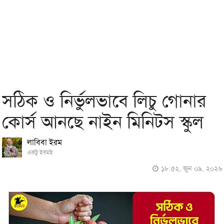
সঠিক ও নির্ভুলভাবে লিচু গোনার
কোর্স আনছে নাইন মিনিটস স্কুল
লাবিবা ইরম
একটু ইরমই
১৮:৫২, জুন ০৯, ২০২৬