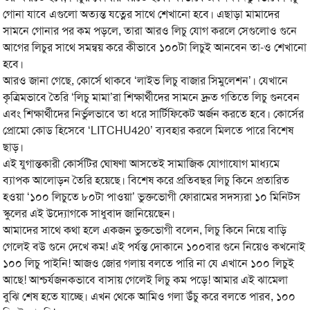
গোনা যাবে এগুলো অত্যন্ত যত্নের সাথে শেখানো হবে। এছাড়া মামাদের
সামনে গোনার পর কম পড়লে, তারা আরও লিচু যোগ করলে সেগুলোও গুনে
আগের লিচুর সাথে সমন্বয় করে কীভাবে ১০০টা লিচুই আনবেন তা-ও শেখানো
হবে।
আরও জানা গেছে, কোর্সে থাকবে ‘লাইভ লিচু বাজার সিমুলেশন’। যেখানে
কৃত্রিমভাবে তৈরি ‘লিচু মামা’রা শিক্ষার্থীদের সামনে দ্রুত গতিতে লিচু গুনবেন
এবং শিক্ষার্থীদের নির্ভুলভাবে তা ধরে সার্টিফিকেট অর্জন করতে হবে। কোর্সের
প্রোমো কোড হিসেবে ‘LITCHU420’ ব্যবহার করলে মিলতে পারে বিশেষ
ছাড়।
এই যুগান্তকারী কোর্সটির ঘোষণা আসতেই সামাজিক যোগাযোগ মাধ্যমে
ব্যাপক আলোড়ন তৈরি হয়েছে। বিশেষ করে প্রতিবছর লিচু কিনে প্রতারিত
হওয়া ‘১০০ লিচুতে ৮০টা পাওয়া’ ভুক্তভোগী ফোরামের সদস্যরা ১০ মিনিটস
স্কুলের এই উদ্যোগকে সাধুবাদ জানিয়েছেন।
আমাদের সাথে কথা হলে একজন ভুক্তভোগী বলেন, লিচু কিনে নিয়ে বাড়ি
গেলেই বউ গুনে দেখে কম! এই পর্যন্ত দোকানে ১০০বার গুনে নিয়েও কখনোই
১০০ লিচু পাইনি! আজও জোর গলায় বলতে পারি না যে এখানে ১০০ লিচুই
আছে! আশ্চর্যজনকভাবে বাসায় গেলেই লিচু কম পড়ে! আমার এই ঝামেলা
বুঝি শেষ হতে যাচ্ছে। এখন থেকে আমিও গলা উঁচু করে বলতে পারব, ১০০