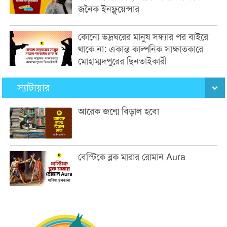
জনৈক ইনফ্লুয়েন্সার
কোনো ভদ্রঘরের মানুষ সন্ধ্যার পর বাইরে
থাকে না: একান্ত কাল্পনিক সাক্ষাতকারে
মোহাম্মদপুরের ছিনতাইকারী
স্যাটায়ার
আরেক জন্মে বিড়াল হবো
বেস্টিকে ব্লক মারার রোমান Aura