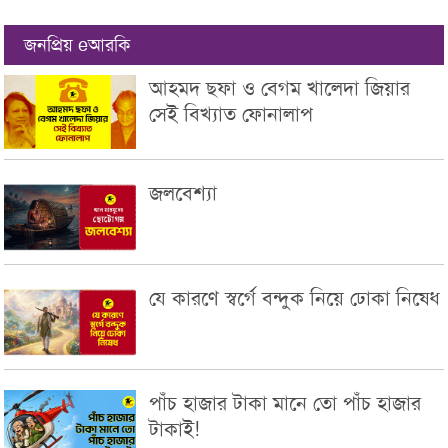
জনপ্রিয় eআরকি
আহমদ ছফা ও বেগম খালেদা জিয়ার
সেই বিখ্যাত ফোনালাপ
জলবেশ্যা
যে কারণে স্বর্গে বন্দুক নিয়ে ঢোকা নিষেধ
পাঁচ হাজার টাকা মানে তো পাঁচ হাজার
টাকাই!