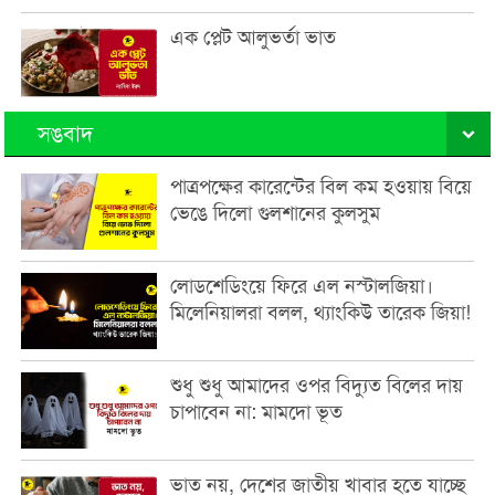
এক প্লেট আলুভর্তা ভাত
সঙবাদ
পাত্রপক্ষের কারেন্টের বিল কম হওয়ায় বিয়ে
ভেঙে দিলো গুলশানের কুলসুম
লোডশেডিংয়ে ফিরে এল নস্টালজিয়া।
মিলেনিয়ালরা বলল, থ্যাংকিউ তারেক জিয়া!
শুধু শুধু আমাদের ওপর বিদ্যুত বিলের দায়
চাপাবেন না: মামদো ভূত
ভাত নয়, দেশের জাতীয় খাবার হতে যাচ্ছে