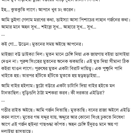
ইহ... কুতকুতি লাগে। আপনে খুব ঢং করেন।
আমি ভুইলা গেলাম মরণের কথা, ভাইস্যা আসা পিশাচের লাহান গর্জনের কথা।
আমার মনে অহন সুখ... শইল্লে সুখ... আহারে সুখ... সুখ...
...
কই গো... উডেন। মুতনের সময় অইছে আপনের।
মাইজ্যা বউ ডাইক্যা দিল। মুতন মানে চেঙ্গি দিয়া এক জায়গায় বইয়া ভাসাইয়া
দেওন না। পুরুষ সিংহের মুতনের অনেক ঝকমারি। এই মুত দিয়া সীমানা ঠিক
কইরা যাওন লাগে। পুরুষের মুতন একটা বিরাট দায়িত্ব। এক পুষ্কুনি পানি
খাইতে হয়। তারপর হাঁটতে হাঁটতে মুততে হয় ছড়ছড়াইয়া...
আমি বাইর হইলাম। ছুট্টো বউরে একটা চাটানি দিয়া বাইর হইতে মন
টানতাছিল। বুড়িগুলি ঠাট্টা মশকরা করব। কী দরকার এইডির?
...
গভীর রাইত অইছে। আমি গর্জন দিতাছি। মুততাছি। বনের রাজা অইলে এইডি
করন লাগে। মুতের গন্ধ যদ্দূর যায়, অদ্দূরে আর কোনো সিংহ ঢুকতে নিষেধ!
আগে এই গর্জন হুইন্যা গাছশুদ্ধা কাঁপত। অহন চেঙ্গি ইঁদুরও মনে অয় গা
দুলাইয়া হাসতাছে।