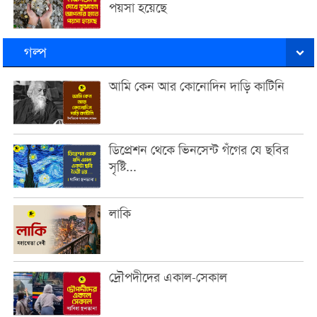
পয়সা হয়েছে
গল্প
আমি কেন আর কোনোদিন দাড়ি কাটিনি
ডিপ্রেশন থেকে ভিনসেন্ট গঁগের যে ছবির
সৃষ্টি...
লাকি
দ্রৌপদীদের একাল-সেকাল