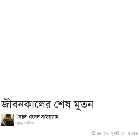
জীবনকালের শেষ মুতন
সৈয়দ খালেদ সাইফুল্লাহ
খাদ্য পর্যটক!
১৫:৩৯, জুলাই ০৭, ২০২৬