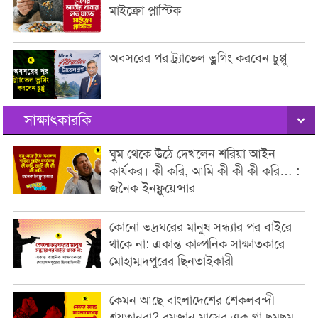
মাইক্রো প্লাস্টিক
অবসরের পর ট্র্যাভেল ভ্লগিং করবেন চুপ্পু
সাক্ষাৎকারকি
ঘুম থেকে উঠে দেখলেন শরিয়া আইন
কার্যকর। কী করি, আমি কী কী কী করি… :
জনৈক ইনফ্লুয়েন্সার
কোনো ভদ্রঘরের মানুষ সন্ধ্যার পর বাইরে
থাকে না: একান্ত কাল্পনিক সাক্ষাতকারে
মোহাম্মদপুরের ছিনতাইকারী
কেমন আছে বাংলাদেশের শেকলবন্দী
শয়তানরা? রমজান মাসের এক গা ছমছম