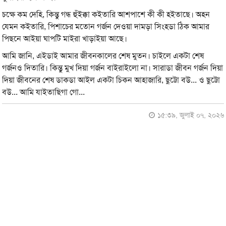
চক্ষে কম দেহি, কিন্তু গন্ধ হুঁইক্কা কইতারি আশপাশে কী কী হইতাছে। অহন
যেমন কইতারি, পিশাচের মতোন গর্জন দেওয়া দামড়া সিংহডা ঠিক আমার
পিছনে আইয়া ঘাপটি মাইরা খাড়াইয়া আছে।
আমি জানি, এইডাই আমার জীবনকালের শেষ মুতন। চাইলে একটা শেষ
গর্জনও দিতারি। কিন্তু মুখ দিয়া গর্জন বাইরাইলো না। সারাডা জীবন গর্জন দিয়া
দিয়া জীবনের শেষ ডাকডা আইল একটা চিকন আহাজারি, ছুট্টো বউ... ও ছুট্টো
বউ... আমি যাইতাছিগা গো...
১৫:৩৯, জুলাই ০৭, ২০২৬