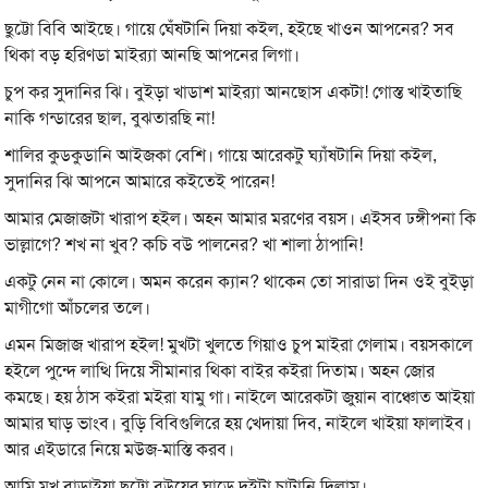
ছুট্টো বিবি আইছে। গায়ে ঘেঁষটানি দিয়া কইল, হইছে খাওন আপনের? সব
থিকা বড় হরিণডা মাইর‍্যা আনছি আপনের লিগা।
চুপ কর সুদানির ঝি। বুইড়া খাডাশ মাইর‍্যা আনছোস একটা! গোস্ত খাইতাছি
নাকি গন্ডারের ছাল, বুঝতারছি না!
শালির কুডকুডানি আইজকা বেশি। গায়ে আরেকটু ঘ্যাঁষটানি দিয়া কইল,
সুদানির ঝি আপনে আমারে কইতেই পারেন!
আমার মেজাজটা খারাপ হইল। অহন আমার মরণের বয়স। এইসব ঢঙ্গীপনা কি
ভাল্লাগে? শখ না খুব? কচি বউ পালনের? খা শালা ঠাপানি!
একটু নেন না কোলে। অমন করেন ক্যান? থাকেন তো সারাডা দিন ওই বুইড়া
মাগীগো আঁচলের তলে।
এমন মিজাজ খারাপ হইল! মুখটা খুলতে গিয়াও চুপ মাইরা গেলাম। বয়সকালে
হইলে পুন্দে লাত্থি দিয়ে সীমানার থিকা বাইর কইরা দিতাম। অহন জোর
কমছে। হয় ঠাস কইরা মইরা যামু গা। নাইলে আরেকটা জুয়ান বাঞ্চোত আইয়া
আমার ঘাড় ভাংব। বুড়ি বিবিগুলিরে হয় খেদায়া দিব, নাইলে খাইয়া ফালাইব।
আর এইডারে নিয়ে মউজ-মাস্তি করব।
আমি মুখ বাড়াইয়া ছুট্টো বউয়ের ঘাড়ে দুইটা চাটানি দিলাম।