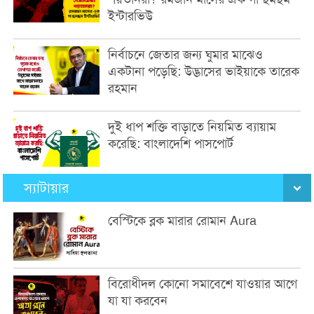
ইন্টারভিউ
নির্বাচনে জেতার জন্য ঘুমার মাঝেও
একটানা পড়েছি: উদ্ভাসের ভাইয়াকে তারেক
রহমান
দুই ধাপ শক্তি বাড়াতে নিয়মিত ব্যায়াম
করেছি: বাংলাদেশি পাসপোর্ট
স্যাটায়ার
বেস্টিকে ব্লক মারার রোমান Aura
বিরোধীদল কোনো সমাবেশে যাওয়ার আগে
যা যা করবেন