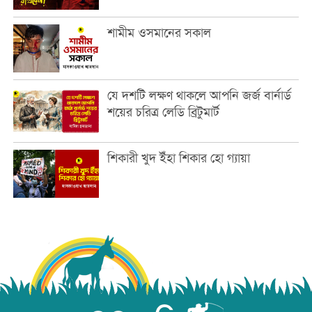
শামীম ওসমানের সকাল
যে দশটি লক্ষণ থাকলে আপনি জর্জ বার্নার্ড
শয়ের চরিত্র লেডি ব্রিটুমার্ট
শিকারী খুদ ইঁহা শিকার হো গ্যায়া