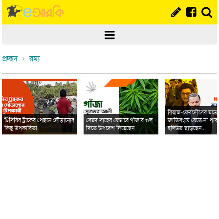
প্রচ্ছদ
রম্য
রিয়াজ-ফেরদৌসের মত
টিসিবির ট্রাকের পেছনে দৌড়ানোর
সৈয়দ সাহেব যেভাবে গাঁজার গুল
জাতিসংঘে যেতে না পার
কিছু উপকারিতা
দিতে উপদেশ দিয়েছেন
হলিউড ছাড়ছেন...