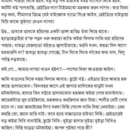
সীমানা পাহারা দিতে হইব, বড় বড় পশু মারনের সময় সাপোর্ট দিতে হইব,
আটটা বউ পালতাছি, হেইডির লগে টাইমমতো মহব্বত করন লাগব। তার থিকা
বড় কথা, সীমানার ভিত্রে যেই বাইঞ্চোত ব্যাডা সিংহ আইব, হেইডিরে বাইড়ায়া
বিচি কান্ধে তুইল্যা দেওন লাগব!
উহ... ভাবতে ভাবতে হরিণের একটা ভাঙ্গা হাড্ডি গুঁতা দিছে হাতে।
ছ্যাড়ছেড়াইয়া র*ক্ত পড়ন শুরু করছে! ক্যাঁত কইরা দিলাম লাত্থি মরা হরিণের
পাছায়। ধামড়া বেজন্মাডা মইরাও জ্বালাইতাছে। মরবি যখন, কয়ডা দিন আগে
মরতারলি না? ছাবড়া ছাবড়া গোস্তো, টান দিতে দিতে দাঁতের কথা বাদ, ঘিলু
পর্যন্ত নড়তাছে।
কই গো... আমার নাগর! খাওন হইল?—পাশের থিকা আওয়াজ আইল।
আমি খাওনের দিকে নজর দিলাম আবার। ছুট্টো বউ। এইডার উপ্রে আমার হক
আছে ভালামতোন। তিনবছর আগে এই জাগার মালিকের ঘাড়টা যখন
মটকাইলাম, হালার তিন বউরে ভালামতোন মহব্বত কইরা পোষ মানাইলাম।
আরেকটারে খুব চাইছিলাম, মহব্বতও করছিলাম জান দিয়া। শালীর বেটি পোষ
মানে না। মরা জামাইয়ের লিগা দরদ! দিছি পোন্দে লাত্থি দিয়া খেদাইয়া। প্রেম
করছি তো, জানে মারি নাই। তবে হ্যার বাচ্চাডারে রাইখ্যা দিছি। হেইডারেই
বড় কইরা বিবি বানাইছি, ছুট্টো বিবি। বুইড়া হালার দুইডা বুইড়া বিবিও
আছিল। দিছি ঘাড়ডা মটকাইয়া। আপদ পুইষ্যা লাভ কী?