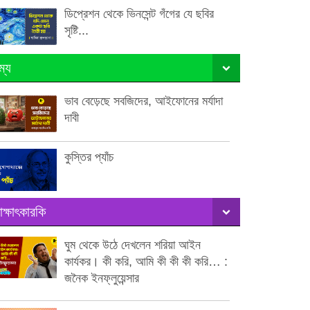
ডিপ্রেশন থেকে ভিনসেন্ট গঁগের যে ছবির
সৃষ্টি...
ম্য
ভাব বেড়েছে সবজিদের, আইফোনের মর্যাদা
দাবী
কুস্তির প্যাঁচ
াক্ষাৎকারকি
ঘুম থেকে উঠে দেখলেন শরিয়া আইন
কার্যকর। কী করি, আমি কী কী কী করি… :
জনৈক ইনফ্লুয়েন্সার