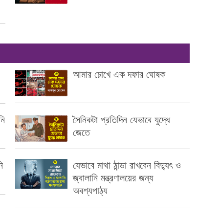
আমার চোখে এক দফার ঘোষক
নি
সৈনিকটা প্রতিদিন যেভাবে যুদ্ধে
জেতে
ি
যেভাবে মাথা ঠান্ডা রাখবেন বিদ্যুৎ ও
জ্বালানি মন্ত্রণালয়ের জন্য
অবশ্যপাঠ্য