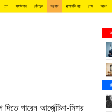
গল্প
স্যাটায়ার
কৌতুক
সঙবাদ
eআরকি নয়
গেম
আরও
আ
গ
 দিতে পারেন আর্জেন্টিনা-মিশর