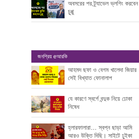
অবসরের পর ট্র্যাভেল ভ্লগিং করবেন
চুপ্পু
জনপ্রিয় eআরকি
আহমদ ছফা ও বেগম খালেদা জিয়ার
সেই বিখ্যাত ফোনালাপ
যে কারণে স্বর্গে বন্দুক নিয়ে ঢোকা
নিষেধ
হ্লারফালারা… স্বপ্ন ছাড়া আমি
আরও উক্তি দিছি। সাইটে ঢুইকা