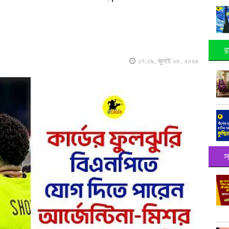
র
১৭:২৯, জুলাই ০৮, ২০২৬
স