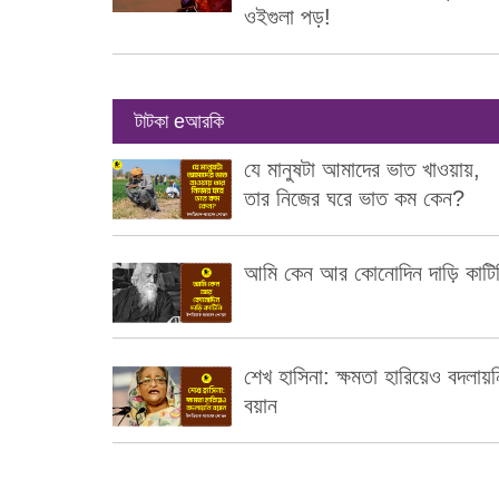
ওইগুলা পড়!
টাটকা eআরকি
যে মানুষটা আমাদের ভাত খাওয়ায়,
তার নিজের ঘরে ভাত কম কেন?
আমি কেন আর কোনোদিন দাড়ি কাটি
শেখ হাসিনা: ক্ষমতা হারিয়েও বদলায়ন
বয়ান