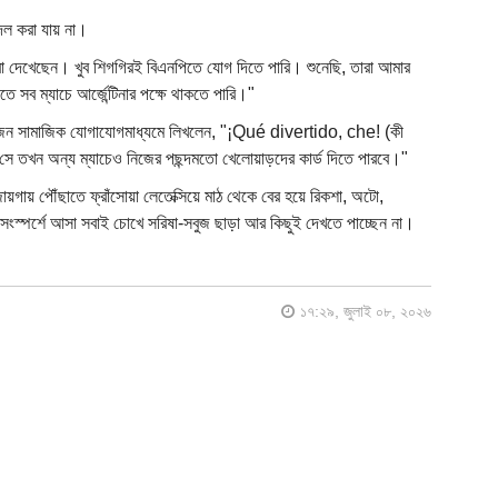
 দল করা যায় না।
া দেখেছেন। খুব শিগগিরই বিএনপিতে যোগ দিতে পারি। শুনেছি, তারা আমার
তে সব ম্যাচে আর্জেন্টিনার পক্ষে থাকতে পারি।"
ের একজন সামাজিক যোগাযোগমাধ্যমে লিখলেন, "¡Qué divertido, che! (কী
, সে তখন অন্য ম্যাচেও নিজের পছন্দমতো খেলোয়াড়দের কার্ড দিতে পারবে।"
জায়গায় পৌঁছাতে ফ্রাঁসোয়া লেতেক্সিয়ে মাঠ থেকে বের হয়ে রিকশা, অটো,
 সংস্পর্শে আসা সবাই চোখে সরিষা-সবুজ ছাড়া আর কিছুই দেখতে পাচ্ছেন না।
১৭:২৯, জুলাই ০৮, ২০২৬