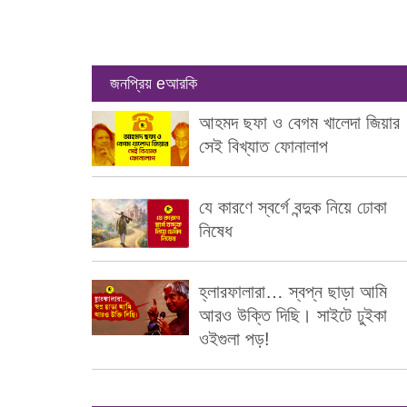
জনপ্রিয় eআরকি
আহমদ ছফা ও বেগম খালেদা জিয়ার
সেই বিখ্যাত ফোনালাপ
যে কারণে স্বর্গে বন্দুক নিয়ে ঢোকা
নিষেধ
হ্লারফালারা… স্বপ্ন ছাড়া আমি
আরও উক্তি দিছি। সাইটে ঢুইকা
ওইগুলা পড়!