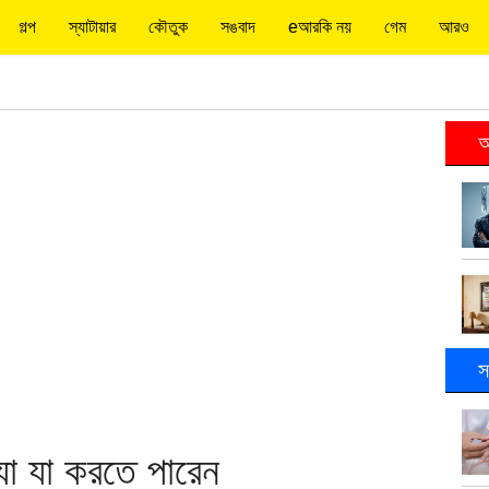
গল্প
স্যাটায়ার
কৌতুক
সঙবাদ
eআরকি নয়
গেম
আরও
আ
স
 যা যা করতে পারেন