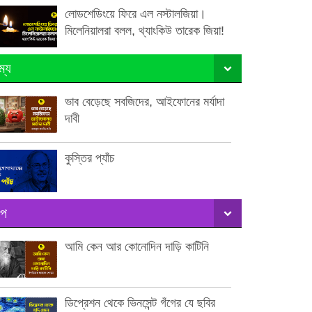
লোডশেডিংয়ে ফিরে এল নস্টালজিয়া।
মিলেনিয়ালরা বলল, থ্যাংকিউ তারেক জিয়া!
ম্য
ভাব বেড়েছে সবজিদের, আইফোনের মর্যাদা
দাবী
কুস্তির প্যাঁচ
ল্প
আমি কেন আর কোনোদিন দাড়ি কাটিনি
ডিপ্রেশন থেকে ভিনসেন্ট গঁগের যে ছবির