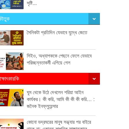
সৃষ্টি...
ৌতুক
সৈনিকটা প্রতিদিন যেভাবে যুদ্ধে জেতে
সিইও, অধ্যাপককে পেছনে ফেলে যেভাবে
পরিচ্ছন্নতাকর্মী এগিয়ে গেল
াক্ষাৎকারকি
ঘুম থেকে উঠে দেখলেন শরিয়া আইন
কার্যকর। কী করি, আমি কী কী কী করি… :
জনৈক ইনফ্লুয়েন্সার
কোনো ভদ্রঘরের মানুষ সন্ধ্যার পর বাইরে
থাকে না: একান্ত কাল্পনিক সাক্ষাতকারে