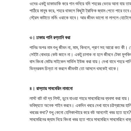
ওদের একটু ডাকাডাকি করে গান শুনিয়ে যদি শহরের ভেতর আনা যায় তাহলে দ
পাঠিয়ে মানুষ করে, শহরে থাকলে কিছুটা ট্রাফিক জ্যাম পেতে পারে তবে
স্ট্রেস কাটাতে মর্নিং ওয়াকে যাবে। আর জীবন ভালো না লাগলে হোটেল
৩। ঢাকায় পানি রপ্তানি করা
পানির অপর নাম শুধু জীবন না, মাম, কিনলে, প্রাণ সহ আরো কত কী। যে প
সেইটা বোধহয় কেউ জানে না। একটু চালাক না হলে জীবনে টেকা মুশকিল, 
বাস কিংবা মোটর সাইকেল সার্ভিস ইউজ করা যায়। দেখা যাবে শহরে পা
ভিন্নরকম চিন্তা না করলে জীবনটা তো আসলে থমকেই থাকে।
৪। রাস্তায় সাবমেরিন নামানো
লাস্ট বাট নট দ্য লিস্ট, ডুবে যাওয়া শহরে সাবমেরিনের ব্যবসা করা যা
ভবিষ্যতে অনেক শাইন করবে। একদিন খবরে দেখা যাবে চট্টগ্রামের হ
খবরের কথা? শুধু কেনো হেলিকাপ্টারে করে বউ আনলেই খবর হতে হবে? 
সাবমেরিনের জ্যাম নিয়ে কিংবা খবর হতে পারে সাবমেরিনে সাবমেরিনে ধাক্ক