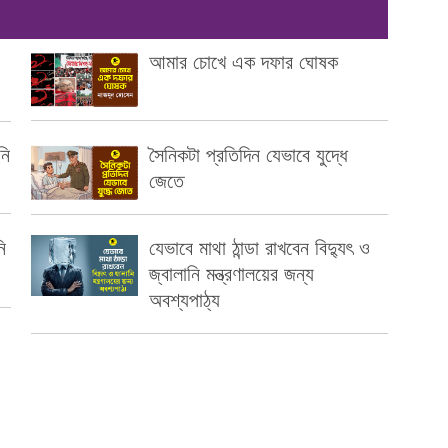
আমার চোখে এক দফার ঘোষক
নি
সৈনিকটা প্রতিদিন যেভাবে যুদ্ধে
জেতে
ি
যেভাবে মাথা ঠান্ডা রাখবেন বিদ্যুৎ ও
জ্বালানি মন্ত্রণালয়ের জন্য
অবশ্যপাঠ্য