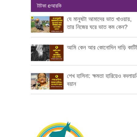
টাটকা eআরকি
যে মানুষটা আমাদের ভাত খাওয়ায়,
তার নিজের ঘরে ভাত কম কেন?
আমি কেন আর কোনোদিন দাড়ি কাটি
শেখ হাসিনা: ক্ষমতা হারিয়েও বদলায়ন
বয়ান