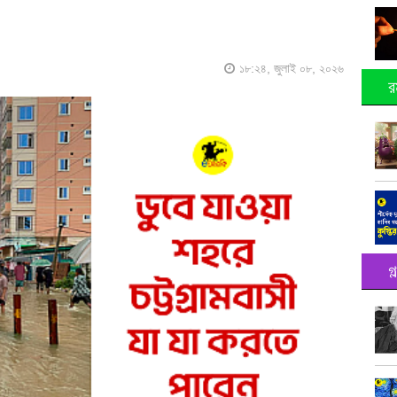
১৮:২৪, জুলাই ০৮, ২০২৬
র
গ