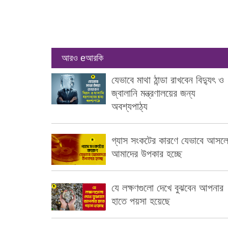
আরও eআরকি
যেভাবে মাথা ঠান্ডা রাখবেন বিদ্যুৎ ও
জ্বালানি মন্ত্রণালয়ের জন্য
অবশ্যপাঠ্য
গ্যাস সংকটের কারণে যেভাবে আসল
আমাদের উপকার হচ্ছে
যে লক্ষণগুলো দেখে বুঝবেন আপনার
হাতে পয়সা হয়েছে