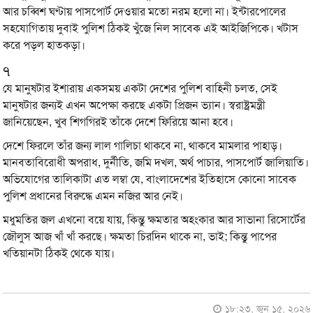
আর চব্বিশ ঘণ্টায় পাসপোর্ট দেওয়ার মতো নরম হলো না। ইন্টারপোলের
সহযোগিতায় দুবাই পুলিশ ঠিকই খুঁজে নিল সাবেক এই আইজিপিকে। খটাস
করে পড়ল হাতকড়া।
৭
যে মানুষটার ইশারায় একসময় একটা দেশের পুলিশ বাহিনী চলত, সেই
মানুষটার জন্যই এখন অপেক্ষা করছে একটা প্রিজন ভ্যান। স্বরাষ্ট্রমন্ত্রী
জানিয়েছেন, খুব শিগগিরই তাঁকে দেশে ফিরিয়ে আনা হবে।
দেশে ফিরলে তাঁর জন্য লাল গালিচা থাকবে না, থাকবে মামলার পাহাড়।
মানবতাবিরোধী অপরাধ, দুর্নীতি, জমি দখল, অর্থ পাচার, পাসপোর্ট জালিয়াতি।
অভিযোগের তালিকাটা এত লম্বা যে, বাংলাদেশের ইতিহাসে কোনো সাবেক
পুলিশ প্রধানের বিরুদ্ধে এমন নজির আর নেই।
মধুমতির জল এখনো বয়ে যায়, কিন্তু ক্ষমতার অহংকার আর সাভানা রিসোর্টের
জৌলুস আজ খাঁ খাঁ করছে। ক্ষমতা চিরদিন থাকে না, ভাই; কিন্তু পাপের
খতিয়ানটা ঠিকই থেকে যায়।
১৮:২৩, জুন ১৫, ২০২৬