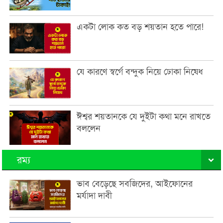
একটা লোক কত বড় শয়তান হতে পারে!
যে কারণে স্বর্গে বন্দুক নিয়ে ঢোকা নিষেধ
ঈশ্বর শয়তানকে যে দুইটা কথা মনে রাখতে
বললেন
রম্য
ভাব বেড়েছে সবজিদের, আইফোনের
মর্যাদা দাবী