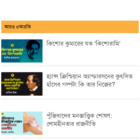
আরও eআরকি
কিশোর কুমারের যত ‘কিশোরামি’
হ্যান্স ক্রিশ্চিয়ান অ্যান্ডারসনের কুৎসিত
হাঁসের গল্পটা কি তার নিজের?
পুঁজিবাদের মনস্তাত্ত্বিক শোষণ:
লোমহীনতার রাজনীতি