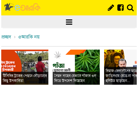
প্রচ্ছদ
eআরকি নয়
রিয়াজ-ফেরদৌসের মত
টিসিবির ট্রাকের পেছনে দৌড়ানোর
সৈয়দ সাহেব যেভাবে গাঁজার গুল
জাতিসংঘে যেতে না পার
কিছু উপকারিতা
দিতে উপদেশ দিয়েছেন
হলিউড ছাড়ছেন...