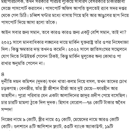
মহাপরিচালক, তখন সরকারি পরিচয় লুকিয়ে সাধারণ বেসরকারি চাকরিজীবী
সেজে পাসপোর্ট করালেন। পাসপোর্ট অফিস আপত্তি তুলতেই র‍্যাব সদর দপ্তর
থেকে গেল চিঠি। চব্বিশ ঘণ্টার মধ্যে বাসায় গিয়ে ছবি আর আঙুলের ছাপ নিয়ে
পাসপোর্ট দিয়ে আসা হলো তাঁকে।
আইন সবার জন্য সমান, তবে কারও কারও জন্য একটু বেশি সমান, তাই না?
২০২১ সালে মানবাধিকার লঙ্ঘনের দায়ে মার্কিন যুক্তরাষ্ট্র তাঁর ওপর নিষেধাজ্ঞা
দিল। কিন্তু ক্ষমতার দম্ভ তখনও কমেনি। ২০২২ সালে জাতিসংঘের সম্মেলনে
যোগ দিতে নিউইয়র্ক গেলেন ঠিকই, কিন্তু মার্কিন মুলুকের অন্য কোথাও পা
রাখার অনুমতি পেলেন না।
৪
দুর্নীতি দমন কমিশন (দুদক) যখন খাতা-কলম নিয়ে বসল, তখন তাদের চোখ
চড়কগাছ। বেনজীর, তাঁর স্ত্রী জীশান মীর্জা আর দুই মেয়ে—ফারহীন আর
তাহসীন। পুরো পরিবার যেন একটা আলাদিনের জাদুর প্রদীপ পেয়ে বসেছিল।
চার চারটি মামলা ঠুকে দিল দুদক। হিসাব বেরোল—৭৪ কোটি টাকার অবৈধ
সম্পদ!
নিজের নামে ৯ কোটি, স্ত্রীর নামে ৩১ কোটি, মেয়েদের নামে আরও কোটি
কোটি। গুলশানে ৪টি আলিশান ফ্ল্যাট, ৩৩টি ব্যাংক অ্যাকাউন্ট, ১৯টি