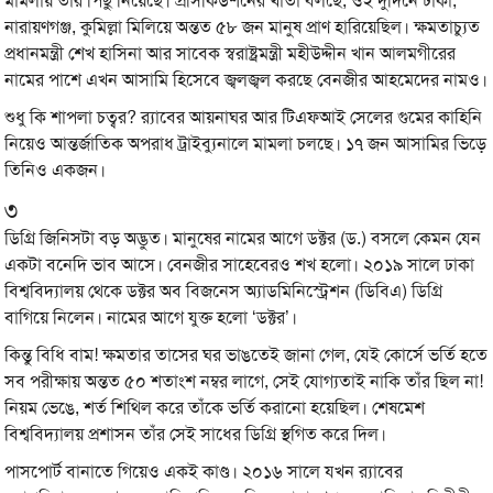
মামলায় তাঁর পিছু নিয়েছে। প্রসিকিউশনের খাতা বলছে, ওই দুদিনে ঢাকা,
নারায়ণগঞ্জ, কুমিল্লা মিলিয়ে অন্তত ৫৮ জন মানুষ প্রাণ হারিয়েছিল। ক্ষমতাচ্যুত
প্রধানমন্ত্রী শেখ হাসিনা আর সাবেক স্বরাষ্ট্রমন্ত্রী মহীউদ্দীন খান আলমগীরের
নামের পাশে এখন আসামি হিসেবে জ্বলজ্বল করছে বেনজীর আহমেদের নামও।
শুধু কি শাপলা চত্বর? র‍্যাবের আয়নাঘর আর টিএফআই সেলের গুমের কাহিনি
নিয়েও আন্তর্জাতিক অপরাধ ট্রাইব্যুনালে মামলা চলছে। ১৭ জন আসামির ভিড়ে
তিনিও একজন।
৩
ডিগ্রি জিনিসটা বড় অদ্ভুত। মানুষের নামের আগে ডক্টর (ড.) বসলে কেমন যেন
একটা বনেদি ভাব আসে। বেনজীর সাহেবেরও শখ হলো। ২০১৯ সালে ঢাকা
বিশ্ববিদ্যালয় থেকে ডক্টর অব বিজনেস অ্যাডমিনিস্ট্রেশন (ডিবিএ) ডিগ্রি
বাগিয়ে নিলেন। নামের আগে যুক্ত হলো ‘ডক্টর’।
কিন্তু বিধি বাম! ক্ষমতার তাসের ঘর ভাঙতেই জানা গেল, যেই কোর্সে ভর্তি হতে
সব পরীক্ষায় অন্তত ৫০ শতাংশ নম্বর লাগে, সেই যোগ্যতাই নাকি তাঁর ছিল না!
নিয়ম ভেঙে, শর্ত শিথিল করে তাঁকে ভর্তি করানো হয়েছিল। শেষমেশ
বিশ্ববিদ্যালয় প্রশাসন তাঁর সেই সাধের ডিগ্রি স্থগিত করে দিল।
পাসপোর্ট বানাতে গিয়েও একই কাণ্ড। ২০১৬ সালে যখন র‍্যাবের