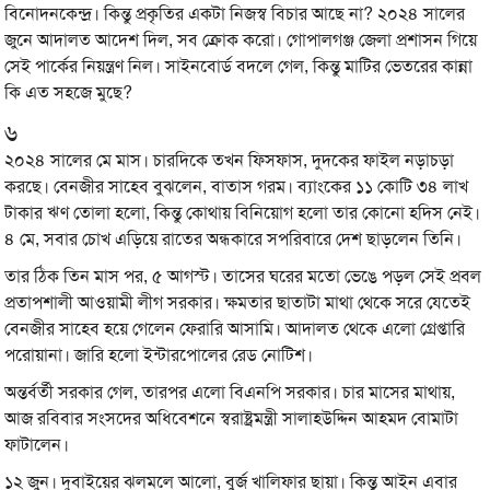
বিনোদনকেন্দ্র। কিন্তু প্রকৃতির একটা নিজস্ব বিচার আছে না? ২০২৪ সালের
জুনে আদালত আদেশ দিল, সব ক্রোক করো। গোপালগঞ্জ জেলা প্রশাসন গিয়ে
সেই পার্কের নিয়ন্ত্রণ নিল। সাইনবোর্ড বদলে গেল, কিন্তু মাটির ভেতরের কান্না
কি এত সহজে মুছে?
৬
২০২৪ সালের মে মাস। চারদিকে তখন ফিসফাস, দুদকের ফাইল নড়াচড়া
করছে। বেনজীর সাহেব বুঝলেন, বাতাস গরম। ব্যাংকের ১১ কোটি ৩৪ লাখ
টাকার ঋণ তোলা হলো, কিন্তু কোথায় বিনিয়োগ হলো তার কোনো হদিস নেই।
৪ মে, সবার চোখ এড়িয়ে রাতের অন্ধকারে সপরিবারে দেশ ছাড়লেন তিনি।
তার ঠিক তিন মাস পর, ৫ আগস্ট। তাসের ঘরের মতো ভেঙে পড়ল সেই প্রবল
প্রতাপশালী আওয়ামী লীগ সরকার। ক্ষমতার ছাতাটা মাথা থেকে সরে যেতেই
বেনজীর সাহেব হয়ে গেলেন ফেরারি আসামি। আদালত থেকে এলো গ্রেপ্তারি
পরোয়ানা। জারি হলো ইন্টারপোলের রেড নোটিশ।
অন্তর্বর্তী সরকার গেল, তারপর এলো বিএনপি সরকার। চার মাসের মাথায়,
আজ রবিবার সংসদের অধিবেশনে স্বরাষ্ট্রমন্ত্রী সালাহউদ্দিন আহমদ বোমাটা
ফাটালেন।
১২ জুন। দুবাইয়ের ঝলমলে আলো, বুর্জ খালিফার ছায়া। কিন্তু আইন এবার