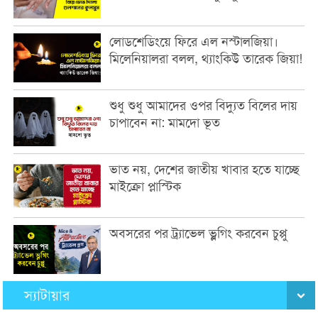
লোডশেডিংয়ে ফিরে এল নস্টালজিয়া।
মিলেনিয়ালরা বলল, থ্যাংকিউ তারেক জিয়া!
শুধু শুধু আমাদের ওপর বিদ্যুত বিলের দায়
চাপাবেন না: মামদো ভূত
ভাত নয়, দেশের জাতীয় খাবার হতে যাচ্ছে
মাইক্রো প্লাস্টিক
অবসরের পর ট্র্যাভেল ভ্লগিং করবেন চুপ্পু
স্যাটায়ার