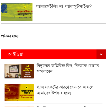
প্যারাসেইলিং না প্যারাসুইসাইড?
পাঠকের মন্তব্য
আইডিয়া
বিদ্যুতের অতিরিক্ত বিল, নিজেকে যেভাবে
সামলাবেন
গ্যাস সংকটের কারণে যেভাবে আসলে
আমাদের উপকার হচ্ছে