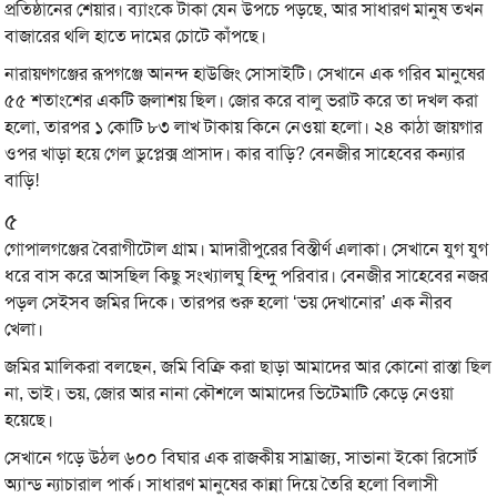
প্রতিষ্ঠানের শেয়ার। ব্যাংকে টাকা যেন উপচে পড়ছে, আর সাধারণ মানুষ তখন
বাজারের থলি হাতে দামের চোটে কাঁপছে।
নারায়ণগঞ্জের রূপগঞ্জে আনন্দ হাউজিং সোসাইটি। সেখানে এক গরিব মানুষের
৫৫ শতাংশের একটি জলাশয় ছিল। জোর করে বালু ভরাট করে তা দখল করা
হলো, তারপর ১ কোটি ৮৩ লাখ টাকায় কিনে নেওয়া হলো। ২৪ কাঠা জায়গার
ওপর খাড়া হয়ে গেল ডুপ্লেক্স প্রাসাদ। কার বাড়ি? বেনজীর সাহেবের কন্যার
বাড়ি!
৫
গোপালগঞ্জের বৈরাগীটোল গ্রাম। মাদারীপুরের বিস্তীর্ণ এলাকা। সেখানে যুগ যুগ
ধরে বাস করে আসছিল কিছু সংখ্যালঘু হিন্দু পরিবার। বেনজীর সাহেবের নজর
পড়ল সেইসব জমির দিকে। তারপর শুরু হলো ‘ভয় দেখানোর’ এক নীরব
খেলা।
জমির মালিকরা বলছেন, জমি বিক্রি করা ছাড়া আমাদের আর কোনো রাস্তা ছিল
না, ভাই। ভয়, জোর আর নানা কৌশলে আমাদের ভিটেমাটি কেড়ে নেওয়া
হয়েছে।
সেখানে গড়ে উঠল ৬০০ বিঘার এক রাজকীয় সাম্রাজ্য, সাভানা ইকো রিসোর্ট
অ্যান্ড ন্যাচারাল পার্ক। সাধারণ মানুষের কান্না দিয়ে তৈরি হলো বিলাসী