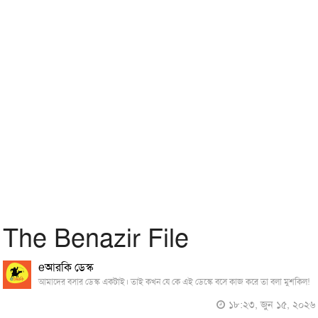
The Benazir File
eআরকি ডেস্ক
আমাদের বসার ডেস্ক একটাই। তাই কখন যে কে এই ডেস্কে বসে কাজ করে তা বলা মুশকিল!
১৮:২৩, জুন ১৫, ২০২৬