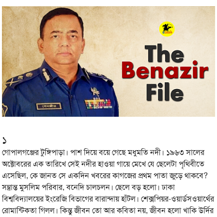
১
গোপালগঞ্জের টুঙ্গিপাড়া। পাশ দিয়ে বয়ে গেছে মধুমতি নদী। ১৯৬৩ সালের
অক্টোবরের এক তারিখে সেই নদীর হাওয়া গায়ে মেখে যে ছেলেটা পৃথিবীতে
এসেছিল, কে জানত সে একদিন খবরের কাগজের প্রথম পাতা জুড়ে থাকবে?
সম্ভ্রান্ত মুসলিম পরিবার, বনেদি চালচলন। ছেলে বড় হলো। ঢাকা
বিশ্ববিদ্যালয়ের ইংরেজি বিভাগের বারান্দায় হাঁটল। শেক্সপিয়র-ওয়ার্ডসওয়ার্থের
রোমান্টিকতা গিলল। কিন্তু জীবন তো আর কবিতা নয়, জীবন হলো খাকি উর্দির