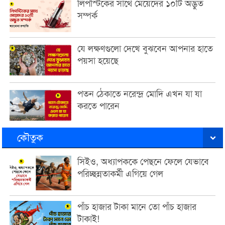
লিপস্টিকের সাথে মেয়েদের ১০টি অদ্ভুত
সম্পর্ক
যে লক্ষণগুলো দেখে বুঝবেন আপনার হাতে
পয়সা হয়েছে
পতন ঠেকাতে নরেন্দ্র মোদি এখন যা যা
করতে পারেন
কৌতুক
সিইও, অধ্যাপককে পেছনে ফেলে যেভাবে
পরিচ্ছন্নতাকর্মী এগিয়ে গেল
পাঁচ হাজার টাকা মানে তো পাঁচ হাজার
টাকাই!