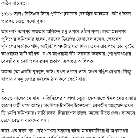
কঠিন বাস্তবতা।
১৯৮৮ সাল। বিসিএস দিয়ে পুলিশে ঢুকলেন বেনজীর আহমেদ। কাঁধে উঠল
তারকা, চওড়া হলো বুক।
তারপর? তারপর ক্ষমতার অলিন্দে শুধু ওপরে ওঠার গল্প। ঢাকা মহানগর
পুলিশের কমিশনার হলেন, র‍্যাবের ডিরেক্টর জেনারেল হলেন, শেষমেশ
পুলিশের সর্বোচ্চ গদি, আইজিপি পদটাও ধরা দিল। তখন রাজপথে তাঁর বুটের
আওয়াজে মাটি কাঁপত। যখন আওয়ামী লীগ সরকার ক্ষমতায়, গোপালগঞ্জের
বেনজীর মানেই তখন প্রবল প্রতাপ, একচ্ছত্র আধিপত্য।
ক্ষমতা তো একটা বুদবুদ, ভাই। যখন ওপরে ওঠে, তখন রঙিন দেখায়। কিন্তু
বাতাস একটু জোরে বইলেই ঠাস করে ফেটে যায়।
২
২০১৩ সালের মে মাস। মতিঝিলের শাপলা চত্বর। হেফাজতে ইসলামের হাজার
হাজার কর্মী বসে আছে। চারদিকে টানটান উত্তেজনা। বেনজীর আহমেদ তখন
ডিএমপি কমিশনার। লাঠি চলল, টিয়ারশেল উড়ল, আলো নিভে গেল। বাতাসে
ভেসে বেড়াল বারুদের গন্ধ।
আজ এত বছর পর, সেই শাপলা চত্বরের ঘটনা মানবতাবিরোধী অপরাধের