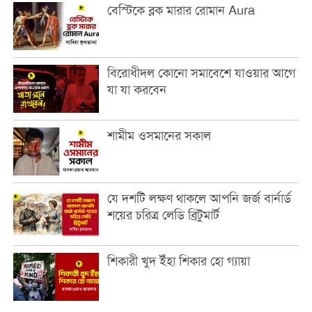
বেস্টিকে ব্লক মারার রোমান Aura
বিরোধীদল কোনো সমাবেশে যাওয়ার আগে
যা যা করবেন
শামীম ওসমানের সকাল
যে দশটি লক্ষণ থাকলে আপনি জর্জ বার্নার্ড
শয়ের চরিত্র লেডি ব্রিটুমার্ট
শিকারী খুদ ইঁহা শিকার হো গ্যায়া