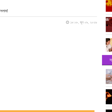
আসলাম!
১৮:০৮, জুন ০৯, ২০২৬
স