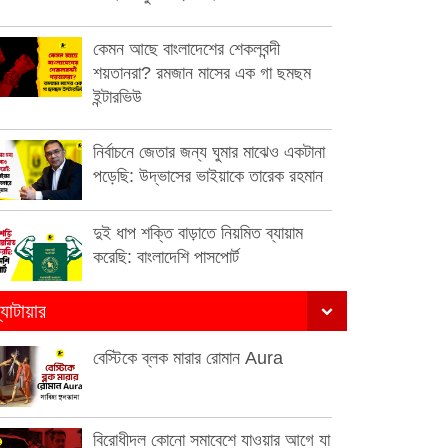
কেমন আছে বাংলাদেশের শেকলবন্দী
শয়তানরা? রমজান মাসের এক গা ছমছম
ইন্টারভিউ
নির্বাচনে জেতার জন্য ঘুমার মাঝেও একটানা
পড়েছি: উদ্ভাসের ভাইয়াকে তারেক রহমান
দুই ধাপ শক্তি বাড়াতে নিয়মিত ব্যায়াম
করেছি: বাংলাদেশি পাসপোর্ট
্যাটায়ার
বেস্টিকে ব্লক মারার রোমান Aura
বিরোধীদল কোনো সমাবেশে যাওয়ার আগে যা