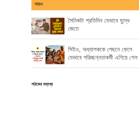
আরও
সৈনিকটা প্রতিদিন যেভাবে যুদ্ধে
জেতে
সিইও, অধ্যাপককে পেছনে ফেলে
যেভাবে পরিচ্ছন্নতাকর্মী এগিয়ে গেল
পাঠকের মন্তব্য