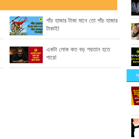
পাঁচ হাজার টাকা মানে তো পাঁচ হাজার
টাকাই!
একটা লোক কত বড় শয়তান হতে
পারে!
স