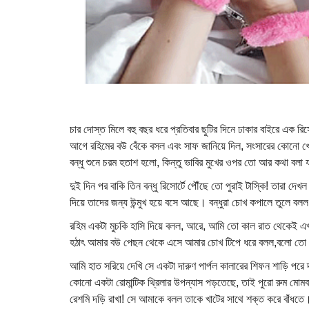
চার দোস্ত মিলে বহু বছর ধরে প্রতিবার ছুটির দিনে ঢাকার বাইরে এক 
আগে রহিমের বউ বেঁকে বসল এবং সাফ জানিয়ে দিল, সংসারের কোনো খোঁ
বন্ধু শুনে চরম হতাশ হলো, কিন্তু ভাবির মুখের ওপর তো আর কথা বলা য
দুই দিন পর বাকি তিন বন্ধু রিসোর্টে পৌঁছে তো পুরাই টাস্কি! তারা দেখ
দিয়ে তাদের জন্য উন্মুখ হয়ে বসে আছে। বন্ধুরা চোখ কপালে তুলে ব
রহিম একটা মুচকি হাসি দিয়ে বলল, আরে, আমি তো কাল রাত থেকেই এ
হঠাৎ আমার বউ পেছন থেকে এসে আমার চোখ টিপে ধরে বলল,বলো তো
আমি হাত সরিয়ে দেখি সে একটা দারুণ পার্পল কালারের শিফন শাড়ি পর
কোনো একটা রোমান্টিক থ্রিলার উপন্যাস পড়তেছে, তাই পুরো রুম মো
রেশমি দড়ি রাখা! সে আমাকে বলল তাকে খাটের সাথে শক্ত করে বাঁধ