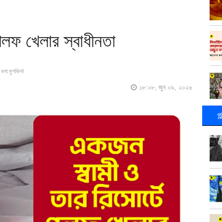
গলফ খেলার স্বাধীনতা
বলা মুশকিল!
১৮:০৮, জুন ০৯, ২০২৬
গ