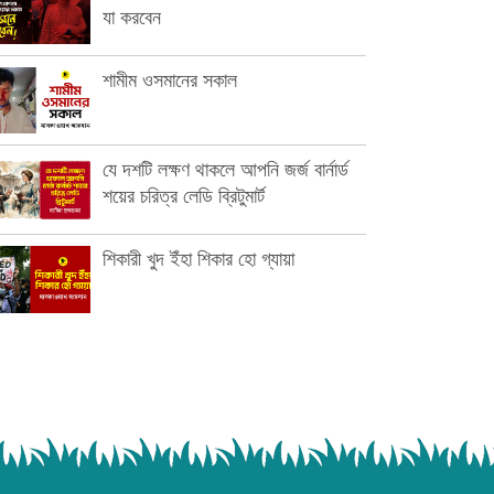
যা করবেন
শামীম ওসমানের সকাল
যে দশটি লক্ষণ থাকলে আপনি জর্জ বার্নার্ড
শয়ের চরিত্র লেডি ব্রিটুমার্ট
শিকারী খুদ ইঁহা শিকার হো গ্যায়া