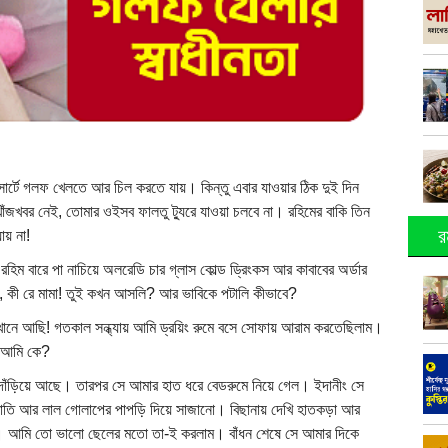
রিসোর্টে গলফ খেলতে আর চিল করতে যায়। কিন্তু এবার যাওয়ার ঠিক দুই দিন
জখবর নেই, তোমার ওইসব ফালতু ট্যুরে যাওয়া চলবে না। রহিমের বাকি তিন
র
ায় না!
ল রহিম বারে পা নাচিয়ে অলরেডি চার গ্লাস কোল্ড ড্রিংকস আর কাবাবের অর্ডার
লল, কী রে মামা! তুই কখন আসলি? আর ভাবিকে পটালি কীভাবে?
খানে আছি! গতকাল সন্ধ্যায় আমি ড্রয়িং রুমে বসে সোফায় আরাম করতেছিলাম।
 আমি কে?
ে দাঁড়িয়ে আছে। তারপর সে আমার হাত ধরে বেডরুমে নিয়ে গেল। ইদানীং সে
মবাতি আর লাল গোলাপের পাপড়ি দিয়ে সাজানো। বিছানায় দেখি হাতকড়া আর
তে। আমি তো ভালো ছেলের মতো তা-ই করলাম। বাঁধন শেষে সে আমার দিকে