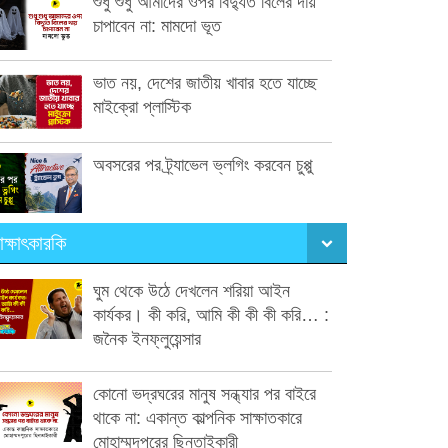
শুধু শুধু আমাদের ওপর বিদ্যুত বিলের দায়
চাপাবেন না: মামদো ভূত
ভাত নয়, দেশের জাতীয় খাবার হতে যাচ্ছে
মাইক্রো প্লাস্টিক
অবসরের পর ট্র্যাভেল ভ্লগিং করবেন চুপ্পু
াক্ষাৎকারকি
ঘুম থেকে উঠে দেখলেন শরিয়া আইন
কার্যকর। কী করি, আমি কী কী কী করি… :
জনৈক ইনফ্লুয়েন্সার
কোনো ভদ্রঘরের মানুষ সন্ধ্যার পর বাইরে
থাকে না: একান্ত কাল্পনিক সাক্ষাতকারে
মোহাম্মদপুরের ছিনতাইকারী