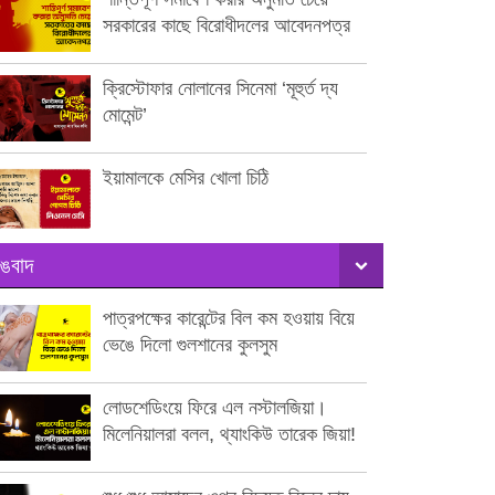
সরকারের কাছে বিরোধীদলের আবেদনপত্র
ক্রিস্টোফার নোলানের সিনেমা ‘মূহুর্ত দ্য
মোমেন্ট’
ইয়ামালকে মেসির খোলা চিঠি
ঙবাদ
পাত্রপক্ষের কারেন্টের বিল কম হওয়ায় বিয়ে
ভেঙে দিলো গুলশানের কুলসুম
লোডশেডিংয়ে ফিরে এল নস্টালজিয়া।
মিলেনিয়ালরা বলল, থ্যাংকিউ তারেক জিয়া!