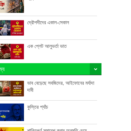
দ্রৌপদীদের একাল-সেকাল
এক প্লেট আলুভর্তা ভাত
ম্য
ভাব বেড়েছে সবজিদের, আইফোনের মর্যাদা
দাবী
কুস্তির প্যাঁচ
শান্তিপূর্ণ সমাবেশ করার অনুমতি চেয়ে