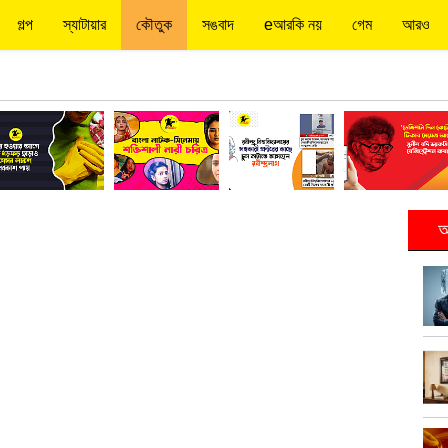
গল্প
স্যাটায়ার
কৌতুক
সঙবাদ
eআরকি নয়
গেম
আরও
আ