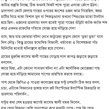
কাটার প্রস্তুতি নিচ্ছে, ঠিক তখনই বিকট শব্দে পুরো এলাকা কেঁপে উঠল।
ডালপালা কেটে ফেলায় গাছের ওপরের অংশের ওজন কমে গিয়েছিল, অথচ
মাটির নিচে থাকা বিশাল মূল বা শিকড়গুলো তখনো স্প্রিংয়ের মতো টানটান
হয়ে ছিল। ওজনের ভারসাম্য বদল হতেই পুরো গাছের গুঁড়িটা ক্যাঁক-ক্যাঁক শব্দ
করে একদম রকেটের গতিতে সোজা হয়ে দাঁড়িয়ে গেল!
ব্যস, আর যায় কোথায়! ঘটনা দেখে কাঠুরেরা কুড়াল ফেলে ‘ভূত! ভূত!’ বলে
দিল দৌড়। কিন্তু গ্রামের স্বঘোষিত বিজ্ঞানী, ধর্মবেত্তা ও বিশেষজ্ঞরা পাঁচ
মিনিটের মধ্যেই ঘটনাস্থলে হাজির হয়ে গেলেন।
গ্রামের মুরুব্বি কাসেম আলী গাছের গোড়ায় লাল কাপড় জড়াতে জড়াতে
বললেন,
আরে মিয়া, এটা কোনো সাধারণ ঘটনা না! এটা অলৌকিক মোজেজা! গাছ
সোজা হয়ে দাঁড়িয়ে আমাদের পাপের প্রায়শ্চিত্ত করতে বলছে।
পাশ থেকে জিপিএ-৫ পাওয়া কলেজের ছাত্র সন্টু চশমাটা ঠিক করে বলল,
চাচা, এটাকে বিজ্ঞানের ভাষায় বলে রুট সিস্টেমের ইলাস্টিক রিকভারি বা
ভারসাম্য পরিবর্তন...
সন্টুর কথা শেষ হওয়ার আগেই কাসেম আলী ধমক দিলেন,
রাখ তোর বিজ্ঞান! বেশি পড়াশোনা করে মাথাটা গেছে। গাছ কি তোর