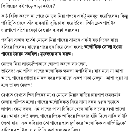
ফিজিক্সের বই পড়ে খাড়া হইছে?
কাঠ বিক্রি করতে না পেরে মোড়ল মিয়া প্রথমে একটু মনক্ষুণ্ন হয়েছিলেন। কিন্তু
পরিস্থিতি দেখে তাঁর ব্যবসায়ী বুদ্ধি চাঙ্গা হয়ে উঠল। তিনি দ্রুত গাছটার
চারপাশে বাঁশের বেড়া দেওয়ার ব্যবস্থা করলেন।
পরদিন সকাল হতেই মোড়ল মিয়া গাছের সামনে একটা বড় টিনের বাক্স
বসিয়ে দিলেন। বাক্সের গায়ে চুন দিয়ে লেখা হলো:
অলৌকিক সোজা হওয়া
গাছের উন্নয়ন তহবিল। মুক্তহস্তে দান করুন।
মোড়ল মিয়া লাউডস্পিকারে ঘোষণা করতে লাগলেন,
ভাইসব! এই পবিত্র গাছের অলৌকিক ক্ষমতা অপরিসীম। যার মনে যা আশা
আছে, গাছের গোড়ায় মানত করে দানবাক্সে একশ টাকা ফেলুন। আশা পূরণ না
হলে ডাবল ফেরত!
দেখতে দেখতে তিন দিনের মধ্যে মোড়ল মিয়ার বাড়ির চারপাশ জমজমাট
মেলায় পরিণত হলো। গাছের অলৌকিকত্ব নিয়ে নানা রকম গুঞ্জন ছড়াতে
লাগল। কেউ বলল, এই গাছের পাতা চিবিয়ে খেলে নাকি বাতের ব্যথা ভালো
হয়। আবার কেউ বলল, গাছের দিকে তাকিয়ে তিনবার হাঁচি দিলে নাকি লটারি
জেতা যায়। এক কবিরাজ তো গাছের ছাল চূর্ণ করে ‘অলৌকিক এনার্জি ড্রিংক’
বানিয়ে ২০ টাকা গ্লাস বিক্রি করা শুরু করে দিল।