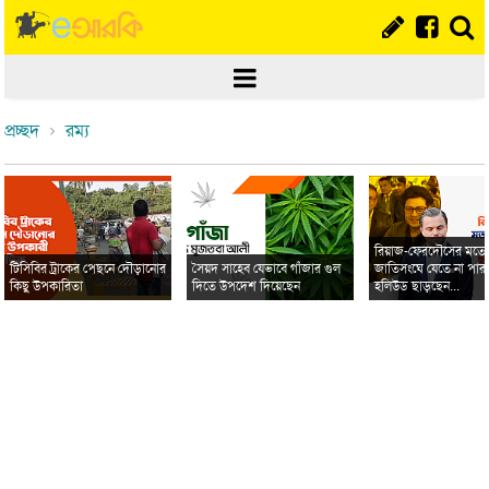
প্রচ্ছদ
রম্য
রিয়াজ-ফেরদৌসের মত
টিসিবির ট্রাকের পেছনে দৌড়ানোর
সৈয়দ সাহেব যেভাবে গাঁজার গুল
জাতিসংঘে যেতে না পার
কিছু উপকারিতা
দিতে উপদেশ দিয়েছেন
হলিউড ছাড়ছেন...