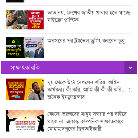
ভাত নয়, দেশের জাতীয় খাবার হতে যাচ্ছে
মাইক্রো প্লাস্টিক
অবসরের পর ট্র্যাভেল ভ্লগিং করবেন চুপ্পু
সাক্ষাৎকারকি
ঘুম থেকে উঠে দেখলেন শরিয়া আইন
কার্যকর। কী করি, আমি কী কী কী করি… :
জনৈক ইনফ্লুয়েন্সার
কোনো ভদ্রঘরের মানুষ সন্ধ্যার পর বাইরে
থাকে না: একান্ত কাল্পনিক সাক্ষাতকারে
মোহাম্মদপুরের ছিনতাইকারী