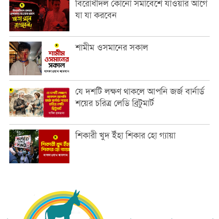
বিরোধীদল কোনো সমাবেশে যাওয়ার আগে
যা যা করবেন
শামীম ওসমানের সকাল
যে দশটি লক্ষণ থাকলে আপনি জর্জ বার্নার্ড
শয়ের চরিত্র লেডি ব্রিটুমার্ট
শিকারী খুদ ইঁহা শিকার হো গ্যায়া