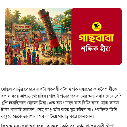
মোড়ল বাড়ির পেছনে একটা শতবর্ষী বটগাছ গত সপ্তাহের কালবৈশাখীতে
ধপাস করে আছাড় খেয়েছিল। গাছটা পড়ার পর গ্রামের অন্য সবার চেয়ে বেশি
খুশি হয়েছিলেন মোড়ল মিয়া। এত বড় গাছের কাঠ বিক্রি করে মোটা অঙ্কের
টাকা পকেটে ভরবেন, সেই স্বপ্নে তাঁর রাতে ঘুম হচ্ছিল না। পরদিনই তিনি
কাঠুরে ডেকে ডালপালা সব কাটিয়ে সাবাড় করে ফেললেন।
কিন্তু আসল খেলা শুরু হলো বিকেলে। কাঠুরেরা যখন গাছের ভারী গুঁড়িটা