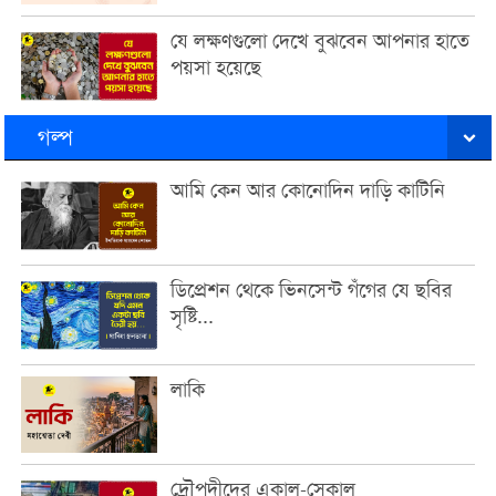
যে লক্ষণগুলো দেখে বুঝবেন আপনার হাতে
পয়সা হয়েছে
গল্প
আমি কেন আর কোনোদিন দাড়ি কাটিনি
ডিপ্রেশন থেকে ভিনসেন্ট গঁগের যে ছবির
সৃষ্টি...
লাকি
দ্রৌপদীদের একাল-সেকাল