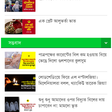
এক প্লেট আলুভর্তা ভাত
সঙবাদ
পাত্রপক্ষের কারেন্টের বিল কম হওয়ায় বিয়ে
ভেঙে দিলো গুলশানের কুলসুম
লোডশেডিংয়ে ফিরে এল নস্টালজিয়া।
মিলেনিয়ালরা বলল, থ্যাংকিউ তারেক জিয়া!
শুধু শুধু আমাদের ওপর বিদ্যুত বিলের দায়
চাপাবেন না: মামদো ভূত