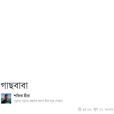
গাছবাবা
শফিক হীরা
পুড়তে পুড়তে কয়লার বদলে হীরা হয়ে গেছেন!
১৫:০০, জুন ০৭, ২০২৬