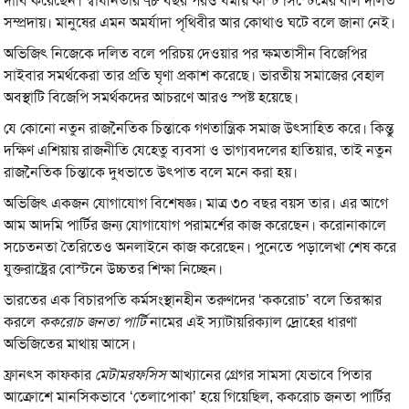
দাবি করেছেন। স্বাধীনতার ৭৮ বছর পরও ধর্মীয় কাস্ট সিস্টেমের বলি দলিত
সম্প্রদায়। মানুষের এমন অমর্যাদা পৃথিবীর আর কোথাও ঘটে বলে জানা নেই।
অভিজিৎ নিজেকে দলিত বলে পরিচয় দেওয়ার পর ক্ষমতাসীন বিজেপির
সাইবার সমর্থকেরা তার প্রতি ঘৃণা প্রকাশ করেছে। ভারতীয় সমাজের বেহাল
অবস্থাটি বিজেপি সমর্থকদের আচরণে আরও স্পষ্ট হয়েছে।
যে কোনো নতুন রাজনৈতিক চিন্তাকে গণতান্ত্রিক সমাজ উৎসাহিত করে। কিন্তু
দক্ষিণ এশিয়ায় রাজনীতি যেহেতু ব্যবসা ও ভাগ্যবদলের হাতিয়ার, তাই নতুন
রাজনৈতিক চিন্তাকে দুধভাতে উৎপাত বলে মনে করা হয়।
অভিজিৎ একজন যোগাযোগ বিশেষজ্ঞ। মাত্র ৩০ বছর বয়স তার। এর আগে
আম আদমি পার্টির জন্য যোগাযোগ পরামর্শের কাজ করেছেন। করোনাকালে
সচেতনতা তৈরিতেও অনলাইনে কাজ করেছেন। পুনেতে পড়ালেখা শেষ করে
যুক্তরাষ্ট্রের বোস্টনে উচ্চতর শিক্ষা নিচ্ছেন।
ভারতের এক বিচারপতি কর্মসংস্থানহীন তরুণদের ‘ককরোচ’ বলে তিরস্কার
করলে
ককরোচ জনতা পার্টি
নামের এই স্যাটায়রিক্যাল দ্রোহের ধারণা
অভিজিতের মাথায় আসে।
ফ্রানৎস কাফকার
মেটামরফসিস
আখ্যানের গ্রেগর সামসা যেভাবে পিতার
আক্রোশে মানসিকভাবে ‘তেলাপোকা’ হয়ে গিয়েছিল, ককরোচ জনতা পার্টির