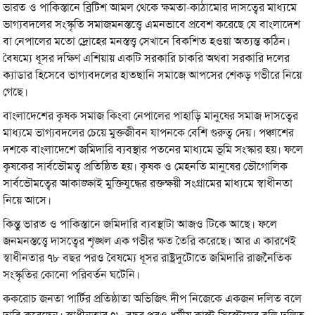
ভারত ও পাকিস্তানে ব্রিটিশ আমল থেকে ক্ষমতা-কাঠামোর দাসত্বের মাধ্যমে
ভাগ্যবদলের সংস্কৃতি সমাজমনস্তত্ত্বে এমনভাবে প্রবেশ করেছে যে বাংলাদেশ
বা নেপালের মতো দ্রোহের মনস্তত্ত্ব সেখানে বিকশিত হওয়া অত্যন্ত কঠিন।
বৈষম্যে ধূসর দক্ষিণ এশিয়ায় একটি সরকারি চাকরি অথবা সরকারি দলের
ক্যাডার হিসেবে ভাগ্যবদলের হাতছানি সমাজে আপসের শেকড় গভীরে নিয়ে
গেছে।
বাংলাদেশের কৃষক সমাজ কিংবা নেপালের পাহাড়ি মানুষের সমাজ দাসত্বের
মাধ্যমে ভাগ্যবদলের চেয়ে মুক্তজীবন যাপনকে বেশি গুরুত্ব দেয়। পঞ্চাশের
দশকে বাংলাদেশে জমিদারি ব্যবস্থার পতনের মাধ্যমে ভূমি সংস্কার হয়। ফলে
কৃষকের সার্বভৌমত্ব প্রতিষ্ঠিত হয়। কৃষক ও মেহনতি মানুষের ভৌগোলিক
সার্বভৌমত্বের আকাঙ্ক্ষাই মুক্তিযুদ্ধের রক্তক্ষয়ী সংগ্রামের মাধ্যমে স্বাধীনতা
নিয়ে আসে।
কিন্তু ভারত ও পাকিস্তানে জমিদারি ব্যবস্থাটা আজও টিকে আছে। ফলে
জনমনস্তত্ত্বে দাসত্বের শৃঙ্খল এক গভীর ক্ষত তৈরি করেছে। আর এ কারণেই
স্বাধীনতার ৭৮ বছর পরও বৈষম্যে ধূসর রাষ্ট্রদুটোতে জমিদারি রাজনৈতিক
সংস্কৃতির কোনো পরিবর্তন ঘটেনি।
ককরোচ জনতা পার্টির প্রতিষ্ঠাতা অভিজিৎ দীপ নিজেকে একজন দলিত বলে