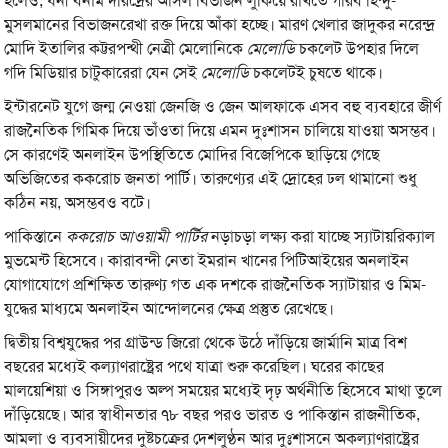
হলেও, ধনী বনাম দরিদ্রের আসল বিভাজন লুকিয়ে রাখতে গরিব হিন্দু-
মুসলমানের বিভাজনরেখা রক্ত দিয়ে আঁকা হচ্ছে। মারণ খেলার জাদুকর নরেন্দ্র
মোদি ইতালির কট্টরপন্থী নেত্রী মেলোনিকে
মেলোডি
চকলেট উপহার দিলে
গদি মিডিয়ার চাটুকারেরা যেন সেই
মেলোডি
চকলেটই চুষতে থাকে।
ইন্টারনেট যুগে জন্ম নেওয়া জেনজি ও জেন আলফাকে এসব বহু ব্যবহারে জীর্ণ
রাজনৈতিক গিমিক দিয়ে ভাঁওতা দিয়ে এমন দুঃশাসন চালিয়ে যাওয়া অসম্ভব।
সে কারণেই অনলাইন উপস্থিতিতে মোদির বিজেপিকে ছাড়িয়ে গেছে
অভিজিতের ককরোচ জনতা পার্টি। তারুণ্যের এই দ্রোহের ঢল থামানো শুধু
কঠিন নয়, অসম্ভবও বটে।
পাকিস্তানে
ককরোচ আওয়ামী পার্টির
নড়াচড়া লক্ষ্য করা যাচ্ছে স্যাটায়রিক্যাল
মুভমেন্ট হিসেবে। কারাবন্দী নেতা ইমরান খানের পিটিআইয়ের অনলাইন
যোগাযোগে প্রশিক্ষিত তারুণ্য গত এক দশকে রাজনৈতিক স্যাটায়ার ও মিম-
যুদ্ধের মাধ্যমে অনলাইন আন্দোলনের ক্ষেত্র প্রস্তুত রেখেছে।
দ্বিতীয় বিশ্বযুদ্ধের পর গ্রাউন্ড জিরো থেকে উঠে দাঁড়িয়ে জার্মানি মাত্র বিশ
বছরের মধ্যেই কল্যাণরাষ্ট্রের পথে যাত্রা শুরু করেছিল। ঘরের কাছের
মালয়েশিয়া ও সিঙ্গাপুরও অল্প সময়ের মধ্যেই দৃঢ় অর্থনীতি হিসেবে মাথা তুলে
দাঁড়িয়েছে। আর স্বাধীনতার ৭৮ বছর পরও ভারত ও পাকিস্তান রাজনীতিক,
আমলা ও ব্যবসায়ীদের দুষ্টচক্রের দেশলুণ্ঠন আর দুঃশাসনে অকল্যাণরাষ্ট্রের