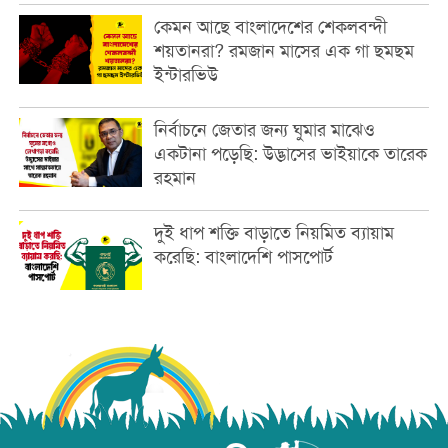
কেমন আছে বাংলাদেশের শেকলবন্দী
শয়তানরা? রমজান মাসের এক গা ছমছম
ইন্টারভিউ
নির্বাচনে জেতার জন্য ঘুমার মাঝেও
একটানা পড়েছি: উদ্ভাসের ভাইয়াকে তারেক
রহমান
দুই ধাপ শক্তি বাড়াতে নিয়মিত ব্যায়াম
করেছি: বাংলাদেশি পাসপোর্ট