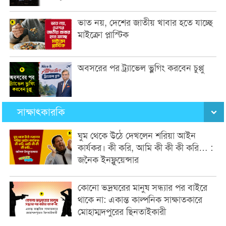
ভাত নয়, দেশের জাতীয় খাবার হতে যাচ্ছে
মাইক্রো প্লাস্টিক
অবসরের পর ট্র্যাভেল ভ্লগিং করবেন চুপ্পু
সাক্ষাৎকারকি
ঘুম থেকে উঠে দেখলেন শরিয়া আইন
কার্যকর। কী করি, আমি কী কী কী করি… :
জনৈক ইনফ্লুয়েন্সার
কোনো ভদ্রঘরের মানুষ সন্ধ্যার পর বাইরে
থাকে না: একান্ত কাল্পনিক সাক্ষাতকারে
মোহাম্মদপুরের ছিনতাইকারী