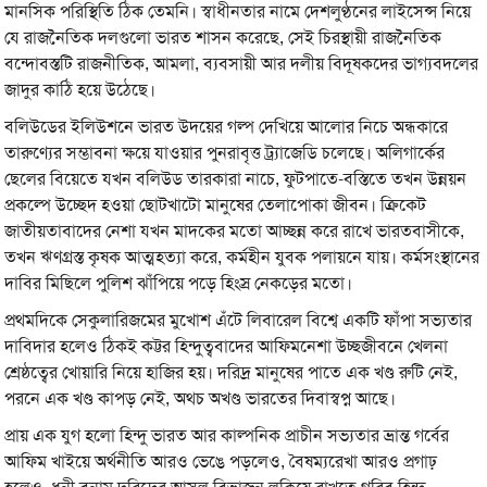
মানসিক পরিস্থিতি ঠিক তেমনি। স্বাধীনতার নামে দেশলুণ্ঠনের লাইসেন্স নিয়ে
যে রাজনৈতিক দলগুলো ভারত শাসন করেছে, সেই চিরস্থায়ী রাজনৈতিক
বন্দোবস্তটি রাজনীতিক, আমলা, ব্যবসায়ী আর দলীয় বিদূষকদের ভাগ্যবদলের
জাদুর কাঠি হয়ে উঠেছে।
বলিউডের ইলিউশনে ভারত উদয়ের গল্প দেখিয়ে আলোর নিচে অন্ধকারে
তারুণ্যের সম্ভাবনা ক্ষয়ে যাওয়ার পুনরাবৃত্ত ট্র্যাজেডি চলেছে। অলিগার্কের
ছেলের বিয়েতে যখন বলিউড তারকারা নাচে, ফুটপাতে-বস্তিতে তখন উন্নয়ন
প্রকল্পে উচ্ছেদ হওয়া ছোটখাটো মানুষের তেলাপোকা জীবন। ক্রিকেট
জাতীয়তাবাদের নেশা যখন মাদকের মতো আচ্ছন্ন করে রাখে ভারতবাসীকে,
তখন ঋণগ্রস্ত কৃষক আত্মহত্যা করে, কর্মহীন যুবক পলায়নে যায়। কর্মসংস্থানের
দাবির মিছিলে পুলিশ ঝাঁপিয়ে পড়ে হিংস্র নেকড়ের মতো।
প্রথমদিকে সেকুলারিজমের মুখোশ এঁটে লিবারেল বিশ্বে একটি ফাঁপা সভ্যতার
দাবিদার হলেও ঠিকই কট্টর হিন্দুত্ববাদের আফিমনেশা উচ্ছজীবনে খেলনা
শ্রেষ্ঠত্বের খোয়ারি নিয়ে হাজির হয়। দরিদ্র মানুষের পাতে এক খণ্ড রুটি নেই,
পরনে এক খণ্ড কাপড় নেই, অথচ অখণ্ড ভারতের দিবাস্বপ্ন আছে।
প্রায় এক যুগ হলো হিন্দু ভারত আর কাল্পনিক প্রাচীন সভ্যতার ভ্রান্ত গর্বের
আফিম খাইয়ে অর্থনীতি আরও ভেঙে পড়লেও, বৈষম্যরেখা আরও প্রগাঢ়