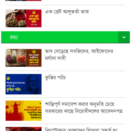
এক প্লেট আলুভর্তা ভাত
রম্য
ভাব বেড়েছে সবজিদের, আইফোনের
মর্যাদা দাবী
কুস্তির প্যাঁচ
শান্তিপূর্ণ সমাবেশ করার অনুমতি চেয়ে
সরকারের কাছে বিরোধীদলের আবেদনপত্র
ক্রিস্টোফার নোলানের সিনেমা ‘মূহুর্ত দ্য