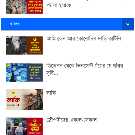
পয়সা হয়েছে
গল্প
আমি কেন আর কোনোদিন দাড়ি কাটিনি
ডিপ্রেশন থেকে ভিনসেন্ট গঁগের যে ছবির
সৃষ্টি...
লাকি
দ্রৌপদীদের একাল-সেকাল