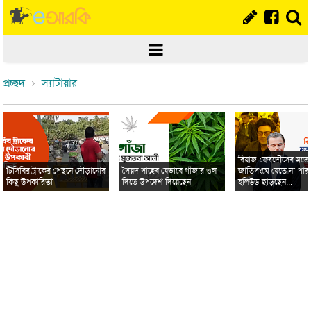
প্রচ্ছদ
স্যাটায়ার
রিয়াজ-ফেরদৌসের মত
টিসিবির ট্রাকের পেছনে দৌড়ানোর
সৈয়দ সাহেব যেভাবে গাঁজার গুল
জাতিসংঘে যেতে না পার
কিছু উপকারিতা
দিতে উপদেশ দিয়েছেন
হলিউড ছাড়ছেন...