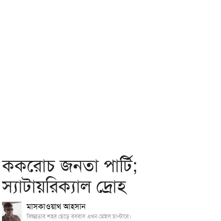
ককরোচ জনতা পার্টি;
স্যাটায়রিক্যাল দ্রোহ
মাসকাওয়াথ আহসান
বিষন্নতার শহর ছেড়ে বসবাস এখন মেইল চাপ্টারে।