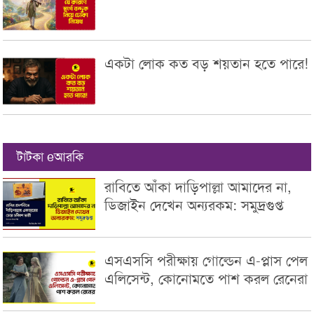
একটা লোক কত বড় শয়তান হতে পারে!
টাটকা eআরকি
রাবিতে আঁকা দাড়িপাল্লা আমাদের না,
ডিজাইন দেখেন অন্যরকম: সমুদ্রগুপ্ত
এসএসসি পরীক্ষায় গোল্ডেন এ-প্লাস পেল
এলিসেন্ট, কোনোমতে পাশ করল রেনেরা