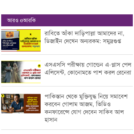
আরও eআরকি
রাবিতে আঁকা দাড়িপাল্লা আমাদের না,
ডিজাইন দেখেন অন্যরকম: সমুদ্রগুপ্ত
এসএসসি পরীক্ষায় গোল্ডেন এ-প্লাস পেল
এলিসেন্ট, কোনোমতে পাশ করল রেনেরা
পাকিস্তান থেকে মুক্তিযুদ্ধ নিয়ে সমাবেশ
করবেন গোলাম আজম, ভিডিও
কনফারেন্সে যোগ দেবেন সাকিব আল
হাসান