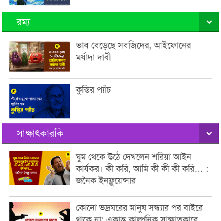
রম্য
ভাব বেড়েছে সবজিদের, আইফোনের
মর্যাদা দাবী
কুস্তির প্যাঁচ
সাক্ষাৎকারকি
ঘুম থেকে উঠে দেখলেন শরিয়া আইন
কার্যকর। কী করি, আমি কী কী কী করি… :
জনৈক ইনফ্লুয়েন্সার
কোনো ভদ্রঘরের মানুষ সন্ধ্যার পর বাইরে
থাকে না: একান্ত কাল্পনিক সাক্ষাতকারে