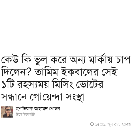
কেউ কি ভুল করে অন্য মার্কায় চাপ
দিলেন? তামিম ইকবালের সেই
১টি রহস্যময় মিসিং ভোটের
সন্ধানে গোয়েন্দা সংস্থা
ইশতিয়াক আহমেদ শোভন
রিলে রিলে বাঁচি
১৫:০১, জুন ০৮, ২০২৬