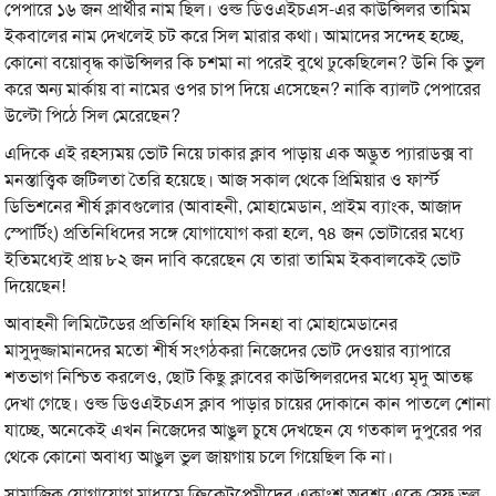
পেপারে ১৬ জন প্রার্থীর নাম ছিল। ওল্ড ডিওএইচএস-এর কাউন্সিলর তামিম
ইকবালের নাম দেখলেই চট করে সিল মারার কথা। আমাদের সন্দেহ হচ্ছে,
কোনো বয়োবৃদ্ধ কাউন্সিলর কি চশমা না পরেই বুথে ঢুকেছিলেন? উনি কি ভুল
করে অন্য মার্কায় বা নামের ওপর চাপ দিয়ে এসেছেন? নাকি ব্যালট পেপারের
উল্টো পিঠে সিল মেরেছেন?
এদিকে এই রহস্যময় ভোট নিয়ে ঢাকার ক্লাব পাড়ায় এক অদ্ভুত প্যারাডক্স বা
মনস্তাত্ত্বিক জটিলতা তৈরি হয়েছে। আজ সকাল থেকে প্রিমিয়ার ও ফার্স্ট
ডিভিশনের শীর্ষ ক্লাবগুলোর (আবাহনী, মোহামেডান, প্রাইম ব্যাংক, আজাদ
স্পোর্টিং) প্রতিনিধিদের সঙ্গে যোগাযোগ করা হলে, ৭৪ জন ভোটারের মধ্যে
ইতিমধ্যেই প্রায় ৮২ জন দাবি করেছেন যে তারা তামিম ইকবালকেই ভোট
দিয়েছেন!
আবাহনী লিমিটেডের প্রতিনিধি ফাহিম সিনহা বা মোহামেডানের
মাসুদুজ্জামানদের মতো শীর্ষ সংগঠকরা নিজেদের ভোট দেওয়ার ব্যাপারে
শতভাগ নিশ্চিত করলেও, ছোট কিছু ক্লাবের কাউন্সিলরদের মধ্যে মৃদু আতঙ্ক
দেখা গেছে। ওল্ড ডিওএইচএস ক্লাব পাড়ার চায়ের দোকানে কান পাতলে শোনা
যাচ্ছে, অনেকেই এখন নিজেদের আঙুল চুষে দেখছেন যে গতকাল দুপুরের পর
থেকে কোনো অবাধ্য আঙুল ভুল জায়গায় চলে গিয়েছিল কি না।
সামাজিক যোগাযোগ মাধ্যমে ক্রিকেটপ্রেমীদের একাংশ অবশ্য একে স্রেফ ভুল