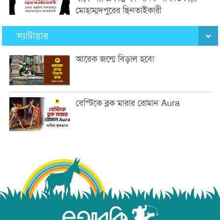
মোহাম্মদপুরের ছিনতাইকারী
স্যাটায়ার
আরেক জন্মে বিড়াল হবো
বেস্টিকে ব্লক মারার রোমান Aura