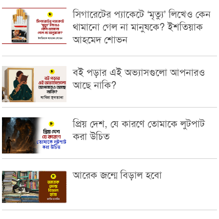
সিগারেটের প্যাকেটে ‘মৃত্যু’ লিখেও কেন
থামানো গেল না মানুষকে? ইশতিয়াক
আহমেদ শোভন
বই পড়ার এই অভ্যাসগুলো আপনারও
আছে নাকি?
প্রিয় দেশ, যে কারণে তোমাকে লুটপাট
করা উচিত
আরেক জন্মে বিড়াল হবো