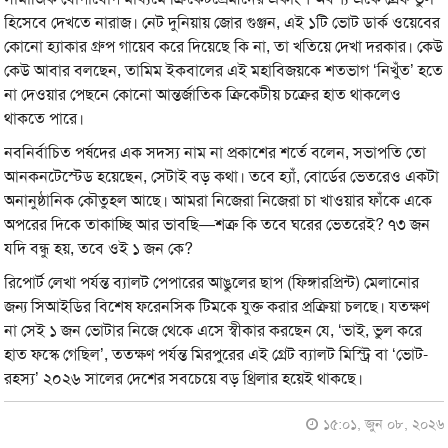
হিসেবে দেখতে নারাজ। নেট দুনিয়ায় জোর গুঞ্জন, এই ১টি ভোট ডার্ক ওয়েবের
কোনো হ্যাকার গ্রুপ গায়েব করে দিয়েছে কি না, তা খতিয়ে দেখা দরকার। কেউ
কেউ আবার বলছেন, তামিম ইকবালের এই মহাবিজয়কে শতভাগ ‘নিখুঁত’ হতে
না দেওয়ার পেছনে কোনো আন্তর্জাতিক ক্রিকেটীয় চক্রের হাত থাকলেও
থাকতে পারে।
নবনির্বাচিত পর্ষদের এক সদস্য নাম না প্রকাশের শর্তে বলেন, সভাপতি তো
আনকনটেস্টেড হয়েছেন, সেটাই বড় কথা। তবে হ্যাঁ, বোর্ডের ভেতরেও একটা
অনানুষ্ঠানিক কৌতুহল আছে। আমরা নিজেরা নিজেরা চা খাওয়ার ফাঁকে একে
অপরের দিকে তাকাচ্ছি আর ভাবছি—শত্রু কি তবে ঘরের ভেতরেই? ৭৩ জন
যদি বন্ধু হয়, তবে ওই ১ জন কে?
রিপোর্ট লেখা পর্যন্ত ব্যালট পেপারের আঙুলের ছাপ (ফিঙ্গারপ্রিন্ট) মেলানোর
জন্য সিআইডির বিশেষ ফরেনসিক টিমকে যুক্ত করার প্রক্রিয়া চলছে। যতক্ষণ
না সেই ১ জন ভোটার নিজে থেকে এসে স্বীকার করছেন যে, ‘ভাই, ভুল করে
হাত ফস্কে গেছিল’, ততক্ষণ পর্যন্ত মিরপুরের এই গ্রেট ব্যালট মিস্ট্রি বা ‘ভোট-
রহস্য’ ২০২৬ সালের দেশের সবচেয়ে বড় থ্রিলার হয়েই থাকছে।
১৫:০১, জুন ০৮, ২০২৬