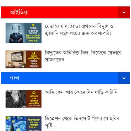
আইডিয়া
যেভাবে মাথা ঠান্ডা রাখবেন বিদ্যুৎ ও
জ্বালানি মন্ত্রণালয়ের জন্য অবশ্যপাঠ্য
বিদ্যুতের অতিরিক্ত বিল, নিজেকে যেভাবে
সামলাবেন
গল্প
আমি কেন আর কোনোদিন দাড়ি কাটিনি
ডিপ্রেশন থেকে ভিনসেন্ট গঁগের যে ছবির
সৃষ্টি...