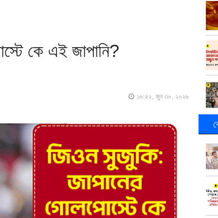
োস্টে কে এই জাপানি?
১৬:৫২, জুন ৩০, ২০২৬
ক