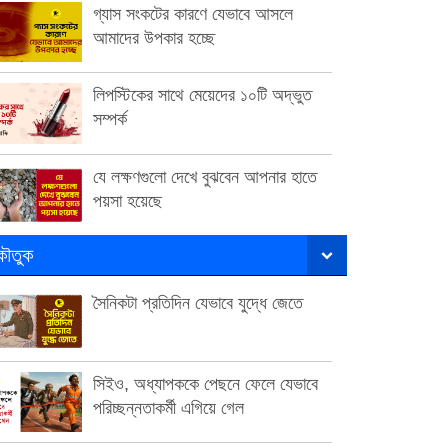
গ্যাস সংকটের কারণে যেভাবে আসলে
আমাদের উপকার হচ্ছে
লিপস্টিকের সাথে মেয়েদের ১০টি অদ্ভুত
সম্পর্ক
যে লক্ষণগুলো দেখে বুঝবেন আপনার হাতে
পয়সা হয়েছে
ৌতুক
সৈনিকটা প্রতিদিন যেভাবে যুদ্ধে জেতে
সিইও, অধ্যাপককে পেছনে ফেলে যেভাবে
পরিচ্ছন্নতাকর্মী এগিয়ে গেল