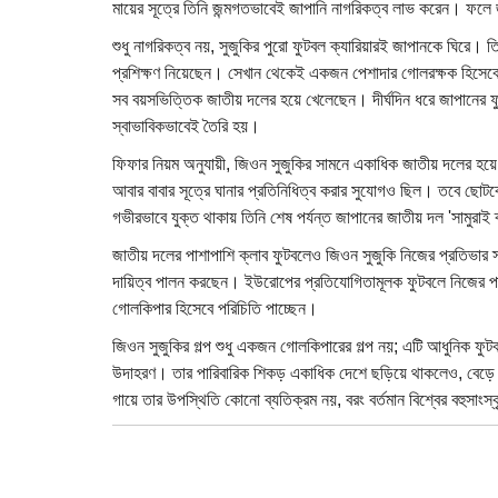
মায়ের সূত্রে তিনি জন্মগতভাবেই জাপানি নাগরিকত্ব লাভ করেন। ফলে জ
শুধু নাগরিকত্ব নয়, সুজুকির পুরো ফুটবল ক্যারিয়ারই জাপানকে ঘিরে।
প্রশিক্ষণ নিয়েছেন। সেখান থেকেই একজন পেশাদার গোলরক্ষক হিসেবে
সব বয়সভিত্তিক জাতীয় দলের হয়ে খেলেছেন। দীর্ঘদিন ধরে জাপানের 
স্বাভাবিকভাবেই তৈরি হয়।
ফিফার নিয়ম অনুযায়ী, জিওন সুজুকির সামনে একাধিক জাতীয় দলের হয়ে খ
আবার বাবার সূত্রে ঘানার প্রতিনিধিত্ব করার সুযোগও ছিল। তবে ছোটবে
গভীরভাবে যুক্ত থাকায় তিনি শেষ পর্যন্ত জাপানের জাতীয় দল 'সামুরাই 
জাতীয় দলের পাশাপাশি ক্লাব ফুটবলেও জিওন সুজুকি নিজের প্রতিভার স্
দায়িত্ব পালন করছেন। ইউরোপের প্রতিযোগিতামূলক ফুটবলে নিজের পারফর
গোলকিপার হিসেবে পরিচিতি পাচ্ছেন।
জিওন সুজুকির গল্প শুধু একজন গোলকিপারের গল্প নয়; এটি আধুনিক ফুটব
উদাহরণ। তার পারিবারিক শিকড় একাধিক দেশে ছড়িয়ে থাকলেও, বেড়ে ওঠ
গায়ে তার উপস্থিতি কোনো ব্যতিক্রম নয়, বরং বর্তমান বিশ্বের বহুসাংস