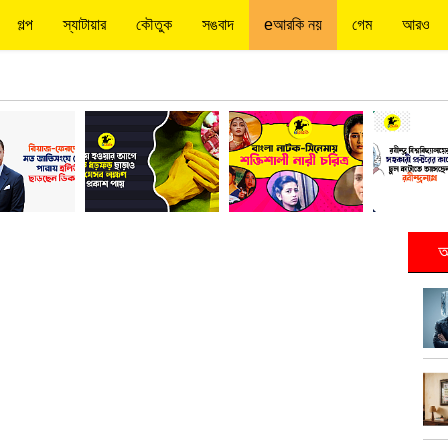
গল্প
স্যাটায়ার
কৌতুক
সঙবাদ
eআরকি নয়
গেম
আরও
আ