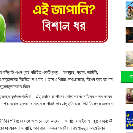
িতি এখন খুবই পরিচিত একটি দৃশ্য। ইংল্যান্ড, ফ্রান্স, জার্মানি,
র
রের সন্তানদের নিয়মিত দেখা যায়। তবে এশিয়ার দেশগুলোতে, বিশেষ করে জাপান
 তুলনামূলকভাবে বিরল।
ী হয়েছেন ফুটবলপ্রেমীরা। এই ম্যাচে জাপানের গোলপোস্টে দায়িত্ব পালন করেন
র্শক অবাক হলেও, বাস্তবে জাপানই তার মাতৃভূমি এবং তিনি নিজেকে একজন
ন পরই তিনি পরিবারের সঙ্গে জাপানে চলে আসেন। জাপানের সাইতামা প্রিফেকচারেই
 তার মা একজন জাপানি, আর বাবা একজন ঘানাইয়ান বংশোদ্ভূত আমেরিকান।