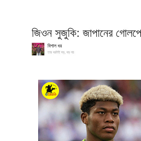
জিওন সুজুকি: জাপানের গোলপ
বিশাল ধর
তার ধরটাই বড়, ধড় নয়