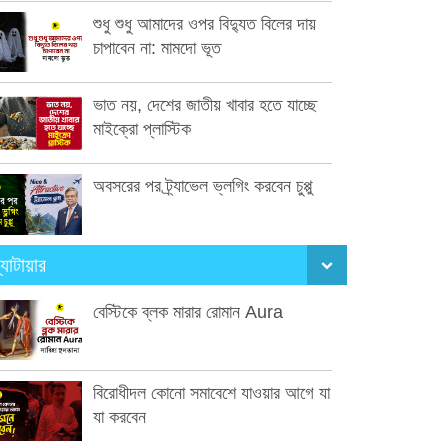
শুধু শুধু আমাদের ওপর বিদ্যুত বিলের দায়
চাপাবেন না: মামদো ভূত
ভাত নয়, দেশের জাতীয় খাবার হতে যাচ্ছে
মাইক্রো প্লাস্টিক
অবসরের পর ট্র্যাভেল ভ্লগিং করবেন চুপ্পু
্যাটায়ার
বেস্টিকে ব্লক মারার রোমান Aura
বিরোধীদল কোনো সমাবেশে যাওয়ার আগে যা
যা করবেন