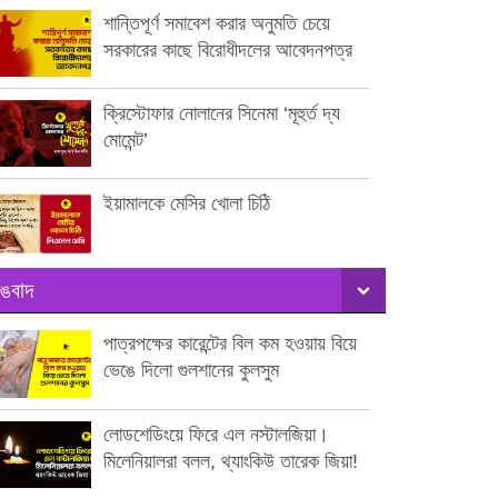
শান্তিপূর্ণ সমাবেশ করার অনুমতি চেয়ে
সরকারের কাছে বিরোধীদলের আবেদনপত্র
ক্রিস্টোফার নোলানের সিনেমা ‘মূহুর্ত দ্য
মোমেন্ট’
ইয়ামালকে মেসির খোলা চিঠি
ঙবাদ
পাত্রপক্ষের কারেন্টের বিল কম হওয়ায় বিয়ে
ভেঙে দিলো গুলশানের কুলসুম
লোডশেডিংয়ে ফিরে এল নস্টালজিয়া।
মিলেনিয়ালরা বলল, থ্যাংকিউ তারেক জিয়া!