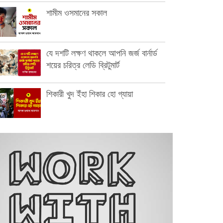
শামীম ওসমানের সকাল
যে দশটি লক্ষণ থাকলে আপনি জর্জ বার্নার্ড
শয়ের চরিত্র লেডি ব্রিটুমার্ট
শিকারী খুদ ইঁহা শিকার হো গ্যায়া