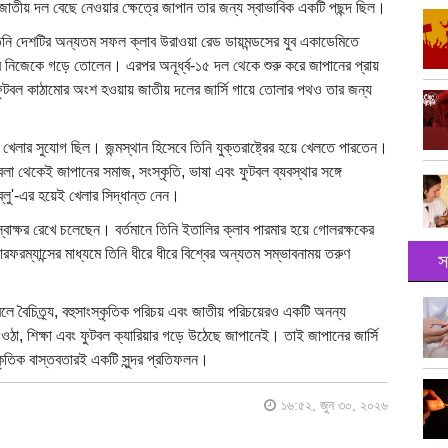
াতীয় দল বেছে নেওয়ার ক্ষেত্রে জাপান তার জন্য স্বাভাবিক একটি পছন্দ ছিল।
 তিনি দেশটির অন্যতম সফল ক্লাব উরাওয়া রেড ডায়মন্ডসের যুব একাডেমিতে
 নিজেকে গড়ে তোলেন। এরপর অনূর্ধ্ব-১৫ দল থেকে শুরু করে জাপানের প্রায়
ফুটবল কাঠামোর অংশ হওয়ায় জাতীয় দলের জার্সি গায়ে তোলার পথও তার জন্য
েলার সুযোগ ছিল। জন্মস্থান হিসেবে তিনি যুক্তরাষ্ট্রের হয়ে খেলতে পারতেন।
লা থেকেই জাপানের সমাজ, সংস্কৃতি, ভাষা এবং ফুটবল ব্যবস্থার সঙ্গে
ব্লু'-এর হয়েই খেলার সিদ্ধান্ত নেন।
বাক্ষর রেখে চলেছেন। বর্তমানে তিনি ইতালির ক্লাব পারমার হয়ে গোলরক্ষকের
ম্যান্সের মাধ্যমে তিনি ধীরে ধীরে বিশ্বের অন্যতম সম্ভাবনাময় তরুণ
স
লে বৈচিত্র্য, বহুসাংস্কৃতিক পরিচয় এবং জাতীয় পরিচয়েরও একটি অনন্য
া, শিক্ষা এবং ফুটবল ক্যারিয়ার গড়ে উঠেছে জাপানেই। তাই জাপানের জার্সি
্কৃতিক বাস্তবতারই একটি সুন্দর প্রতিফলন।
১৬:৫২, জুন ৩০, ২০২৬