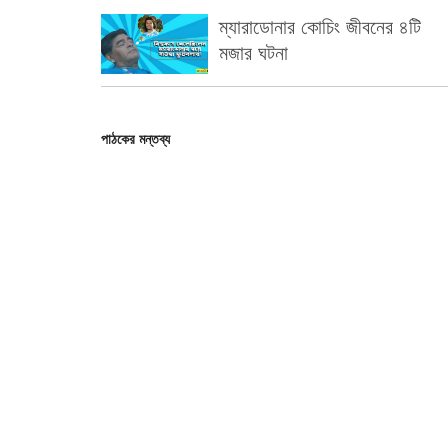
ম্যারাডোনার কোচিং জীবনের ৪টি
মজার ঘটনা
পাঠকের মন্তব্য