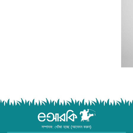
সম্পাদক: খোঁজা হচ্ছে (আবেদন করুন)