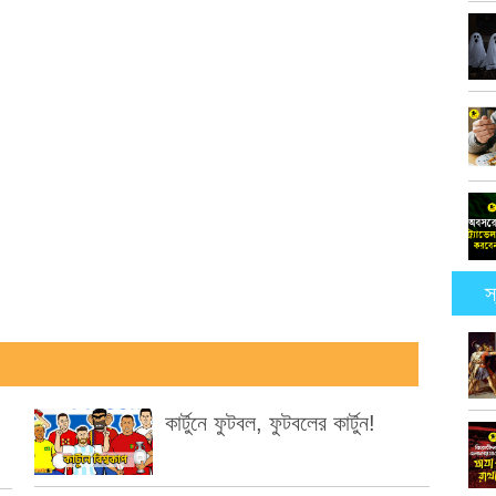
স
কার্টুনে ফুটবল, ফুটবলের কার্টুন!