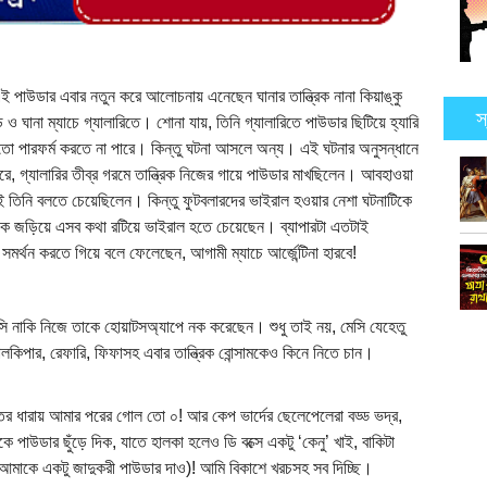
পাউডার এবার নতুন করে আলোচনায় এনেছেন ঘানার তান্ত্রিক নানা কিয়াঙ্কু
স
্ড ও ঘানা ম্যাচে গ্যালারিতে। শোনা যায়, তিনি গ্যালারিতে পাউডার ছিটিয়ে হ্যারি
তো পারফর্ম করতে না পারে। কিন্তু ঘটনা আসলে অন্য। এই ঘটনার অনুসন্ধানে
, গ্যালারির তীব্র গরমে তান্ত্রিক নিজের গায়ে পাউডার মাখছিলেন। আবহাওয়া
 তিনি বলতে চেয়েছিলেন। কিন্তু ফুটবলারদের ভাইরাল হওয়ার নেশা ঘটনাটিকে
রিককে জড়িয়ে এসব কথা রটিয়ে ভাইরাল হতে চেয়েছেন। ব্যাপারটা এতটাই
 সমর্থন করতে গিয়ে বলে ফেলেছেন, আগামী ম্যাচে আর্জেন্টিনা হারবে!
েসি নাকি নিজে তাকে হোয়াটসঅ্যাপে নক করেছেন। শুধু তাই নয়, মেসি যেহেতু
কিপার, রেফারি, ফিফাসহ এবার তান্ত্রিক বোন্সামকেও কিনে নিতে চান।
মান্তর ধারায় আমার পরের গোল তো ০! আর কেপ ভার্দের ছেলেপেলেরা বড্ড ভদ্র,
ে পাউডার ছুঁড়ে দিক, যাতে হালকা হলেও ডি বক্সে একটু ‘কেনু’ খাই, বাকিটা
আমাকে একটু জাদুকরী পাউডার দাও)! আমি বিকাশে খরচসহ সব দিচ্ছি।