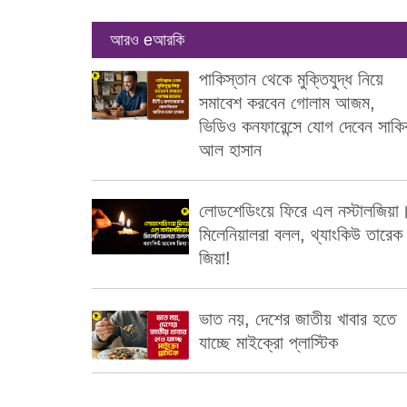
আরও eআরকি
পাকিস্তান থেকে মুক্তিযুদ্ধ নিয়ে
সমাবেশ করবেন গোলাম আজম,
ভিডিও কনফারেন্সে যোগ দেবেন সাকি
আল হাসান
লোডশেডিংয়ে ফিরে এল নস্টালজিয়া
মিলেনিয়ালরা বলল, থ্যাংকিউ তারেক
জিয়া!
ভাত নয়, দেশের জাতীয় খাবার হতে
যাচ্ছে মাইক্রো প্লাস্টিক