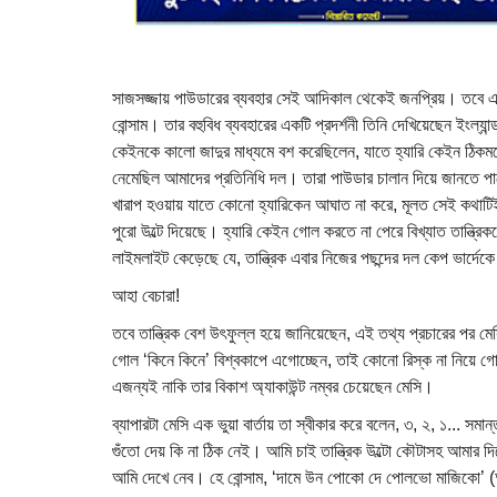
সাজসজ্জায় পাউডারের ব্যবহার সেই আদিকাল থেকেই জনপ্রিয়। তবে এই 
বোন্সাম। তার বহুবিধ ব্যবহারের একটি প্রদর্শনী তিনি দেখিয়েছেন ইংল্যান
কেইনকে কালো জাদুর মাধ্যমে বশ করেছিলেন, যাতে হ্যারি কেইন ঠিকম
নেমেছিল আমাদের প্রতিনিধি দল। তারা পাউডার চালান দিয়ে জানতে পারে
খারাপ হওয়ায় যাতে কোনো হ্যারিকেন আঘাত না করে, মূলত সেই কথাটিই
পুরো উল্টে দিয়েছে। হ্যারি কেইন গোল করতে না পেরে বিখ্যাত তান্ত্
লাইমলাইট কেড়েছে যে, তান্ত্রিক এবার নিজের পছন্দের দল কেপ ভার্দেকে
আহা বেচারা!
তবে তান্ত্রিক বেশ উৎফুল্ল হয়ে জানিয়েছেন, এই তথ্য প্রচারের পর ম
গোল ‘কিনে কিনে’ বিশ্বকাপে এগোচ্ছেন, তাই কোনো রিস্ক না নিয়ে গোল
এজন্যই নাকি তার বিকাশ অ্যাকাউন্ট নম্বর চেয়েছেন মেসি।
ব্যাপারটা মেসি এক ভুয়া বার্তায় তা স্বীকার করে বলেন, ৩, ২, ১... স
গুঁতো দেয় কি না ঠিক নেই। আমি চাই তান্ত্রিক উল্টো কৌটাসহ আমার দিক
আমি দেখে নেব। হে বোন্সাম, ‘দামে উন পোকো দে পোলভো মাজিকো’ (