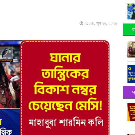
২১:৩৪, জুন ২৯, ২০২৬
র
স