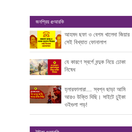
জনপ্রিয় eআরকি
আহমদ ছফা ও বেগম খালেদা জিয়ার
সেই বিখ্যাত ফোনালাপ
যে কারণে স্বর্গে বন্দুক নিয়ে ঢোকা
নিষেধ
হ্লারফালারা… স্বপ্ন ছাড়া আমি
আরও উক্তি দিছি। সাইটে ঢুইকা
ওইগুলা পড়!