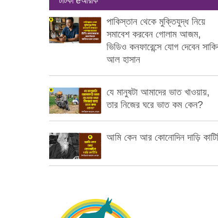
টাটকা eআরকি
পাকিস্তান থেকে মুক্তিযুদ্ধ নিয়ে
সমাবেশ করবেন গোলাম আজম,
ভিডিও কনফারেন্সে যোগ দেবেন সাকি
আল হাসান
যে মানুষটা আমাদের ভাত খাওয়ায়,
তার নিজের ঘরে ভাত কম কেন?
আমি কেন আর কোনোদিন দাড়ি কাটি