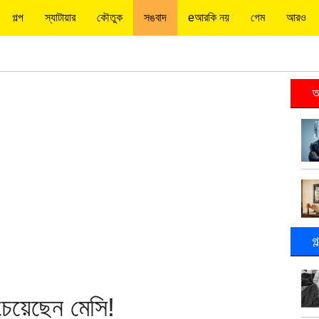
গল্প
স্যাটায়ার
কৌতুক
সঙবাদ
eআরকি নয়
গেম
আরও
আ
গ
 চেয়েছেন মেসি!