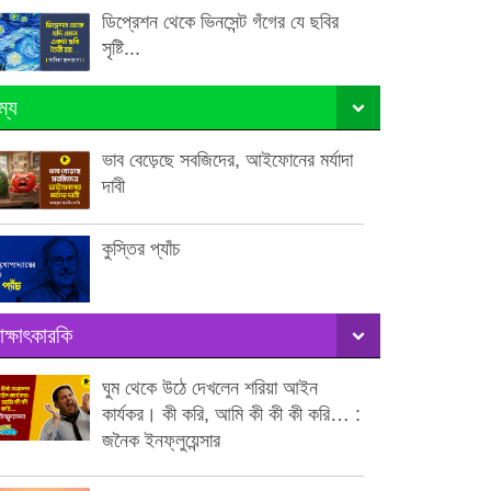
ডিপ্রেশন থেকে ভিনসেন্ট গঁগের যে ছবির
সৃষ্টি...
ম্য
ভাব বেড়েছে সবজিদের, আইফোনের মর্যাদা
দাবী
কুস্তির প্যাঁচ
াক্ষাৎকারকি
ঘুম থেকে উঠে দেখলেন শরিয়া আইন
কার্যকর। কী করি, আমি কী কী কী করি… :
জনৈক ইনফ্লুয়েন্সার