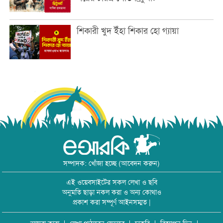
শিকারী খুদ ইঁহা শিকার হো গ্যায়া
সম্পাদক: খোঁজা হচ্ছে (আবেদন করুন)
এই ওয়েবসাইটের সকল লেখা ও ছবি
অনুমতি ছাড়া নকল করা ও অন্য কোথাও
প্রকাশ করা সম্পূর্ণ আইনসম্মত |