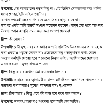
আছে?
উপদেষ্টা:
এটা আমার জন্য নতুন কিছু না। এই জিনিস মোকাবেলা করা পানির
মতো সোজা, ইজি লাইক ওয়াটার।
আপনি প্রথমেই দেবেন খিচ মনে মনে, চেয়ার ছাড়া যাবে না।
তারপর একটা অতি জরুরী সংবাদ সম্মেলন করবেন। মানুষ টের পাবে আপনার
উদ্বেগ। তখন আপনি এমন কড়া কড়া ঘোষণা দেবেন!
ট্রাম্প:
কী ঘোষণা?
উপদেষ্টা:
সেটা মুখ্য নয়। সব কথার আপনি পজিটিভ উত্তর দেবেন তা যা হোক।
কথা একটাও পড়তে দেবেন না। প্রয়োজনে কিছু গতানুগতিক কথা, যেমন
'কঠোর কর্মসূচি দেওয়া হবে '/ কোনো নিস্তার নেই '/ ফ্যাসিবাদের দোসররা
এসব করছে/... মুখস্থ রাখতে পারেন।
ট্রাম্প:
কিন্তু আমার এখানে তো ফ্যাসিবাদ ছিল না।
উপদেষ্টা:
আহারে, কত জ্বালাময়ী ডায়ালগ এই জীবনে আর দিতে পারলেন না।
দায়সারা কথা বলার‌ও সুযোগ আপনার কম। দুঃখজনক।
ট্রাম্প:
ঠিক আছে । কিন্তু এতে কী কাজ হবে বলে মনে করেন?
উপদেষ্টা:
আলবৎ! তারপরও ঝামেলা হলে আমি তো আছিই।