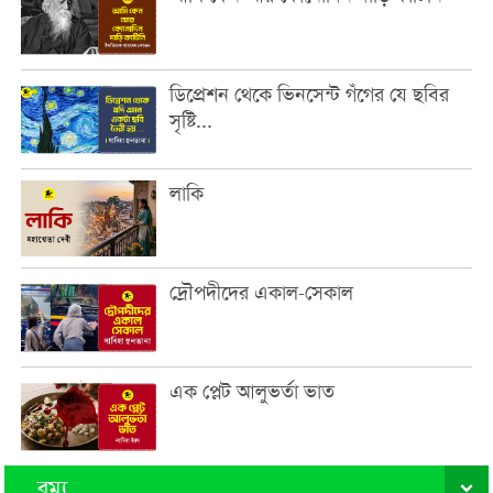
ডিপ্রেশন থেকে ভিনসেন্ট গঁগের যে ছবির
সৃষ্টি...
লাকি
দ্রৌপদীদের একাল-সেকাল
এক প্লেট আলুভর্তা ভাত
রম্য