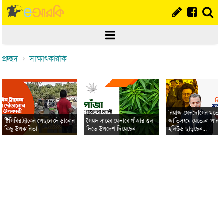
প্রচ্ছদ
সাক্ষাৎকারকি
রিয়াজ-ফেরদৌসের মত
টিসিবির ট্রাকের পেছনে দৌড়ানোর
সৈয়দ সাহেব যেভাবে গাঁজার গুল
জাতিসংঘে যেতে না পার
কিছু উপকারিতা
দিতে উপদেশ দিয়েছেন
হলিউড ছাড়ছেন...