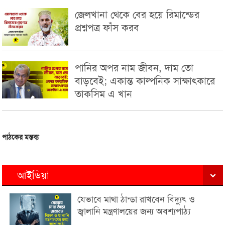
জেলখানা থেকে বের হয়ে রিমান্ডের
প্রশ্নপত্র ফাঁস করব
পানির অপর নাম জীবন, দাম তো
বাড়বেই; একান্ত কাল্পনিক সাক্ষাৎকারে
তাকসিম এ খান
পাঠকের মন্তব্য
আইডিয়া
যেভাবে মাথা ঠান্ডা রাখবেন বিদ্যুৎ ও
জ্বালানি মন্ত্রণালয়ের জন্য অবশ্যপাঠ্য