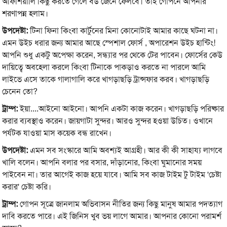
অফিশিয়ালি কিছু করতে গেলে ব‌উ জেনে ফেলবে। তাই গোপনে আপনার
শরণাপন্ন হলাম।
উপদেষ্টা:
টিনা ফিনা কিংবা কার্টুনের মিনা কোনোটাই আমার কাছে ঘটনা না।
এমন উইচ ধরার জন্য আমার আছে স্পেশাল ফোর্স , অপারেশন উইচ হান্টিং!
আপনি শুধু একটু অপেক্ষা করেন, সন্ধ্যার পর থেকে টের পাবেন। ফোর্সের কেউ
দায়িত্বে অবহেলা করলে কিংবা টিনাকে পাকড়াও করতে না পারলে আমি
লাইভে এসে তাকে গালাগালি করে খাগড়াছড়ি ট্রান্সফার করব। খাগড়াছড়ি
চেনেন তো?
ট্রাম্প:
ইয়া....আইনো আইনো। আপনি একটা কাজ করেন। খাগড়াছড়ি পরিষ্কার
করার ব্যবস্থাও করেন। জায়গাটা সুন্দর। আরও সুন্দর হ‌ওয়া উচিত। ওখানে
পর্যটক যাওয়া মাস কয়েক বন্ধ রাখেন।
উপদেষ্টা:
এমন সব সংস্কারে আমি অবশ্যই আগ্রহী। আর কী কী সাহায্য লাগবে
খালি বলেন। আপনি বলার পর বসার, দাঁড়ানোর, কিংবা ঘুমানোর সময়
পাইবেন না। তার আগেই কাজ হ‌য়ে যাবে। আমি সব কাজ টাইম টু টাইম 'চেষ্টা
করার' চেষ্টা করি।
ট্রাম্প:
গোপন সূত্রে জানলাম অভিবাসন নীতির জন্য কিছু মানুষ আমার পদত্যাগ
দাবি করতে পারে। এই জিনিস খুব ভয় লাগে আমার। আপনার কোনো পরামর্শ