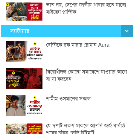
ভাত নয়, দেশের জাতীয় খাবার হতে যাচ্ছে
মাইক্রো প্লাস্টিক
স্যাটায়ার
বেস্টিকে ব্লক মারার রোমান Aura
বিরোধীদল কোনো সমাবেশে যাওয়ার আগে
যা যা করবেন
শামীম ওসমানের সকাল
যে দশটি লক্ষণ থাকলে আপনি জর্জ বার্নার্ড
শয়ের চরিত্র লেডি ব্রিটুমার্ট