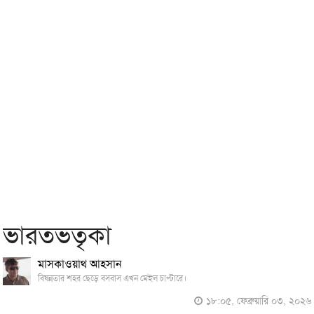
ভারতভতৃকা
মাসকাওয়াথ আহসান
বিষন্নতার শহর ছেড়ে বসবাস এখন মেইল চাপ্টারে।
১৮:০৫, ফেব্রুয়ারি ০৩, ২০২৬