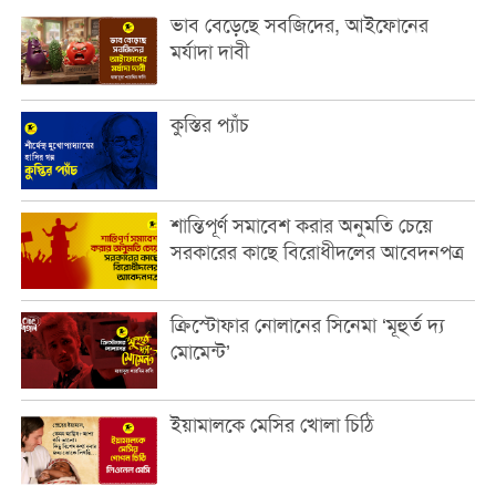
ভাব বেড়েছে সবজিদের, আইফোনের
মর্যাদা দাবী
কুস্তির প্যাঁচ
শান্তিপূর্ণ সমাবেশ করার অনুমতি চেয়ে
সরকারের কাছে বিরোধীদলের আবেদনপত্র
ক্রিস্টোফার নোলানের সিনেমা ‘মূহুর্ত দ্য
মোমেন্ট’
ইয়ামালকে মেসির খোলা চিঠি