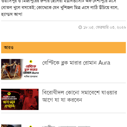
ওয়াসিপুর ও মির্জাপুরের রুপার ছেলেরা ইউনিভার্সিটি অফ নেশাপুরে এসে
বোতল খুলে বসতেই; কোত্থেকে যেন খুশিজল মিত্র এসে লাঠি উঁচিয়ে বলে,
হ্যান্ডস আপ!
১৮:০৫, ফেব্রুয়ারি ০৩, ২০২৬
আরও
বেস্টিকে ব্লক মারার রোমান Aura
বিরোধীদল কোনো সমাবেশে যাওয়ার
আগে যা যা করবেন