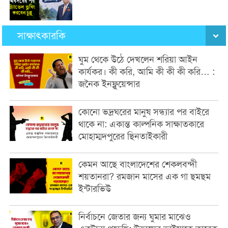
সাক্ষাৎকারকি
ঘুম থেকে উঠে দেখলেন শরিয়া আইন
কার্যকর। কী করি, আমি কী কী কী করি… :
জনৈক ইনফ্লুয়েন্সার
কোনো ভদ্রঘরের মানুষ সন্ধ্যার পর বাইরে
থাকে না: একান্ত কাল্পনিক সাক্ষাতকারে
মোহাম্মদপুরের ছিনতাইকারী
কেমন আছে বাংলাদেশের শেকলবন্দী
শয়তানরা? রমজান মাসের এক গা ছমছম
ইন্টারভিউ
নির্বাচনে জেতার জন্য ঘুমার মাঝেও