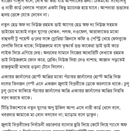
বাজেট গাঙ্গুলি বলে, দেখি কী করা যায় আপনাদের জন্য। ঠিকমতো সংখ্যালঘু
ও নারী কার্ড খেলতে পারলে একটা কিছু ম্যানেজ হয়ে যাবে। আপনারা ভভদের
হৃদয় ভেঙ্গে যেতে দেবেন না।
নতুন হেড অফ দ্য নিউজ রহমত ভাই আগের হেড অফ দ্য নিউজ সহমত
ভাইয়ের মতোই নতুন যুগের খোকন, পলক, নওফেল, আরাফাতের মতো
বাহুবলী টু পয়েন্ট ও'দের সঙ্গে গ্লোরিয়া জিনসে কফি ও পেস্ট্রি খেয়ে ফেসবুকে
সেলফি দিতে থাকে; নিউজরুমে বসে তৃষ্ণার্ত ভভ কাকেরা ভাই ভাই করে
লাইক দিয়ে এগিয়ে দেয়। অন্যদের সামনে নিজের অথোরিটি দেখাতে রহমত
ভাই নিউজরুমে ফোন করে, ব্রেকিং নিউজ দিয়া দেও বাশার, আজান পড়তেই
রাজকুমারী মাথায় ওড়না টেনে দিলেন।
একাত্তর জার্নালের হোস্ট আপ্পির মতো পঁচাত্তর জার্নালের হোস্ট আপ্পি নিজ
দলের তিনজন গেস্ট এনে একজন জুলাই বিপ্লবীকে ডেকে কচলাতে থাকে। ঢুলু
ঢুলু চোখে তাকিয়ে পঁচাত্তর জার্নালের আপ্পি একাত্তর জার্নালের আপ্পির নিয়তি
বরণ করতে থাকে।
টিভি টকশোতে নতুন যুগের অপু উকিল আপা এসে নারী কার্ড খেলে বলে,
খবরদার আমাকে মা-বোন বলবেন না; ম্যাডাম বলে ডাকুন।
জুলাই বিপ্লবীদের নির্বাচনী প্রচারণার ব্যানার ছুরি দিয়ে কেটে দিয়ে গ্যাংস অফ