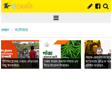
প্রচ্ছদ
স্যাটায়ার
রিয়াজ-ফেরদৌসের মত
টিসিবির ট্রাকের পেছনে দৌড়ানোর
সৈয়দ সাহেব যেভাবে গাঁজার গুল
জাতিসংঘে যেতে না পার
কিছু উপকারিতা
দিতে উপদেশ দিয়েছেন
হলিউড ছাড়ছেন...