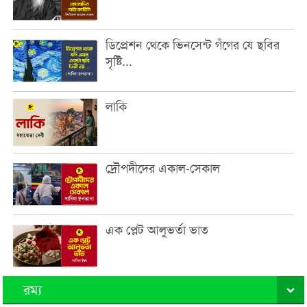
ডিপ্রেশন থেকে ভিনসেন্ট গঁগের যে ছবির
সৃষ্টি...
লাকি
দ্রৌপদীদের একাল-সেকাল
এক প্লেট আলুভর্তা ভাত
রম্য