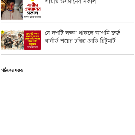
শামীম ওসমানের সকাল
যে দশটি লক্ষণ থাকলে আপনি জর্জ
বার্নার্ড শয়ের চরিত্র লেডি ব্রিটুমার্ট
পাঠকের মন্তব্য