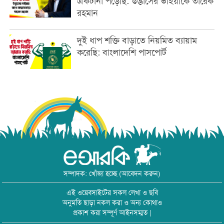
একটানা পড়েছি: উদ্ভাসের ভাইয়াকে তারেক
রহমান
দুই ধাপ শক্তি বাড়াতে নিয়মিত ব্যায়াম
করেছি: বাংলাদেশি পাসপোর্ট
সম্পাদক: খোঁজা হচ্ছে (আবেদন করুন)
এই ওয়েবসাইটের সকল লেখা ও ছবি
অনুমতি ছাড়া নকল করা ও অন্য কোথাও
প্রকাশ করা সম্পূর্ণ আইনসম্মত |