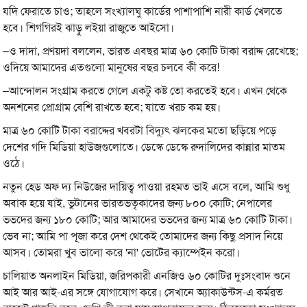
যদি ফেরাতে চাও; তাহলে সংখ্যালঘু কার্ডের পাশাপাশি নারী কার্ড খেলতে
হবে। শিগগিরই ঝাড়ু লইয়া রাজুতে আইসো।
–ও দাদা, প্রণয়দা বললেন, ভারত এবছর মাত্র ৬০ কোটি টাকা বরাদ্দ রেখেছে;
ওদিয়ে আমাদের এতগুলো মানুষের বছর চলবে কী করে!
–আন্দোলন সংগ্রাম করতে গেলে একটু কষ্ট তো করতেই হবে। এখন থেকে
অনশনের প্রোগ্রাম বেশি রাখতে হবে; যাতে খরচ কম হয়।
মাত্র ৬০ কোটি টাকা বরাদ্দের খবরটা বিদ্যুৎ ঝলকের মতো ছড়িয়ে পড়ে
দেশের গদি মিডিয়া হাউজগুলোতে। ডেস্কে ডেস্কে রুদালিদের কান্নার মাতম
ওঠে।
নতুন হেড অফ দ্য নিউজের দায়িত্ব পাওয়া রহমত ভাই এসে বলে, আমি শুধু
অবাক হয়ে যাই, ভুটানের ভারতভতৃকাদের জন্য ৮০০ কোটি; নেপালের
ভভদের জন্য ১৮০ কোটি; আর আমাদের ভভদের জন্য মাত্র ৬০ কোটি টাকা।
ভেব না; আমি পা পূজা করে দেশ থেকেই তোমাদের জন্য কিছু প্রসাদ নিয়ে
আসব। তোমরা খুব ভালো করে 'না' ভোটের ক্যাম্পেইন করো।
চালিয়াত অনলাইন মিডিয়া, জরিপকারী এনজিও ৬০ কোটির দুঃসংবাদ শুনে
আই আর আই-এর সঙ্গে যোগাযোগ করে। সেখানে অ্যাকাউন্টস-এ কর্মরত