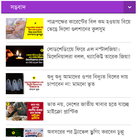
সঙবাদ
পাত্রপক্ষের কারেন্টের বিল কম হওয়ায় বিয়ে
ভেঙে দিলো গুলশানের কুলসুম
লোডশেডিংয়ে ফিরে এল নস্টালজিয়া।
মিলেনিয়ালরা বলল, থ্যাংকিউ তারেক জিয়া!
শুধু শুধু আমাদের ওপর বিদ্যুত বিলের দায়
চাপাবেন না: মামদো ভূত
ভাত নয়, দেশের জাতীয় খাবার হতে যাচ্ছে
মাইক্রো প্লাস্টিক
অবসরের পর ট্র্যাভেল ভ্লগিং করবেন চুপ্পু