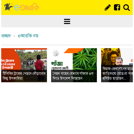
প্রচ্ছদ
eআরকি নয়
রিয়াজ-ফেরদৌসের মত
টিসিবির ট্রাকের পেছনে দৌড়ানোর
সৈয়দ সাহেব যেভাবে গাঁজার গুল
জাতিসংঘে যেতে না পার
কিছু উপকারিতা
দিতে উপদেশ দিয়েছেন
হলিউড ছাড়ছেন...