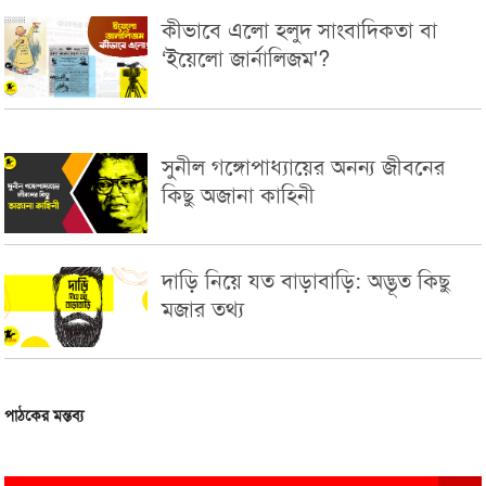
কীভাবে এলো হলুদ সাংবাদিকতা বা
‘ইয়েলো জার্নালিজম'?
সুনীল গঙ্গোপাধ্যায়ের অনন্য জীবনের
কিছু অজানা কাহিনী
দাড়ি নিয়ে যত বাড়াবাড়ি: অদ্ভূত কিছু
মজার তথ্য
পাঠকের মন্তব্য