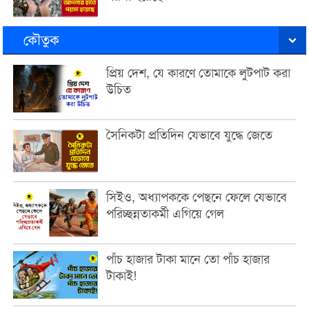
কৌতুক
প্রিয় দেশ, যে কারণে তোমাকে লুটপাট করা
উচিত
সৈনিকটা প্রতিদিন যেভাবে যুদ্ধে জেতে
সিইও, অধ্যাপককে পেছনে ফেলে যেভাবে
পরিচ্ছন্নতাকর্মী এগিয়ে গেল
পাঁচ হাজার টাকা মানে তো পাঁচ হাজার
টাকাই!