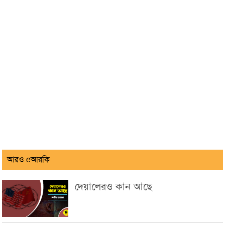
আরও eআরকি
দেয়ালেরও কান আছে