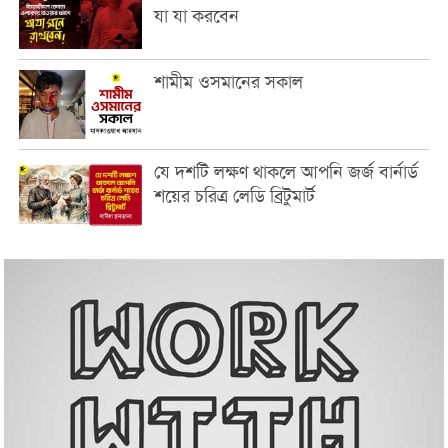
যা যা করবেন
শামীম ওসমানের সকাল
যে দশটি লক্ষণ থাকলে আপনি জর্জ বার্নার্ড
শয়ের চরিত্র লেডি ব্রিটুমার্ট