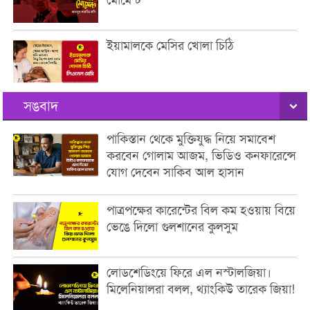
ইয়ামালকে মেসির খোলা চিঠি
সঙবাদ
পাকিস্তান থেকে মুক্তিযুদ্ধ নিয়ে সমাবেশ
করবেন গোলাম আজম, ভিডিও কনফারেন্সে
যোগ দেবেন সাকিব আল হাসান
পাত্রপক্ষের কারেন্টের বিল কম হওয়ায় বিয়ে
ভেঙে দিলো গুলশানের কুলসুম
লোডশেডিংয়ে ফিরে এল নস্টালজিয়া।
মিলেনিয়ালরা বলল, থ্যাংকিউ তারেক জিয়া!