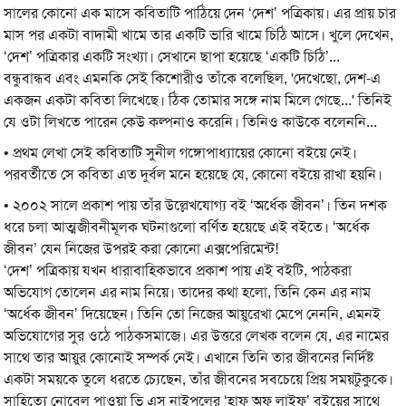
সালের কোনো এক মাসে কবিতাটি পাঠিয়ে দেন ‘দেশ’ পত্রিকায়। এর প্রায় চার
মাস পর একটা বাদামী খামে তার একটি ভারি খামে চিঠি আসে। খুলে দেখেন,
‘দেশ’ পত্রিকার একটি সংখ্যা। সেখানে ছাপা হয়েছে ‘একটি চিঠি’...
বন্ধুবান্ধব এবং এমনকি সেই কিশোরীও তাঁকে বলেছিল, 'দেখেছো, দেশ-এ
একজন একটা কবিতা লিখেছে। ঠিক তোমার সঙ্গে নাম মিলে গেছে...' তিনিই
যে ওটা লিখতে পারেন কেউ কল্পনাও করেনি। তিনিও কাউকে বলেননি...
• প্রথম লেখা সেই কবিতাটি সুনীল গঙ্গোপাধ্যায়ের কোনো বইয়ে নেই।
পরবর্তীতে সে কবিতা এত দুর্বল মনে হয়েছে যে, কোনো বইয়ে রাখা হয়নি।
• ২০০২ সালে প্রকাশ পায় তাঁর উল্লেখযোগ্য বই ‘অর্ধেক জীবন’। তিন দশক
ধরে চলা আত্মজীবনীমূলক ঘটনাগুলো বর্ণিত হয়েছে এই বইতে। ‘অর্ধেক
জীবন’ যেন নিজের উপরই করা কোনো এক্সপেরিমেন্ট!
‘দেশ’ পত্রিকায় যখন ধারাবাহিকভাবে প্রকাশ পায় এই বইটি, পাঠকরা
অভিযোগ তোলেন এর নাম নিয়ে। তাদের কথা হলো, তিনি কেন এর নাম
‘অর্ধেক জীবন’ দিয়েছেন। তিনি তো নিজের আয়ুরেখা মেপে নেননি, এমনই
অভিযোগের সুর ওঠে পাঠকসমাজে। এর উত্তরে লেখক বলেন যে, এর নামের
সাথে তার আয়ুর কোনোই সম্পর্ক নেই। এখানে তিনি তার জীবনের নির্দিষ্ট
একটা সময়কে তুলে ধরতে চ্যেছেন, তাঁর জীবনের সবচেয়ে প্রিয় সময়টুকুকে।
সাহিত্যে নোবেল পাওয়া ভি এস নাইপলের ‘হাফ অফ লাইফ’ বইয়ের সাথে