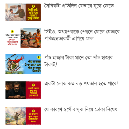
সৈনিকটা প্রতিদিন যেভাবে যুদ্ধে জেতে
সিইও, অধ্যাপককে পেছনে ফেলে যেভাবে
পরিচ্ছন্নতাকর্মী এগিয়ে গেল
পাঁচ হাজার টাকা মানে তো পাঁচ হাজার
টাকাই!
একটা লোক কত বড় শয়তান হতে পারে!
যে কারণে স্বর্গে বন্দুক নিয়ে ঢোকা নিষেধ