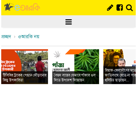
প্রচ্ছদ
eআরকি নয়
রিয়াজ-ফেরদৌসের মত
টিসিবির ট্রাকের পেছনে দৌড়ানোর
সৈয়দ সাহেব যেভাবে গাঁজার গুল
জাতিসংঘে যেতে না পার
কিছু উপকারিতা
দিতে উপদেশ দিয়েছেন
হলিউড ছাড়ছেন...