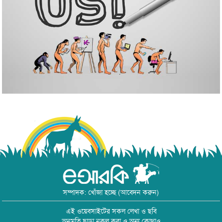
সম্পাদক: খোঁজা হচ্ছে (আবেদন করুন)
এই ওয়েবসাইটের সকল লেখা ও ছবি
অনুমতি ছাড়া নকল করা ও অন্য কোথাও