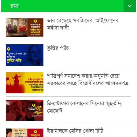
রম্য
ভাব বেড়েছে সবজিদের, আইফোনের
মর্যাদা দাবী
কুস্তির প্যাঁচ
শান্তিপূর্ণ সমাবেশ করার অনুমতি চেয়ে
সরকারের কাছে বিরোধীদলের আবেদনপত্র
ক্রিস্টোফার নোলানের সিনেমা ‘মূহুর্ত দ্য
মোমেন্ট’
ইয়ামালকে মেসির খোলা চিঠি