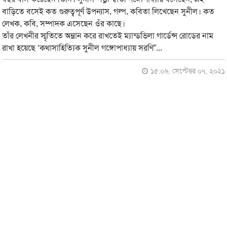
বাড়িতে বসেই কত গুরুত্বপূর্ণ উপন্যাস, গল্প, কবিতা লিখেছেন সুনীল। কত
লেখক, কবি, সম্পাদক এসেছেন ওঁর কাছে।
তাঁর লেখনীর স্মৃতিতে অম্লান করে রাখতেই ম্যান্ডভিলা গার্ডেন্স রোডের নাম
রাখা হয়েছে ‘কথাসাহিত্যিক সুনীল গঙ্গোপাধ্যায় সরণি”...
১৫:০৬, সেপ্টেম্বর ০৭, ২০২১