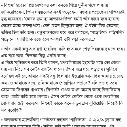
• বিশ্বসাহিত্যের প্রিয় লেখকের কথা বলতে গিয়ে সুনীল গঙ্গোপাধ্যায়
জানিয়েছিলেন, তিনি দস্তয়ভস্কির সবই পড়েছেন। বহুবার পড়েছেন। প্রতিবারই
মুগ্ধ হয়েছেন। ‘নোটস ফ্রম দ্য আন্ডারগ্রাউন্ড’ বইটা তাঁর কাছে মনে হয়েছে
বেদের মতো অবশ্যপাঠ্য। বেদ যেমন হিন্দুদের জন্য, ঐ বইটা ঠিক তেমনই
ভক্তির ছিল তাঁর জন্য। বন্ধুবান্ধবদের ধরে ধরে বলতেন, 'পড়েছিস? পড়িসনি?
পড়ে নে। সাহিত্যিক হতে হলে অবশ্যই ওটা পড়া দরকার...'
• তাঁর একটা অদ্ভুত ধারণা হয়েছিল- কবি হতে হলে শেক্সপিয়রকে বুঝতে হবে।
এত নাম-ডাক, নিশ্চয়ই কিছু একটা আছে।
এ নিয়ে স্মৃতিচারণ করে তিনি বলেন, 'শেক্সপিয়রের ইংরেজি পড়ে তো বোঝা
যায় না। নিচে সব নোটস-ফোটস থাকে। ঐসব ধরে ধরে পড়তাম। সুবিধে
হয়েছিল এই যে, আমার একটা বন্ধু ছিল যার ইংরেজি জ্ঞান ছিল আমার চেয়েও
কম। ও আমাকে বলে, তুমি আমাকে শেক্সপিয়র পড়াবে? যদি পড়াও তবে
তোমাকে সিগরেট খাওয়াব। সিগরেট খাওয়া তখন আমার কাছে বিলাসিতার
কাজ। আমি রাজি হয়ে গেলাম। ঐসব নোটস-ফোটস থেকে ওকে শেক্সপিয়র
বোঝাবার চেষ্টা করুতম। নিশ্চয়ই তাকে অনেক ভুলভাল বুঝিয়েছি। নিজেই কি
সব বুঝেছি?'
• কলকাতায় ম্যান্ডভিলা গার্ডেন্সের বহুতল ‘‌পারিজাত’–‌এ এ ২/৯ ফ্ল্যাটে বহু
বছর বাস করেছেন তিনি। সুনীল-পত্নী স্বাতী গঙ্গোপাধ্যায় বলেছেন, এই