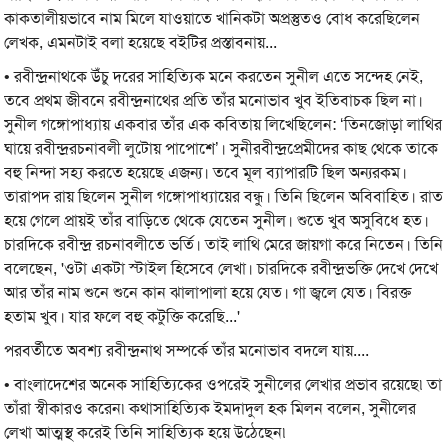
কাকতালীয়ভাবে নাম মিলে যাওয়াতে খানিকটা অপ্রস্তুতও বোধ করেছিলেন
লেখক, এমনটাই বলা হয়েছে বইটির প্রস্তাবনায়...
• রবীন্দ্রনাথকে উঁচু দরের সাহিত্যিক মনে করতেন সুনীল এতে সন্দেহ নেই,
তবে প্রথম জীবনে রবীন্দ্রনাথের প্রতি তাঁর মনোভাব খুব ইতিবাচক ছিল না।
সুনীল গঙ্গোপাধ্যায় একবার তাঁর এক কবিতায় লিখেছিলেন: ‘তিনজোড়া লাথির
ঘায়ে রবীন্দ্ররচনাবলী লুটোয় পাপোশে’। সুনীরবীন্দ্রপ্রেমীদের কাছ থেকে তাকে
বহু নিন্দা সহ্য করতে হয়েছে এজন্য। তবে মূল ব্যাপারটি ছিল অন্যরকম।
তারাপদ রায় ছিলেন সুনীল গঙ্গোপাধ্যায়ের বন্ধু। তিনি ছিলেন অবিবাহিত। রাত
হয়ে গেলে প্রায়ই তাঁর বাড়িতে থেকে যেতেন সুনীল। শুতে খুব অসুবিধে হত।
চারদিকে রবীন্দ্র রচনাবলীতে ভর্তি। তাই লাথি মেরে জায়গা করে নিতেন। তিনি
বলেছেন, 'ওটা একটা স্টাইল হিসেবে লেখা। চারদিকে রবীন্দ্রভক্তি দেখে দেখে
আর তাঁর নাম শুনে শুনে কান ঝালাপালা হয়ে যেত। গা জ্বলে যেত। বিরক্ত
হতাম খুব। যার ফলে বহু কটুক্তি করেছি...'
পরবর্তীতে অবশ্য রবীন্দ্রনাথ সম্পর্কে তাঁর মনোভাব বদলে যায়....
• বাংলাদেশের অনেক সাহিত্যিকের ওপরেই সুনীলের লেখার প্রভাব রয়েছে৷ তা
তাঁরা স্বীকারও করেন৷ কথাসাহিত্যিক ইমদাদুল হক মিলন বলেন, সুনীলের
লেখা আত্মস্থ করেই তিনি সাহিত্যিক হয়ে উঠেছেন৷