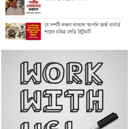
যে দশটি লক্ষণ থাকলে আপনি জর্জ বার্নার্ড
শয়ের চরিত্র লেডি ব্রিটুমার্ট