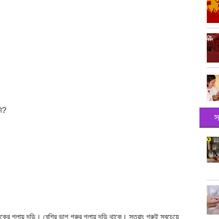
কী?
স
াকের গলায় দড়ি। বেশির ভাগ গরুর গলায় দড়ি থাকে। সুতরাং গরুই সবচেয়ে