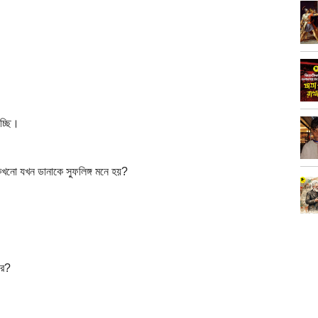
াচ্ছি।
ো কখনো যখন ডানাকে স্ফুলিঙ্গ মনে হয়?
রে?