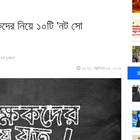
ষকদের নিয়ে ১০টি 'নট সো
বলা মুশকিল!
১৬:৪১, অক্টোবর ০৫, ২০১৯
গ