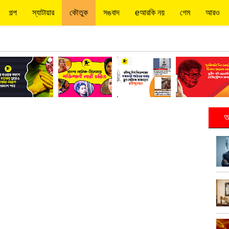
গল্প
স্যাটায়ার
কৌতুক
সঙবাদ
eআরকি নয়
গেম
আরও
আ