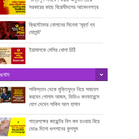
সরকারের কাছে বিরোধীদলের আবেদনপত্র
ক্রিস্টোফার নোলানের সিনেমা ‘মূহুর্ত দ্য
মোমেন্ট’
ইয়ামালকে মেসির খোলা চিঠি
ঙবাদ
পাকিস্তান থেকে মুক্তিযুদ্ধ নিয়ে সমাবেশ
করবেন গোলাম আজম, ভিডিও কনফারেন্সে
যোগ দেবেন সাকিব আল হাসান
পাত্রপক্ষের কারেন্টের বিল কম হওয়ায় বিয়ে
ভেঙে দিলো গুলশানের কুলসুম