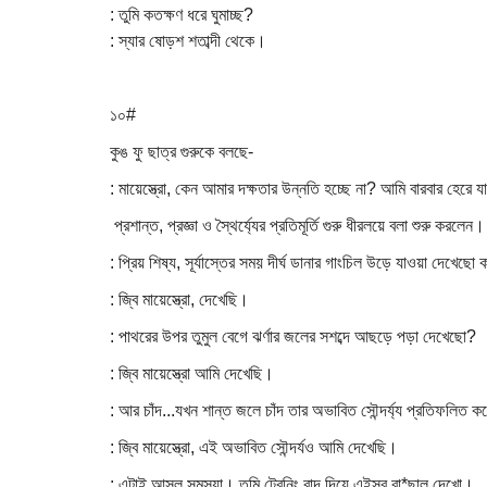
: তুমি কতক্ষণ ধরে ঘুমাচ্ছ?
: স্যার ষোড়শ শতাব্দী থেকে।
১০#
কুঙ ফু ছাত্র গুরুকে বলছে-
: মায়েস্ত্রো, কেন আমার দক্ষতার উন্নতি হচ্ছে না? আমি বারবার হেরে য
প্রশান্ত, প্রজ্ঞা ও স্থৈর্য্যের প্রতিমূর্তি গুরু ধীরলয়ে বলা শুরু করলেন।
: প্রিয় শিষ্য, সূর্যাস্তের সময় দীর্ঘ ডানার গাংচিল উড়ে যাওয়া দেখেছ
: জ্বি মায়েস্ত্রো, দেখেছি।
: পাথরের উপর তুমুল বেগে ঝর্ণার জলের সশব্দে আছড়ে পড়া দেখেছো?
: জ্বি মায়েস্ত্রো আমি দেখেছি।
: আর চাঁদ...যখন শান্ত জলে চাঁদ তার অভাবিত সৌন্দর্য্য প্রতিফলিত ক
: জ্বি মায়েস্ত্রো, এই অভাবিত সৌন্দর্যও আমি দেখেছি।
: এটাই আসল সমস্যা। তুমি ট্রেনিং বাদ দিয়ে এইসব বা*ছাল দেখো।