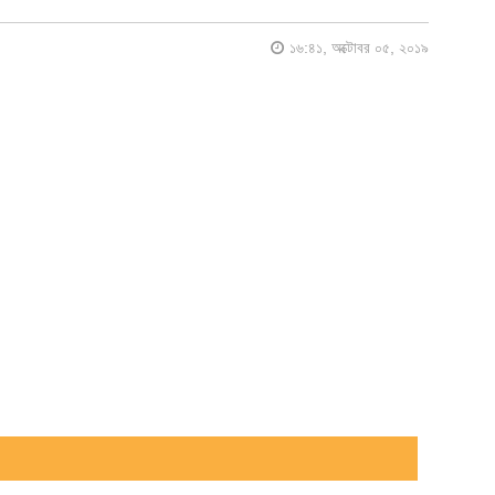
১৬:৪১, অক্টোবর ০৫, ২০১৯