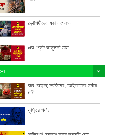
দ্রৌপদীদের একাল-সেকাল
এক প্লেট আলুভর্তা ভাত
ম্য
ভাব বেড়েছে সবজিদের, আইফোনের মর্যাদা
দাবী
কুস্তির প্যাঁচ
শান্তিপূর্ণ সমাবেশ করার অনুমতি চেয়ে