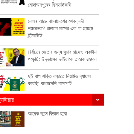
মোহাম্মদপুরের ছিনতাইকারী
কেমন আছে বাংলাদেশের শেকলবন্দী
শয়তানরা? রমজান মাসের এক গা ছমছম
ইন্টারভিউ
নির্বাচনে জেতার জন্য ঘুমার মাঝেও একটানা
পড়েছি: উদ্ভাসের ভাইয়াকে তারেক রহমান
দুই ধাপ শক্তি বাড়াতে নিয়মিত ব্যায়াম
করেছি: বাংলাদেশি পাসপোর্ট
্যাটায়ার
আরেক জন্মে বিড়াল হবো