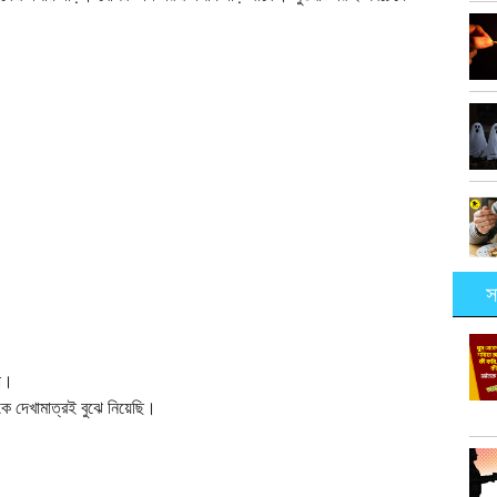
।
স
না।
 দেখামাত্রই বুঝে নিয়েছি।