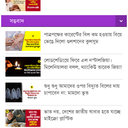
সঙবাদ
পাত্রপক্ষের কারেন্টের বিল কম হওয়ায় বিয়ে
ভেঙে দিলো গুলশানের কুলসুম
লোডশেডিংয়ে ফিরে এল নস্টালজিয়া।
মিলেনিয়ালরা বলল, থ্যাংকিউ তারেক জিয়া!
শুধু শুধু আমাদের ওপর বিদ্যুত বিলের দায়
চাপাবেন না: মামদো ভূত
ভাত নয়, দেশের জাতীয় খাবার হতে যাচ্ছে
মাইক্রো প্লাস্টিক