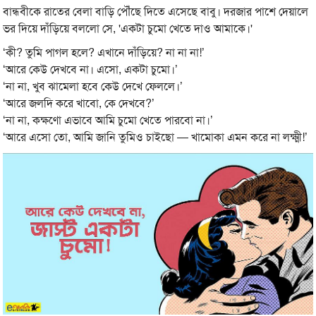
বান্ধবীকে রাতের বেলা বাড়ি পৌঁছে দিতে এসেছে বাবু। দরজার পাশে দেয়ালে
ভর দিয়ে দাঁড়িয়ে বললো সে, 'একটা চুমো খেতে দাও আমাকে।'
‘কী? তুমি পাগল হলে? এখানে দাঁড়িয়ে? না না না!’
‘আরে কেউ দেখবে না। এসো, একটা চুমো।’
‘না না, খুব ঝামেলা হবে কেউ দেখে ফেললে।’
‘আরে জলদি করে খাবো, কে দেখবে?’
‘না না, কক্ষণো এভাবে আমি চুমো খেতে পারবো না।’
‘আরে এসো তো, আমি জানি তুমিও চাইছো — খামোকা এমন করে না লক্ষ্মী!’