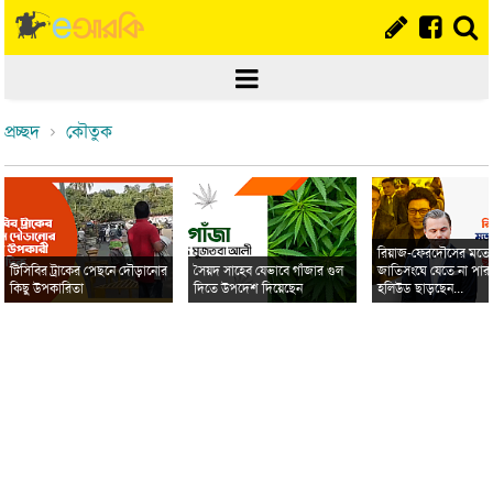
প্রচ্ছদ
কৌতুক
রিয়াজ-ফেরদৌসের মত
টিসিবির ট্রাকের পেছনে দৌড়ানোর
সৈয়দ সাহেব যেভাবে গাঁজার গুল
জাতিসংঘে যেতে না পার
কিছু উপকারিতা
দিতে উপদেশ দিয়েছেন
হলিউড ছাড়ছেন...