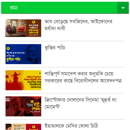
রম্য
ভাব বেড়েছে সবজিদের, আইফোনের
মর্যাদা দাবী
কুস্তির প্যাঁচ
শান্তিপূর্ণ সমাবেশ করার অনুমতি চেয়ে
সরকারের কাছে বিরোধীদলের আবেদনপত্র
ক্রিস্টোফার নোলানের সিনেমা ‘মূহুর্ত দ্য
মোমেন্ট’
ইয়ামালকে মেসির খোলা চিঠি