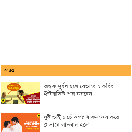
আরও
অংকে দুর্বল হলে যেভাবে চাকরির
ইন্টারভিউ পার করবেন
দুই ভাই চার্চে অপরাধ কনফেস করে
যেভাবে লাভবান হলো