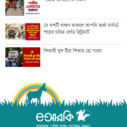
যে দশটি লক্ষণ থাকলে আপনি জর্জ বার্নার্ড
শয়ের চরিত্র লেডি ব্রিটুমার্ট
শিকারী খুদ ইঁহা শিকার হো গ্যায়া
সম্পাদক: খোঁজা হচ্ছে (আবেদন করুন)