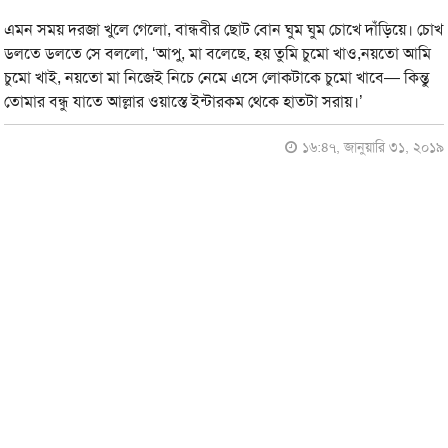
এমন সময় দরজা খুলে গেলো, বান্ধবীর ছোট বোন ঘুম ঘুম চোখে দাঁড়িয়ে। চোখ
ডলতে ডলতে সে বললো, ‘আপু, মা বলেছে, হয় তুমি চুমো খাও,নয়তো আমি
চুমো খাই, নয়তো মা নিজেই নিচে নেমে এসে লোকটাকে চুমো খাবে— কিন্তু
তোমার বন্ধু যাতে আল্লার ওয়াস্তে ইন্টারকম থেকে হাতটা সরায়।’
১৬:৪৭, জানুয়ারি ৩১, ২০১৯