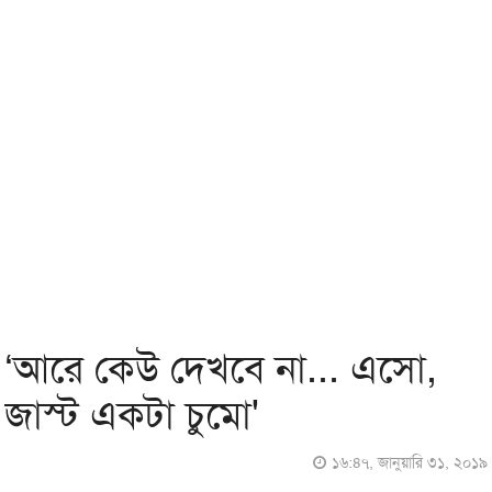
‘আরে কেউ দেখবে না... এসো,
জাস্ট একটা চুমো'
১৬:৪৭, জানুয়ারি ৩১, ২০১৯