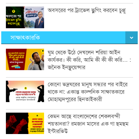
অবসরের পর ট্র্যাভেল ভ্লগিং করবেন চুপ্পু
সাক্ষাৎকারকি
ঘুম থেকে উঠে দেখলেন শরিয়া আইন
কার্যকর। কী করি, আমি কী কী কী করি… :
জনৈক ইনফ্লুয়েন্সার
কোনো ভদ্রঘরের মানুষ সন্ধ্যার পর বাইরে
থাকে না: একান্ত কাল্পনিক সাক্ষাতকারে
মোহাম্মদপুরের ছিনতাইকারী
কেমন আছে বাংলাদেশের শেকলবন্দী
শয়তানরা? রমজান মাসের এক গা ছমছম
ইন্টারভিউ