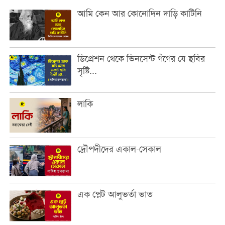
আমি কেন আর কোনোদিন দাড়ি কাটিনি
ডিপ্রেশন থেকে ভিনসেন্ট গঁগের যে ছবির
সৃষ্টি...
লাকি
দ্রৌপদীদের একাল-সেকাল
এক প্লেট আলুভর্তা ভাত