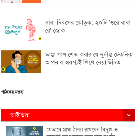
বাবা দিবসের কৌতুক: ২০টি 'ওরে বাবা
রে' জোক
ভাঙা গাল শেভ করার যে দুর্দান্ত টেকনিক
আপনার অবশ্যই শিখে নেয়া উচিত
পাঠকের মন্তব্য
আইডিয়া
যেভাবে মাথা ঠান্ডা রাখবেন বিদ্যুৎ ও