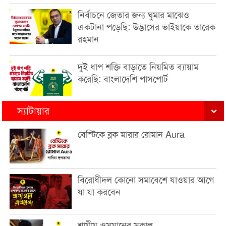
নির্বাচনে জেতার জন্য ঘুমার মাঝেও
একটানা পড়েছি: উদ্ভাসের ভাইয়াকে তারেক
রহমান
দুই ধাপ শক্তি বাড়াতে নিয়মিত ব্যায়াম
করেছি: বাংলাদেশি পাসপোর্ট
স্যাটায়ার
বেস্টিকে ব্লক মারার রোমান Aura
বিরোধীদল কোনো সমাবেশে যাওয়ার আগে
যা যা করবেন
শামীম ওসমানের সকাল