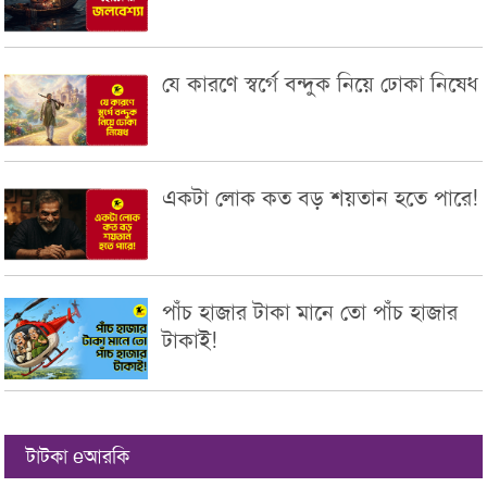
যে কারণে স্বর্গে বন্দুক নিয়ে ঢোকা নিষেধ
একটা লোক কত বড় শয়তান হতে পারে!
পাঁচ হাজার টাকা মানে তো পাঁচ হাজার
টাকাই!
টাটকা eআরকি