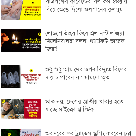
পাত্রপক্ষের কারেন্টের বিল কম হওয়ায়
বিয়ে ভেঙে দিলো গুলশানের কুলসুম
লোডশেডিংয়ে ফিরে এল নস্টালজিয়া।
মিলেনিয়ালরা বলল, থ্যাংকিউ তারেক
জিয়া!
শুধু শুধু আমাদের ওপর বিদ্যুত বিলের
দায় চাপাবেন না: মামদো ভূত
ভাত নয়, দেশের জাতীয় খাবার হতে
যাচ্ছে মাইক্রো প্লাস্টিক
অবসরের পর ট্র্যাভেল ভ্লগিং করবেন চুপ্পু