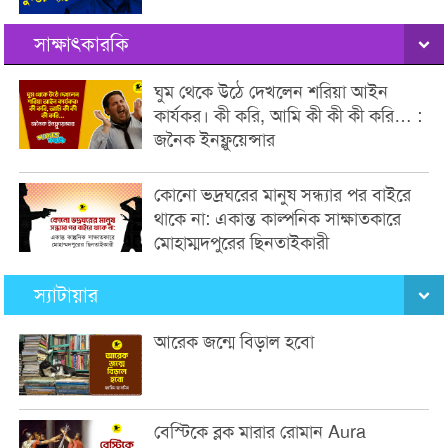
সাক্ষাৎকারকি
ঘুম থেকে উঠে দেখলেন শরিয়া আইন
কার্যকর। কী করি, আমি কী কী কী করি… :
জনৈক ইনফ্লুয়েন্সার
কোনো ভদ্রঘরের মানুষ সন্ধ্যার পর বাইরে
থাকে না: একান্ত কাল্পনিক সাক্ষাতকারে
মোহাম্মদপুরের ছিনতাইকারী
স্যাটায়ার
আরেক জন্মে বিড়াল হবো
বেস্টিকে ব্লক মারার রোমান Aura