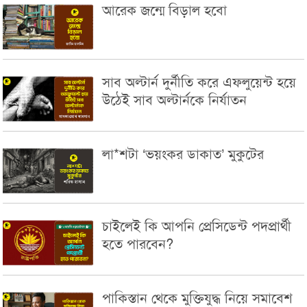
আরেক জন্মে বিড়াল হবো
সাব অল্টার্ন দুর্নীতি করে এফলুয়েন্ট হয়ে
উঠেই সাব অল্টার্নকে নির্যাতন
লা*শটা ‘ভয়ংকর ডাকাত’ মুকুটের
চাইলেই কি আপনি প্রেসিডেন্ট পদপ্রার্থী
হতে পারবেন?
পাকিস্তান থেকে মুক্তিযুদ্ধ নিয়ে সমাবেশ