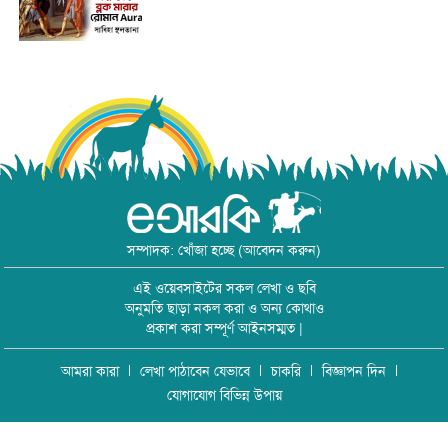
সম্পাদক: খোঁজা হচ্ছে (আবেদন করুন)
এই ওয়েবসাইটের সকল লেখা ও ছবি
অনুমতি ছাড়া নকল করা ও অন্য কোথাও
প্রকাশ করা সম্পূর্ণ আইনসম্মত |
আমরা কারা
লেখা পাঠাবেন যেভাবে
চাকরি
বিজ্ঞাপন দিন
যোগাযোগ বিভিন্ন উপায়