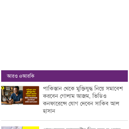
আরও eআরকি
পাকিস্তান থেকে মুক্তিযুদ্ধ নিয়ে সমাবেশ
করবেন গোলাম আজম, ভিডিও
কনফারেন্সে যোগ দেবেন সাকিব আল
হাসান