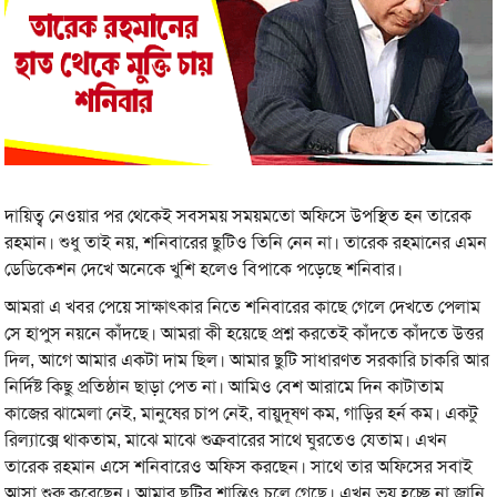
দায়িত্ব নেওয়ার পর থেকেই সবসময় সময়মতো অফিসে উপস্থিত হন তারেক
রহমান। শুধু তাই নয়, শনিবারের ছুটিও তিনি নেন না। তারেক রহমানের এমন
ডেডিকেশন দেখে অনেকে খুশি হলেও বিপাকে পড়েছে শনিবার।
আমরা এ খবর পেয়ে সাক্ষাৎকার নিতে শনিবারের কাছে গেলে দেখতে পেলাম
সে হাপুস নয়নে কাঁদছে। আমরা কী হয়েছে প্রশ্ন করতেই কাঁদতে কাঁদতে উত্তর
দিল, আগে আমার একটা দাম ছিল। আমার ছুটি সাধারণত সরকারি চাকরি আর
নির্দিষ্ট কিছু প্রতিষ্ঠান ছাড়া পেত না। আমিও বেশ আরামে দিন কাটাতাম
কাজের ঝামেলা নেই, মানুষের চাপ নেই, বায়ুদূষণ কম, গাড়ির হর্ন কম। একটু
রিল্যাক্সে থাকতাম, মাঝে মাঝে শুক্রবারের সাথে ঘুরতেও যেতাম। এখন
তারেক রহমান এসে শনিবারেও অফিস করছেন। সাথে তার অফিসের সবাই
আসা শুরু করেছেন। আমার ছুটির শান্তিও চলে গেছে। এখন ভয় হচ্ছে না জানি