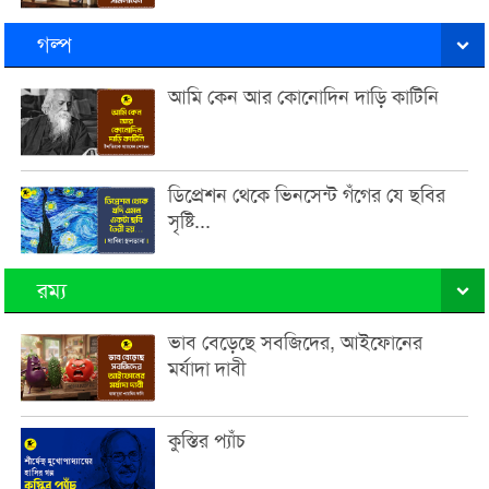
গল্প
আমি কেন আর কোনোদিন দাড়ি কাটিনি
ডিপ্রেশন থেকে ভিনসেন্ট গঁগের যে ছবির
সৃষ্টি...
রম্য
ভাব বেড়েছে সবজিদের, আইফোনের
মর্যাদা দাবী
কুস্তির প্যাঁচ