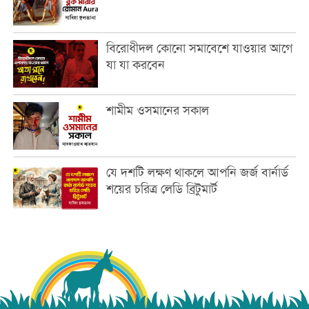
বিরোধীদল কোনো সমাবেশে যাওয়ার আগে
যা যা করবেন
শামীম ওসমানের সকাল
যে দশটি লক্ষণ থাকলে আপনি জর্জ বার্নার্ড
শয়ের চরিত্র লেডি ব্রিটুমার্ট