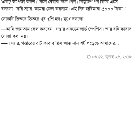
'একটু অপেক্ষা করুন।' বলে বেয়ারা চলে গেল। কিছুক্ষণ পর ফিরে এসে
বললো- 'সরি স্যার, আমরা ফেল করলাম। এই নিন জরিমানা ৫০০০ টাকা।'
লোকটি ভিতরে ভিতরে খুব খুশি হল। মুখে বললো-
—আমি জানতাম ফেল করবেন। গণ্ডার এনডেনজার্ড স্পেশিস। তার বটি কাবাব
সোজা কথা নয়।
—না স্যার, গণ্ডারের বটি কাবাব ছিল আজ নান শর্ট পড়েছে আমাদের...
০৩:৫২, জুলাই ২৬, ২০১৮