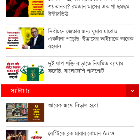
শয়তানরা? রমজান মাসের এক গা ছমছম
ইন্টারভিউ
নির্বাচনে জেতার জন্য ঘুমার মাঝেও
একটানা পড়েছি: উদ্ভাসের ভাইয়াকে তারেক
রহমান
দুই ধাপ শক্তি বাড়াতে নিয়মিত ব্যায়াম
করেছি: বাংলাদেশি পাসপোর্ট
স্যাটায়ার
আরেক জন্মে বিড়াল হবো
বেস্টিকে ব্লক মারার রোমান Aura