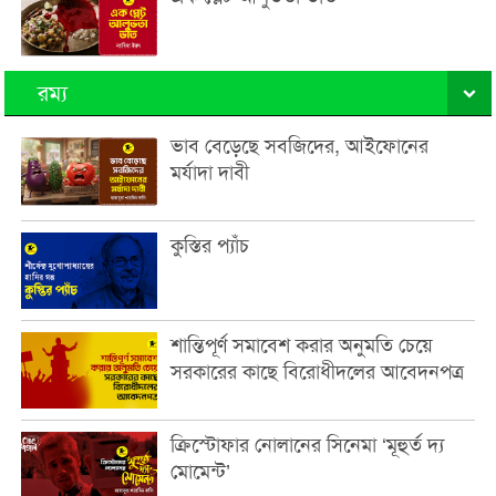
রম্য
ভাব বেড়েছে সবজিদের, আইফোনের
মর্যাদা দাবী
কুস্তির প্যাঁচ
শান্তিপূর্ণ সমাবেশ করার অনুমতি চেয়ে
সরকারের কাছে বিরোধীদলের আবেদনপত্র
ক্রিস্টোফার নোলানের সিনেমা ‘মূহুর্ত দ্য
মোমেন্ট’