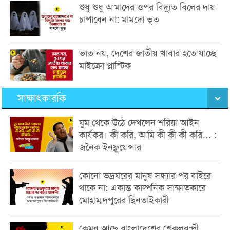
শুধু শুধু আমাদের ওপর বিদ্যুত বিলের দায়
চাপাবেন না: মামদো ভূত
ভাত নয়, দেশের জাতীয় খাবার হতে যাচ্ছে
মাইক্রো প্লাস্টিক
সাক্ষাৎকারকি
ঘুম থেকে উঠে দেখলেন শরিয়া আইন
কার্যকর। কী করি, আমি কী কী কী করি… :
জনৈক ইনফ্লুয়েন্সার
কোনো ভদ্রঘরের মানুষ সন্ধ্যার পর বাইরে
থাকে না: একান্ত কাল্পনিক সাক্ষাতকারে
মোহাম্মদপুরের ছিনতাইকারী
কেমন আছে বাংলাদেশের শেকলবন্দী