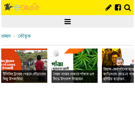
প্রচ্ছদ
কৌতুক
রিয়াজ-ফেরদৌসের মত
টিসিবির ট্রাকের পেছনে দৌড়ানোর
সৈয়দ সাহেব যেভাবে গাঁজার গুল
জাতিসংঘে যেতে না পার
কিছু উপকারিতা
দিতে উপদেশ দিয়েছেন
হলিউড ছাড়ছেন...