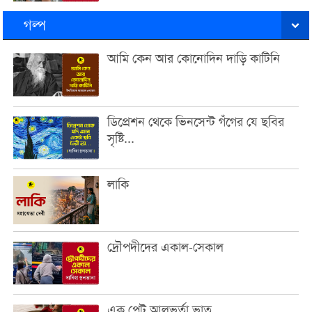
গল্প
আমি কেন আর কোনোদিন দাড়ি কাটিনি
ডিপ্রেশন থেকে ভিনসেন্ট গঁগের যে ছবির
সৃষ্টি...
লাকি
দ্রৌপদীদের একাল-সেকাল
এক প্লেট আলুভর্তা ভাত