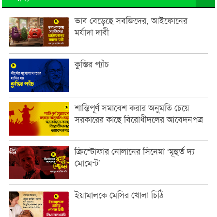
ভাব বেড়েছে সবজিদের, আইফোনের
মর্যাদা দাবী
কুস্তির প্যাঁচ
শান্তিপূর্ণ সমাবেশ করার অনুমতি চেয়ে
সরকারের কাছে বিরোধীদলের আবেদনপত্র
ক্রিস্টোফার নোলানের সিনেমা ‘মূহুর্ত দ্য
মোমেন্ট’
ইয়ামালকে মেসির খোলা চিঠি