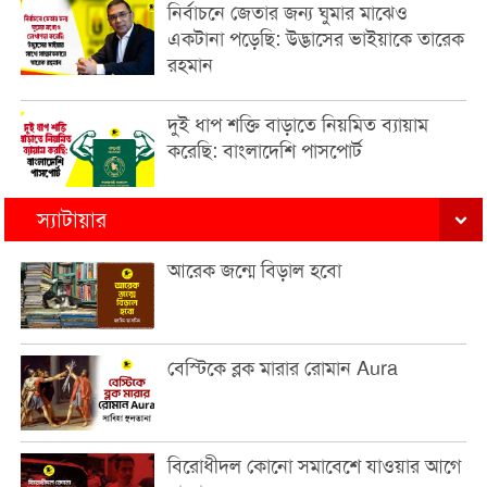
নির্বাচনে জেতার জন্য ঘুমার মাঝেও
একটানা পড়েছি: উদ্ভাসের ভাইয়াকে তারেক
রহমান
দুই ধাপ শক্তি বাড়াতে নিয়মিত ব্যায়াম
করেছি: বাংলাদেশি পাসপোর্ট
স্যাটায়ার
আরেক জন্মে বিড়াল হবো
বেস্টিকে ব্লক মারার রোমান Aura
বিরোধীদল কোনো সমাবেশে যাওয়ার আগে