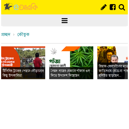
প্রচ্ছদ
কৌতুক
রিয়াজ-ফেরদৌসের মত
টিসিবির ট্রাকের পেছনে দৌড়ানোর
সৈয়দ সাহেব যেভাবে গাঁজার গুল
জাতিসংঘে যেতে না পার
কিছু উপকারিতা
দিতে উপদেশ দিয়েছেন
হলিউড ছাড়ছেন...