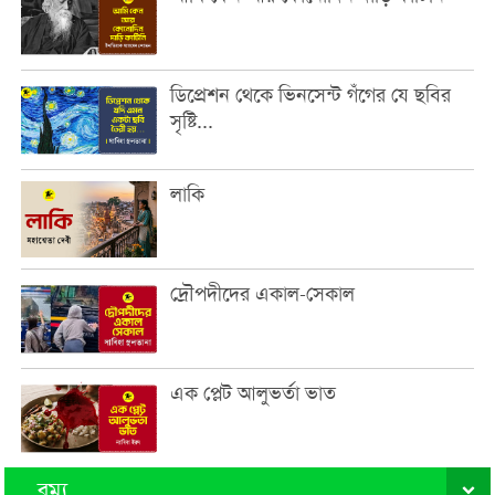
ডিপ্রেশন থেকে ভিনসেন্ট গঁগের যে ছবির
সৃষ্টি...
লাকি
দ্রৌপদীদের একাল-সেকাল
এক প্লেট আলুভর্তা ভাত
রম্য