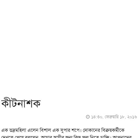
কীটনাশক
১৪:৩০, ফেব্রুয়ারি ১৮, ২০১৬
এক ভদ্রমহিলা এলেন বিশাল এক সুপার শপে। দোকানের বিক্রয়কর্মীকে
দেখতে পেয়ে বললেন, আমার স্বামীর জন্য কিছু ফল নিতে চাচ্ছি। আপনাদের