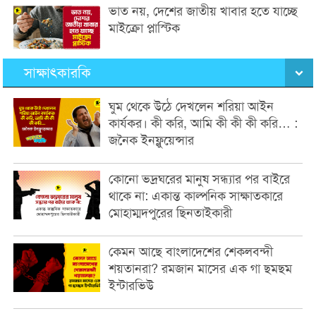
ভাত নয়, দেশের জাতীয় খাবার হতে যাচ্ছে
মাইক্রো প্লাস্টিক
সাক্ষাৎকারকি
ঘুম থেকে উঠে দেখলেন শরিয়া আইন
কার্যকর। কী করি, আমি কী কী কী করি… :
জনৈক ইনফ্লুয়েন্সার
কোনো ভদ্রঘরের মানুষ সন্ধ্যার পর বাইরে
থাকে না: একান্ত কাল্পনিক সাক্ষাতকারে
মোহাম্মদপুরের ছিনতাইকারী
কেমন আছে বাংলাদেশের শেকলবন্দী
শয়তানরা? রমজান মাসের এক গা ছমছম
ইন্টারভিউ