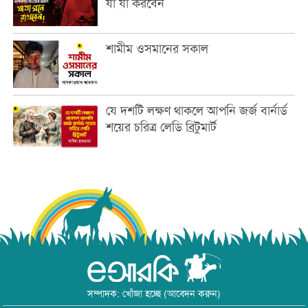
যা যা করবেন
শামীম ওসমানের সকাল
যে দশটি লক্ষণ থাকলে আপনি জর্জ বার্নার্ড
শয়ের চরিত্র লেডি ব্রিটুমার্ট
সম্পাদক: খোঁজা হচ্ছে (আবেদন করুন)