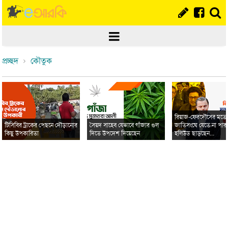
প্রচ্ছদ
কৌতুক
রিয়াজ-ফেরদৌসের মত
টিসিবির ট্রাকের পেছনে দৌড়ানোর
সৈয়দ সাহেব যেভাবে গাঁজার গুল
জাতিসংঘে যেতে না পার
কিছু উপকারিতা
দিতে উপদেশ দিয়েছেন
হলিউড ছাড়ছেন...