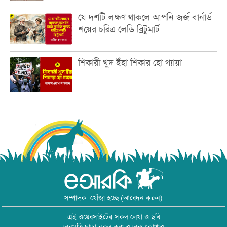
যে দশটি লক্ষণ থাকলে আপনি জর্জ বার্নার্ড
শয়ের চরিত্র লেডি ব্রিটুমার্ট
শিকারী খুদ ইঁহা শিকার হো গ্যায়া
সম্পাদক: খোঁজা হচ্ছে (আবেদন করুন)
এই ওয়েবসাইটের সকল লেখা ও ছবি