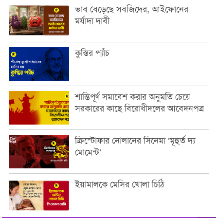
ভাব বেড়েছে সবজিদের, আইফোনের
মর্যাদা দাবী
কুস্তির প্যাঁচ
শান্তিপূর্ণ সমাবেশ করার অনুমতি চেয়ে
সরকারের কাছে বিরোধীদলের আবেদনপত্র
ক্রিস্টোফার নোলানের সিনেমা ‘মূহুর্ত দ্য
মোমেন্ট’
ইয়ামালকে মেসির খোলা চিঠি