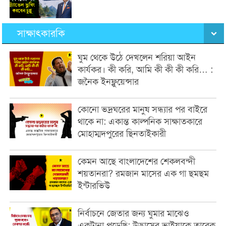
সাক্ষাৎকারকি
ঘুম থেকে উঠে দেখলেন শরিয়া আইন
কার্যকর। কী করি, আমি কী কী কী করি… :
জনৈক ইনফ্লুয়েন্সার
কোনো ভদ্রঘরের মানুষ সন্ধ্যার পর বাইরে
থাকে না: একান্ত কাল্পনিক সাক্ষাতকারে
মোহাম্মদপুরের ছিনতাইকারী
কেমন আছে বাংলাদেশের শেকলবন্দী
শয়তানরা? রমজান মাসের এক গা ছমছম
ইন্টারভিউ
নির্বাচনে জেতার জন্য ঘুমার মাঝেও
একটানা পড়েছি: উদ্ভাসের ভাইয়াকে তারেক