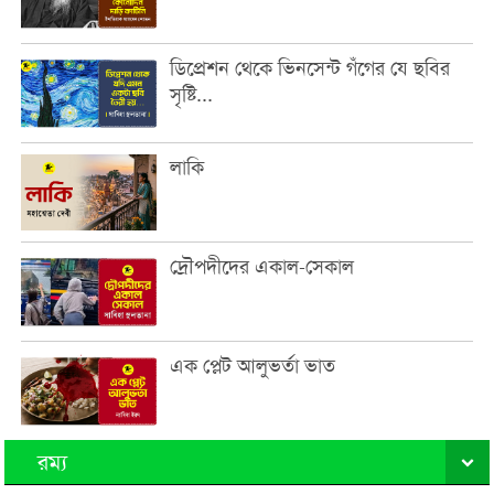
ডিপ্রেশন থেকে ভিনসেন্ট গঁগের যে ছবির
সৃষ্টি...
লাকি
দ্রৌপদীদের একাল-সেকাল
এক প্লেট আলুভর্তা ভাত
রম্য