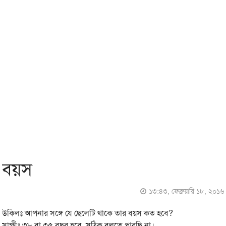
বয়স
১৩:৪৩, ফেব্রুয়ারি ১৮, ২০১৬
উকিলঃ আপনার সঙ্গে যে ছেলেটি থাকে তার বয়স কত হবে?
সাক্ষীঃ ৩৮ বা ৩৫ বছর হবে, সঠিক বলতে পারছি না।