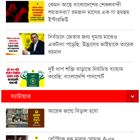
কেমন আছে বাংলাদেশের শেকলবন্দী
শয়তানরা? রমজান মাসের এক গা ছমছম
ইন্টারভিউ
নির্বাচনে জেতার জন্য ঘুমার মাঝেও
একটানা পড়েছি: উদ্ভাসের ভাইয়াকে তারেক
রহমান
দুই ধাপ শক্তি বাড়াতে নিয়মিত ব্যায়াম
করেছি: বাংলাদেশি পাসপোর্ট
স্যাটায়ার
আরেক জন্মে বিড়াল হবো
বেস্টিকে ব্লক মারার রোমান Aura