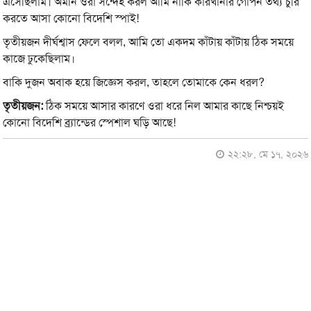
এসেছিলাম। অমনি ওরা সন্দেহ করল আমি নাকি কারখানার গোপন তথ্য চুরি
করতে আসা কোনো বিদেশি স্পাই!
তৃতীয়জন দীর্ঘশ্বাস ফেলে বলল, আমি তো একদম কাঁটায় কাঁটায় ঠিক সময়ে
কাজে ঢুকেছিলাম।
বাকি দুজন অবাক হয়ে জিজ্ঞেস করল, তাহলে তোমাকে কেন ধরল?
তৃতীয়জন:
ঠিক সময়ে আসার কারণে ওরা ধরে নিল আমার কাছে নিশ্চয়ই
কোনো বিদেশি ব্র্যান্ডের স্পেশাল ঘড়ি আছে!
২২:২৮, মে ১৭, ২০২৬