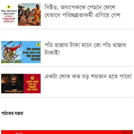
সিইও, অধ্যাপককে পেছনে ফেলে
যেভাবে পরিচ্ছন্নতাকর্মী এগিয়ে গেল
পাঁচ হাজার টাকা মানে তো পাঁচ হাজার
টাকাই!
একটা লোক কত বড় শয়তান হতে পারে!
পাঠকের মন্তব্য