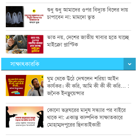
শুধু শুধু আমাদের ওপর বিদ্যুত বিলের দায়
চাপাবেন না: মামদো ভূত
ভাত নয়, দেশের জাতীয় খাবার হতে যাচ্ছে
মাইক্রো প্লাস্টিক
সাক্ষাৎকারকি
ঘুম থেকে উঠে দেখলেন শরিয়া আইন
কার্যকর। কী করি, আমি কী কী কী করি… :
জনৈক ইনফ্লুয়েন্সার
কোনো ভদ্রঘরের মানুষ সন্ধ্যার পর বাইরে
থাকে না: একান্ত কাল্পনিক সাক্ষাতকারে
মোহাম্মদপুরের ছিনতাইকারী