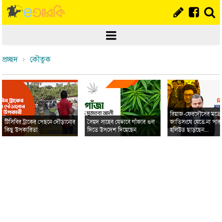
প্রচ্ছদ
কৌতুক
রিয়াজ-ফেরদৌসের মত
টিসিবির ট্রাকের পেছনে দৌড়ানোর
সৈয়দ সাহেব যেভাবে গাঁজার গুল
জাতিসংঘে যেতে না পার
কিছু উপকারিতা
দিতে উপদেশ দিয়েছেন
হলিউড ছাড়ছেন...