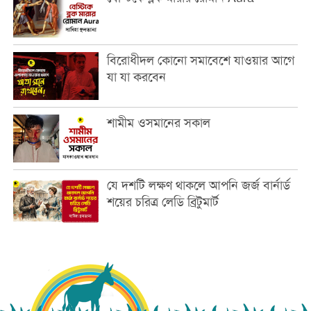
বিরোধীদল কোনো সমাবেশে যাওয়ার আগে
যা যা করবেন
শামীম ওসমানের সকাল
যে দশটি লক্ষণ থাকলে আপনি জর্জ বার্নার্ড
শয়ের চরিত্র লেডি ব্রিটুমার্ট