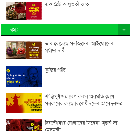
এক প্লেট আলুভর্তা ভাত
রম্য
ভাব বেড়েছে সবজিদের, আইফোনের
মর্যাদা দাবী
কুস্তির প্যাঁচ
শান্তিপূর্ণ সমাবেশ করার অনুমতি চেয়ে
সরকারের কাছে বিরোধীদলের আবেদনপত্র
ক্রিস্টোফার নোলানের সিনেমা ‘মূহুর্ত দ্য
মোমেন্ট’