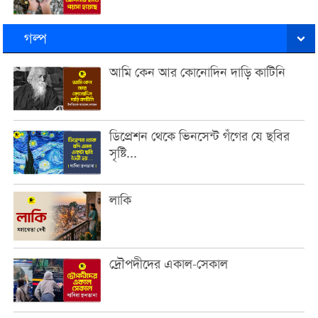
গল্প
আমি কেন আর কোনোদিন দাড়ি কাটিনি
ডিপ্রেশন থেকে ভিনসেন্ট গঁগের যে ছবির
সৃষ্টি...
লাকি
দ্রৌপদীদের একাল-সেকাল