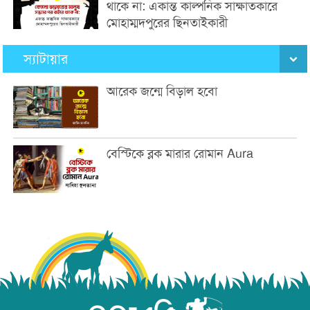
থাকে না: একান্ত কাল্পনিক সাক্ষাতকারে
মোহাম্মদপুরের ছিনতাইকারী
স্যাটায়ার
আরেক জন্মে বিড়াল হবো
বেস্টিকে ব্লক মারার রোমান Aura