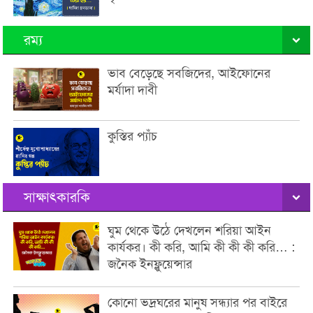
রম্য
ভাব বেড়েছে সবজিদের, আইফোনের
মর্যাদা দাবী
কুস্তির প্যাঁচ
সাক্ষাৎকারকি
ঘুম থেকে উঠে দেখলেন শরিয়া আইন
কার্যকর। কী করি, আমি কী কী কী করি… :
জনৈক ইনফ্লুয়েন্সার
কোনো ভদ্রঘরের মানুষ সন্ধ্যার পর বাইরে