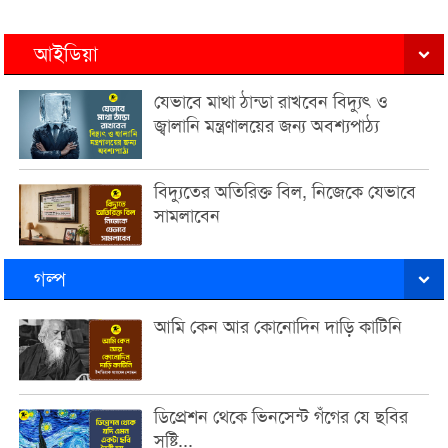
আইডিয়া
যেভাবে মাথা ঠান্ডা রাখবেন বিদ্যুৎ ও
জ্বালানি মন্ত্রণালয়ের জন্য অবশ্যপাঠ্য
বিদ্যুতের অতিরিক্ত বিল, নিজেকে যেভাবে
সামলাবেন
গল্প
আমি কেন আর কোনোদিন দাড়ি কাটিনি
ডিপ্রেশন থেকে ভিনসেন্ট গঁগের যে ছবির
সৃষ্টি...