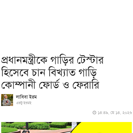
প্রধানমন্ত্রীকে গাড়ির টেস্টার
হিসেবে চান বিখ্যাত গাড়ি
কোম্পানী ফোর্ড ও ফেরারি
লাবিবা ইরম
একটু ইরমই
১৪:৪৯, মে ১৪, ২০২৬