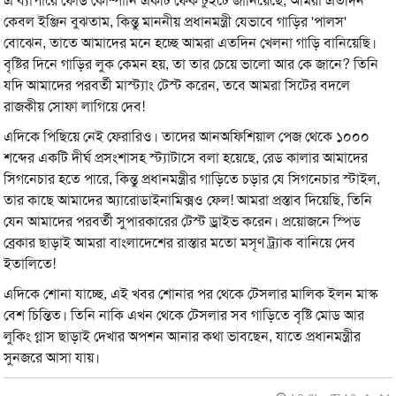
এ ব্যাপারে ফোর্ড কোম্পানি একটি ফেক টুইটে জানিয়েছে, আমরা এতদিন
কেবল ইঞ্জিন বুঝতাম, কিন্তু মাননীয় প্রধানমন্ত্রী যেভাবে গাড়ির 'পালস'
বোঝেন, তাতে আমাদের মনে হচ্ছে আমরা এতদিন খেলনা গাড়ি বানিয়েছি।
বৃষ্টির দিনে গাড়ির লুক কেমন হয়, তা তার চেয়ে ভালো আর কে জানে? তিনি
যদি আমাদের পরবর্তী মাস্ট্যাং টেস্ট করেন, তবে আমরা সিটের বদলে
রাজকীয় সোফা লাগিয়ে দেব!
এদিকে পিছিয়ে নেই ফেরারিও। তাদের আনঅফিশিয়াল পেজ থেকে ১০০০
শব্দের একটি দীর্ঘ প্রসংশাসহ স্ট্যাটাসে বলা হয়েছে, রেড কালার আমাদের
সিগনেচার হতে পারে, কিন্তু প্রধানমন্ত্রীর গাড়িতে চড়ার যে সিগনেচার স্টাইল,
তার কাছে আমাদের অ্যারোডাইনামিক্সও ফেল! আমরা প্রস্তাব দিয়েছি, তিনি
যেন আমাদের পরবর্তী সুপারকারের টেস্ট ড্রাইভ করেন। প্রয়োজনে স্পিড
ব্রেকার ছাড়াই আমরা বাংলাদেশের রাস্তার মতো মসৃণ ট্র্যাক বানিয়ে দেব
ইতালিতে!
এদিকে শোনা যাচ্ছে, এই খবর শোনার পর থেকে টেসলার মালিক ইলন মাস্ক
বেশ চিন্তিত। তিনি নাকি এখন থেকে টেসলার সব গাড়িতে বৃষ্টি মোড আর
লুকিং গ্লাস ছাড়াই দেখার অপশন আনার কথা ভাবছেন, যাতে প্রধানমন্ত্রীর
সুনজরে আসা যায়।