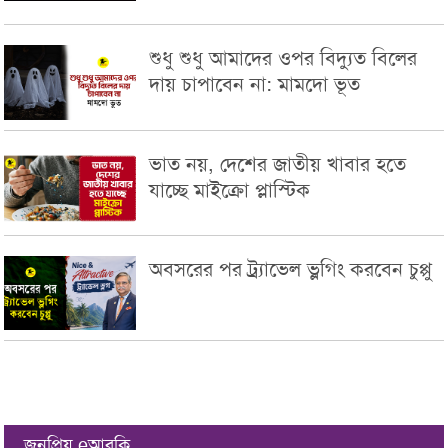
শুধু শুধু আমাদের ওপর বিদ্যুত বিলের
দায় চাপাবেন না: মামদো ভূত
ভাত নয়, দেশের জাতীয় খাবার হতে
যাচ্ছে মাইক্রো প্লাস্টিক
অবসরের পর ট্র্যাভেল ভ্লগিং করবেন চুপ্পু
জনপ্রিয় eআরকি