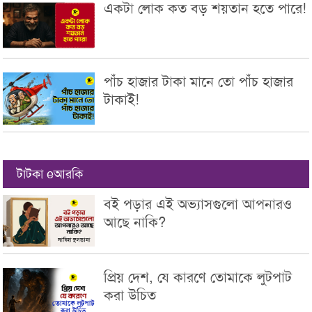
একটা লোক কত বড় শয়তান হতে পারে!
পাঁচ হাজার টাকা মানে তো পাঁচ হাজার
টাকাই!
টাটকা eআরকি
বই পড়ার এই অভ্যাসগুলো আপনারও
আছে নাকি?
প্রিয় দেশ, যে কারণে তোমাকে লুটপাট
করা উচিত