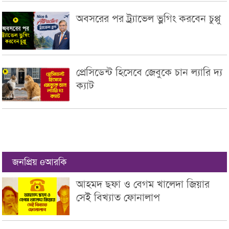
অবসরের পর ট্র্যাভেল ভ্লগিং করবেন চুপ্পু
প্রেসিডেন্ট হিসেবে জেবুকে চান ল্যারি দ্য
ক্যাট
জনপ্রিয় eআরকি
আহমদ ছফা ও বেগম খালেদা জিয়ার
সেই বিখ্যাত ফোনালাপ