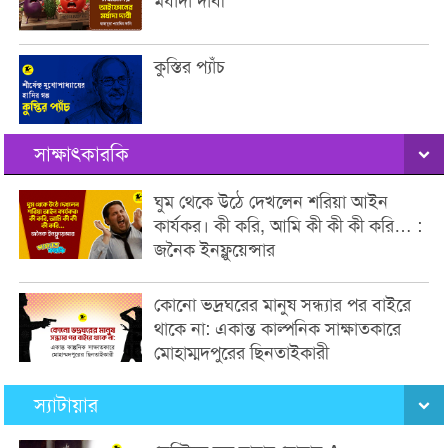
মর্যাদা দাবী
কুস্তির প্যাঁচ
সাক্ষাৎকারকি
ঘুম থেকে উঠে দেখলেন শরিয়া আইন
কার্যকর। কী করি, আমি কী কী কী করি… :
জনৈক ইনফ্লুয়েন্সার
কোনো ভদ্রঘরের মানুষ সন্ধ্যার পর বাইরে
থাকে না: একান্ত কাল্পনিক সাক্ষাতকারে
মোহাম্মদপুরের ছিনতাইকারী
স্যাটায়ার