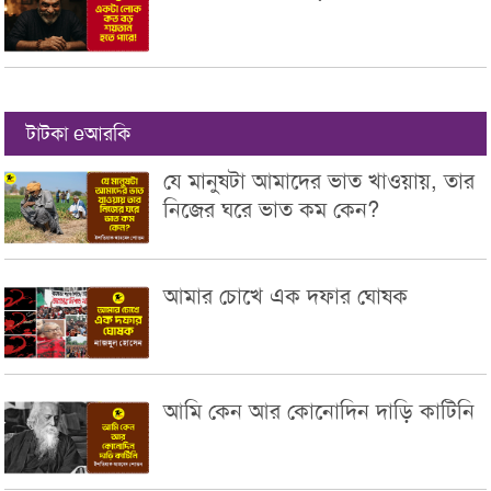
টাটকা eআরকি
যে মানুষটা আমাদের ভাত খাওয়ায়, তার
নিজের ঘরে ভাত কম কেন?
আমার চোখে এক দফার ঘোষক
আমি কেন আর কোনোদিন দাড়ি কাটিনি