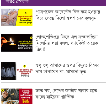
আরও eআরকি
পাত্রপক্ষের কারেন্টের বিল কম হওয়ায়
বিয়ে ভেঙে দিলো গুলশানের কুলসুম
লোডশেডিংয়ে ফিরে এল নস্টালজিয়া।
মিলেনিয়ালরা বলল, থ্যাংকিউ তারেক
জিয়া!
শুধু শুধু আমাদের ওপর বিদ্যুত বিলের
দায় চাপাবেন না: মামদো ভূত
ভাত নয়, দেশের জাতীয় খাবার হতে
যাচ্ছে মাইক্রো প্লাস্টিক