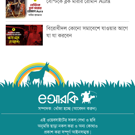
বেস্টিকে ব্লক মারার রোমান Aura
বিরোধীদল কোনো সমাবেশে যাওয়ার আগে
যা যা করবেন
সম্পাদক: খোঁজা হচ্ছে (আবেদন করুন)
এই ওয়েবসাইটের সকল লেখা ও ছবি
অনুমতি ছাড়া নকল করা ও অন্য কোথাও
প্রকাশ করা সম্পূর্ণ আইনসম্মত |