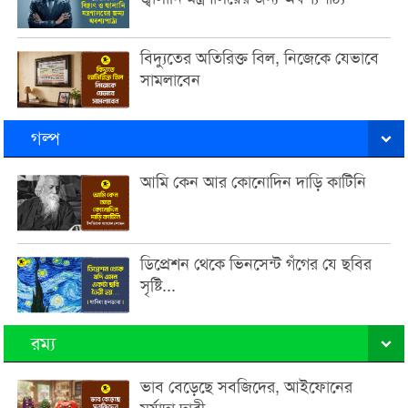
বিদ্যুতের অতিরিক্ত বিল, নিজেকে যেভাবে
সামলাবেন
গল্প
আমি কেন আর কোনোদিন দাড়ি কাটিনি
ডিপ্রেশন থেকে ভিনসেন্ট গঁগের যে ছবির
সৃষ্টি...
রম্য
ভাব বেড়েছে সবজিদের, আইফোনের