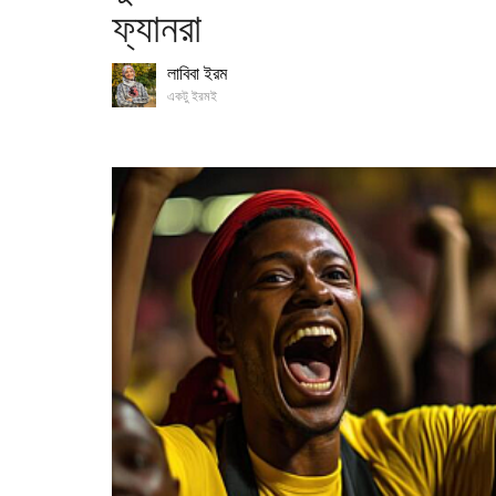
ফ্যানরা
লাবিবা ইরম
একটু ইরমই