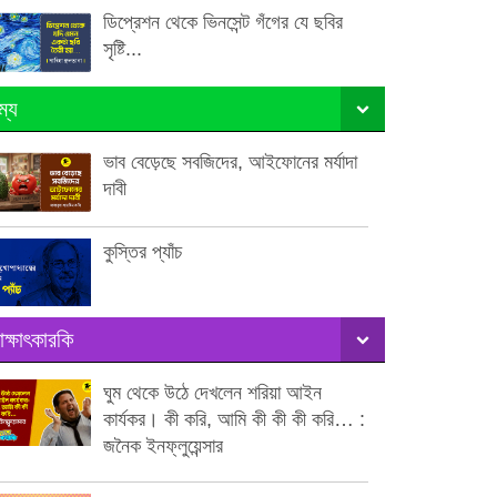
ডিপ্রেশন থেকে ভিনসেন্ট গঁগের যে ছবির
সৃষ্টি...
ম্য
ভাব বেড়েছে সবজিদের, আইফোনের মর্যাদা
দাবী
কুস্তির প্যাঁচ
াক্ষাৎকারকি
ঘুম থেকে উঠে দেখলেন শরিয়া আইন
কার্যকর। কী করি, আমি কী কী কী করি… :
জনৈক ইনফ্লুয়েন্সার