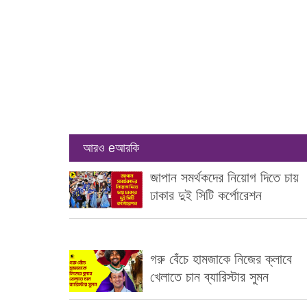
আরও eআরকি
জাপান সমর্থকদের নিয়োগ দিতে চায়
ঢাকার দুই সিটি কর্পোরেশন
গরু বেঁচে হামজাকে নিজের ক্লাবে
খেলাতে চান ব্যারিস্টার সুমন