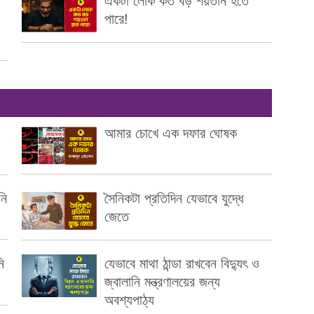
একটা লোক কত বড় শয়তান হতে
পারে!
আমার চোখে এক দফার ঘোষক
নি
সৈনিকটা প্রতিদিন যেভাবে যুদ্ধে
জেতে
ি
যেভাবে মাথা ঠান্ডা রাখবেন বিদ্যুৎ ও
জ্বালানি মন্ত্রণালয়ের জন্য
অবশ্যপাঠ্য