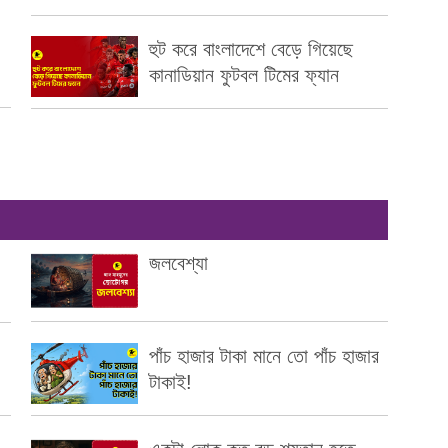
হুট করে বাংলাদেশে বেড়ে গিয়েছে
কানাডিয়ান ফুটবল টিমের ফ্যান
জলবেশ্যা
পাঁচ হাজার টাকা মানে তো পাঁচ হাজার
টাকাই!