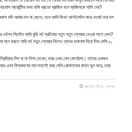
 বুঝি, আপনারাও তা বোঝেন না! এই যে খেলার সব নিয়ম কানুন রিভাইস করে ফেলছি!
ামোস আর্জেন্টিনা বলব নাকি ব্রাভো ব্রাজিল বলে ব্রাজিলকে গালি দেব?
শ্বকাপ যদি আমার দল না জেতে, তবে আমি ফিফা আনইনস্টল করে দেবো! তার দল
এইসব সিস্টেম আমি বুঝি না! প্রতিবার নতুন নতুন প্লেয়ার নেওয়া লাগে কেন?
াম মনে করতে পারি না! নতুন প্লেয়ার নিলেও তাদের ডাকনাম দিয়ে দিক মেসি-১,
 প্রিমিয়ার লিগ বা লা লিগা দেখেন, তারা এখন বেশ কোণঠাসা। তাদের একজন
আর এখন বিশ্বকাপের নাম শুনলেই যারা মেসি-রোনালদোর বানান ভুল করে, তারা
১৬:২৩, মে ১১, ২০২৬