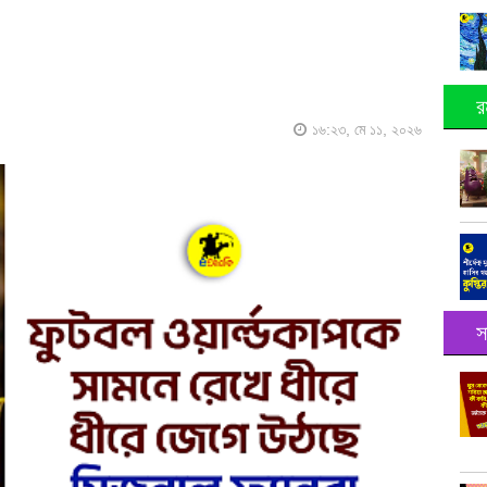
র
১৬:২৩, মে ১১, ২০২৬
স