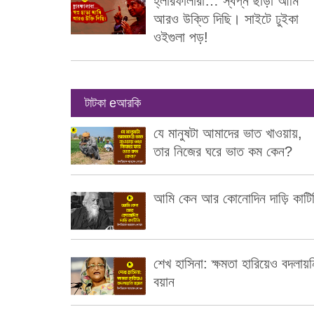
হ্লারফালারা… স্বপ্ন ছাড়া আমি
আরও উক্তি দিছি। সাইটে ঢুইকা
ওইগুলা পড়!
টাটকা eআরকি
যে মানুষটা আমাদের ভাত খাওয়ায়,
তার নিজের ঘরে ভাত কম কেন?
আমি কেন আর কোনোদিন দাড়ি কাটি
শেখ হাসিনা: ক্ষমতা হারিয়েও বদলায়ন
বয়ান