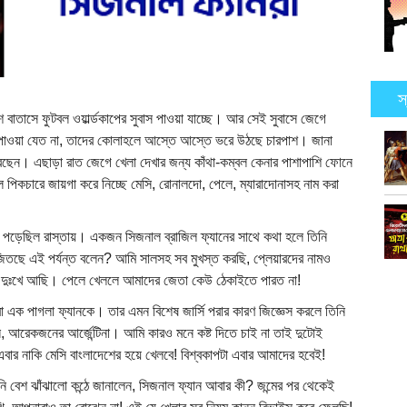
স
াতাসে ফুটবল ওয়ার্ল্ডকাপের সুবাস পাওয়া যাচ্ছে। আর সেই সুবাসে জেগে
পাওয়া যেত না, তাদের কোলাহলে আস্তে আস্তে ভরে উঠছে চারপাশ। জানা
করেছেন। এছাড়া রাত জেগে খেলা দেখার জন্য কাঁথা-কম্বল কেনার পাশাপাশি ফোনে
পিকচারে জায়গা করে নিচ্ছে মেসি, রোনালদো, পেলে, ম্যারাদোনাসহ নাম করা
মে পড়েছিল রাস্তায়। একজন সিজনাল ব্রাজিল ফ্যানের সাথে কথা হলে তিনি
জিতছে এই পর্যন্ত বলেন? আমি সালসহ সব মুখস্ত করছি, প্লেয়ারদের নামও
কটু দুঃখে আছি। পেলে খেললে আমাদের জেতা কেউ ঠেকাইতে পারত না!
 পরা এক পাগলা ফ্যানকে। তার এমন বিশেষ জার্সি পরার কারণ জিজ্ঞেস করলে তিনি
, আরেকজনের আর্জেন্টিনা। আমি কারও মনে কষ্ট দিতে চাই না তাই দুটোই
ার নাকি মেসি বাংলাদেশের হয়ে খেলবে! বিশ্বকাপটা এবার আমাদের হবেই!
 বেশ ঝাঁঝালো কন্ঠে জানালেন, সিজনাল ফ্যান আবার কী? জন্মের পর থেকেই