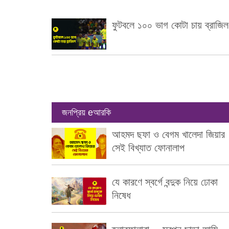
ফুটবলে ১০০ ভাগ কোটা চায় ব্রাজিল
জনপ্রিয় eআরকি
আহমদ ছফা ও বেগম খালেদা জিয়ার
সেই বিখ্যাত ফোনালাপ
যে কারণে স্বর্গে বন্দুক নিয়ে ঢোকা
নিষেধ