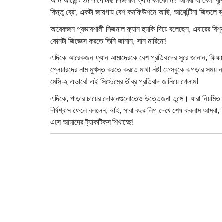
আমি আর্জেন্টাইন সাপোর্টার! সিজনাল ফ্যান বলবেন না! আমরা যা খেলা
কিন্তু ব্রো, একটা জায়গায় বেশ কনফিউশনে আছি, আর্জেন্টিনা জিতলে ভ্য
আরেকজন প্রভাবশালী সিজনাল ফ্যান হুমকি দিয়ে বলেছেন, এবারের বি
কোনটা জিজ্ঞেস করতে তিনি জানান, সান মারিনো!
এদিকে আরেকজন ফ্যান আমাদেরকে বেশ প্রতিবাদের সুরে জানান, ফিফার 
প্লেয়ারদের নাম মুখস্ত করতে করতে মাথা নষ্ট! ফেসবুকে ঝগড়ার সময় ন
মেসি-২ এভাবে! এই সিস্টেমের তীব্র প্রতিবাদ জানিয়ে গেলাম!
এদিকে, পাড়ার চায়ের দোকানগুলোতেও উত্তেজনা তুঙ্গে। যারা নিয়মিত
দীর্ঘশ্বাস ফেলে বললেন, ভাই, সারা বছর লিগ দেখে শেষ করলাম আমরা, 
এসে আমাদের ট্যাকটিকস শিখাচ্ছে!