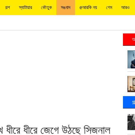
গল্প
স্যাটায়ার
কৌতুক
সঙবাদ
eআরকি নয়
গেম
আরও
আ
গ
েখে ধীরে ধীরে জেগে উঠছে সিজনাল