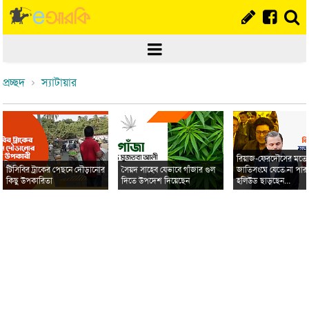
প্রচ্ছদ
স্যাটায়ার
রিয়াজ-ফেরদৌসের মত
টিসিবির ট্রাকের পেছনে দৌড়ানোর
সৈয়দ সাহেব যেভাবে গাঁজার গুল
জাতিসংঘে যেতে না পার
কিছু উপকারিতা
দিতে উপদেশ দিয়েছেন
হলিউড ছাড়ছেন...