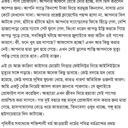
একই। লাল প্রোফাইল। আপনার অফিসে যেতে দেরি হচ্ছে, বাস মিস করলেন
অল্পের জন্য। আপনি সাড়ে তিনশো টাকা দিয়ে তরমুজ কিনলেন, বাসায় এনে
কেটে দেখলেন সাদা। আপনার প্রজেক্ট ক্লায়েন্টের পছন্দ হলো না, আপনার বিল
আটকে গেল, হাঁটতে হাঁটতে হঠাৎ আপনার স্যান্ডেলের ফিতে ছিঁড়ে গেল, বেশি
ভাজাপোড়া খেয়ে গ্যাসে পেট ফুলে গেল, কিংবা ধরেন কাপড় ইস্ত্রি করতে গিয়ে
কাপড় পুড়ে গেছে, সবকিছুই ঘটছে আপনার জুলাইতে করা কঠিন ওই পাপের
কারণে। কী, শুনে খুব ভয় লাগছে? আফসোস হচ্ছে? এখন আর কিছু করার
নেই। আপনার দ্বারা ভুল হয়ে গেছে। এখন সেই ভুলের শাস্তি আপনাকে মৃত্যু
পর্যন্ত পেয়ে যেতে হবে। এটাই বাস্তব।
এই যে আজ কারিনা কাইসার মেয়েটা লিভার ফেইলিউর নিয়ে আইসিইউতে
মৃত্যুর সঙ্গে লড়ছে। অনেকে অনেক কিছু ভাবছে। কেউ বলছে মদ খেয়ে
হয়েছে, কেউ বলছে দূষিত ফুচকা খেয়ে, কারও ধারণা অতিরিক্ত ওজনই কারণ।
আমি একটু খোঁজ নিয়েই আসল কারণ জানতে পারলাম। সে জুলাইতে
প্রোফাইল লাল করেছিল। আহারে! এখন জীবন দিয়ে হয়তো সেই পাপের
প্রায়শ্চিত্ত করা লাগবে। গত দুই বছরে বহু মানুষ প্রোফাইল লাল করার জন্য মারা
গেছে, হাসপাতালের বেডে শুয়ে কাতরাচ্ছে, তিনবেলা ওষুধ খাচ্ছে, পঙ্গু হয়ে
হুইলচেয়ারে দিন কাটাচ্ছে।
পৃথিবীর সবথেকে শক্তিশালী ধর্ম আওয়ামী ধর্মের পবিত্র ধর্মগ্রন্থের প্রথম