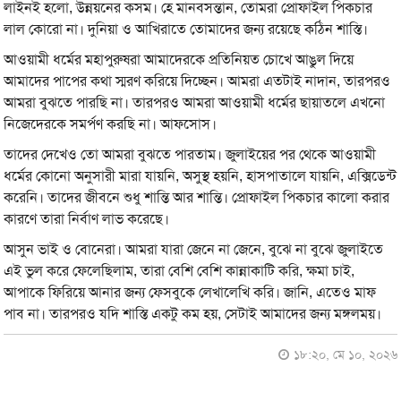
লাইনই হলো, উন্নয়নের কসম। হে মানবসন্তান, তোমরা প্রোফাইল পিকচার
লাল কোরো না। দুনিয়া ও আখিরাতে তোমাদের জন্য রয়েছে কঠিন শাস্তি।
আওয়ামী ধর্মের মহাপুরুষরা আমাদেরকে প্রতিনিয়ত চোখে আঙুল দিয়ে
আমাদের পাপের কথা স্মরণ করিয়ে দিচ্ছেন। আমরা এতটাই নাদান, তারপরও
আমরা বুঝতে পারছি না। তারপরও আমরা আওয়ামী ধর্মের ছায়াতলে এখনো
নিজেদেরকে সমর্পণ করছি না। আফসোস।
তাদের দেখেও তো আমরা বুঝতে পারতাম। জুলাইয়ের পর থেকে আওয়ামী
ধর্মের কোনো অনুসারী মারা যায়নি, অসুস্থ হয়নি, হাসপাতালে যায়নি, এক্সিডেন্ট
করেনি। তাদের জীবনে শুধু শান্তি আর শান্তি। প্রোফাইল পিকচার কালো করার
কারণে তারা নির্বাণ লাভ করেছে।
আসুন ভাই ও বোনেরা। আমরা যারা জেনে না জেনে, বুঝে না বুঝে জুলাইতে
এই ভুল করে ফেলেছিলাম, তারা বেশি বেশি কান্নাকাটি করি, ক্ষমা চাই,
আপাকে ফিরিয়ে আনার জন্য ফেসবুকে লেখালেখি করি। জানি, এতেও মাফ
পাব না। তারপরও যদি শাস্তি একটু কম হয়, সেটাই আমাদের জন্য মঙ্গলময়।
১৮:২০, মে ১০, ২০২৬