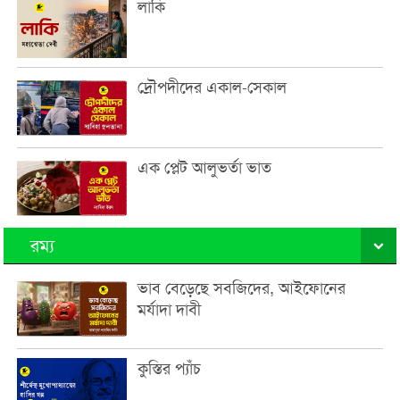
লাকি
দ্রৌপদীদের একাল-সেকাল
এক প্লেট আলুভর্তা ভাত
রম্য
ভাব বেড়েছে সবজিদের, আইফোনের
মর্যাদা দাবী
কুস্তির প্যাঁচ