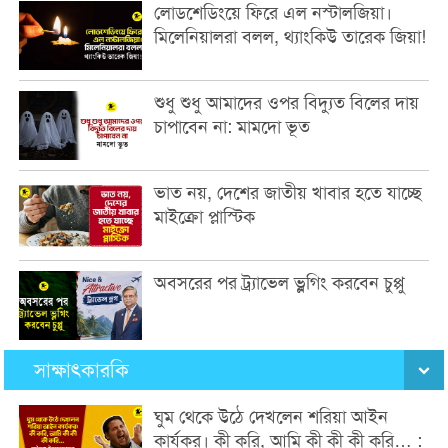
লোডশেডিংয়ে ফিরে এল নস্টালজিয়া।
মিলেনিয়ালরা বলল, থ্যাংকিউ তারেক জিয়া!
শুধু শুধু আমাদের ওপর বিদ্যুত বিলের দায়
চাপাবেন না: মামদো ভূত
ভাত নয়, দেশের জাতীয় খাবার হতে যাচ্ছে
মাইক্রো প্লাস্টিক
অবসরের পর ট্র্যাভেল ভ্লগিং করবেন চুপ্পু
সাক্ষাৎকারকি
ঘুম থেকে উঠে দেখলেন শরিয়া আইন
কার্যকর। কী করি, আমি কী কী কী করি… :