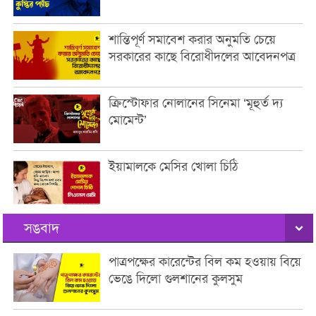
শান্তিপূর্ণ সমাবেশ করার অনুমতি চেয়ে
সরকারের কাছে বিরোধীদলের আবেদনপত্র
ক্রিস্টোফার নোলানের সিনেমা ‘মূহুর্ত দ্য
মোমেন্ট’
ইয়ামালকে মেসির খোলা চিঠি
সঙবাদ
পাত্রপক্ষের কারেন্টের বিল কম হওয়ায় বিয়ে
ভেঙে দিলো গুলশানের কুলসুম