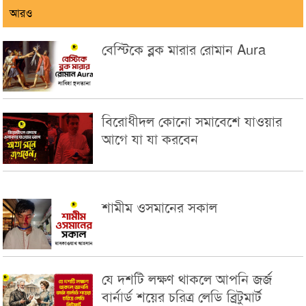
আরও
বেস্টিকে ব্লক মারার রোমান Aura
বিরোধীদল কোনো সমাবেশে যাওয়ার
আগে যা যা করবেন
শামীম ওসমানের সকাল
যে দশটি লক্ষণ থাকলে আপনি জর্জ
বার্নার্ড শয়ের চরিত্র লেডি ব্রিটুমার্ট