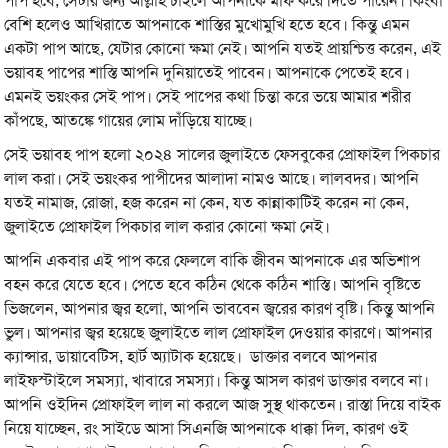
পাপ হবে, সেটার জন্য আল্লাহ চাইলে আপনাকে মাফ করে দিতে পারেন। কিংবা
বেশি হলেও আখিরাতে আপনাকে শাস্তির মুখোমুখি হতে হবে। কিন্তু এমন
একটা পাপ আছে, যেটার কোনো ক্ষমা নেই। আপনি যতই প্রায়শ্চিত্ত করেন, এই
ভয়াবহ পাপের শাস্তি আপনি দুনিয়াতেই পাবেন। আপনাকে পেতেই হবে।
এমনই ভয়ংকর সেই পাপ। সেই পাপের কথা চিন্তা করে ভয়ে আমার শরীর
কাঁপছে, আতঙ্কে গায়ের লোম দাঁড়িয়ে যাচ্ছে।
সেই ভয়াবহ পাপ হলো ২০২৪ সালের জুলাইতে ফেসবুকের প্রোফাইল পিকচার
লাল করা। সেই ভয়ংকর পাপীদের আলাদা নামও আছে। লালবদর। আপনি
যতই নামাজ, রোজা, হজ করেন না কেন, যত কান্নাকাটিই করেন না কেন,
জুলাইতে প্রোফাইল পিকচার লাল করার কোনো ক্ষমা নেই।
আপনি একবার এই পাপ করে ফেললে বাকি জীবন আপনাকে এর অভিশাপ
বহন করে যেতে হবে। পেতে হবে কঠিন থেকে কঠিন শাস্তি। আপনি বৃষ্টিতে
ভিজলেন, আপনার জ্বর হলো, আপনি ভাববেন জ্বরের কারণ বৃষ্টি। কিন্তু আপনি
ভুল। আপনার জ্বর হয়েছে জুলাইতে লাল প্রোফাইল দেওয়ার কারণে। আপনার
ক্যান্সার, ডায়াবেটিস, হার্ট অ্যাটাক হয়েছে। ডাক্তার বলবে আপনার
লাইফস্টাইলে সমস্যা, খাবারে সমস্যা। কিন্তু আসল কারণ ডাক্তার বলবে না।
আপনি ওইদিন প্রোফাইল লাল না করলে আজ সুস্থ থাকতেন। রাস্তা দিয়ে বাইক
নিয়ে যাচ্ছেন, রং সাইডে আসা সিএনজি আপনাকে ধাক্কা দিল, কারণ ওই