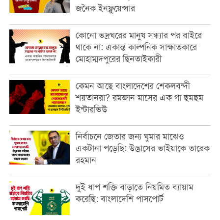
জনৈক ইনফ্লুয়েন্সার
কোনো ভদ্রঘরের মানুষ সন্ধ্যার পর বাইরে
থাকে না: একান্ত কাল্পনিক সাক্ষাতকারে
মোহাম্মদপুরের ছিনতাইকারী
কেমন আছে বাংলাদেশের শেকলবন্দী
শয়তানরা? রমজান মাসের এক গা ছমছম
ইন্টারভিউ
নির্বাচনে জেতার জন্য ঘুমার মাঝেও
একটানা পড়েছি: উদ্ভাসের ভাইয়াকে তারেক
রহমান
দুই ধাপ শক্তি বাড়াতে নিয়মিত ব্যায়াম
করেছি: বাংলাদেশি পাসপোর্ট