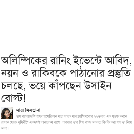
অলিম্পিকের রানিং ইভেন্টে আবিদ,
নয়ন ও রাকিবকে পাঠানোর প্রস্তুতি
চলছে, ভয়ে কাঁপছেন উসাইন
বোল্ট!
সারা সিলভানা
হাফ বাংলাদেশি হাফ আমেরিকান সারা থাকে সান ফ্রান্সিসকোর ২২তলার এক সুউচ্চ ভবনে।
যেখান থেকে পৃথিবীটা একদমই অন্যরকম লাগে। অবসরে তার প্রিয় কাজ অবসরে কি কি করা যায় তা নিয়ে
ভাবা।