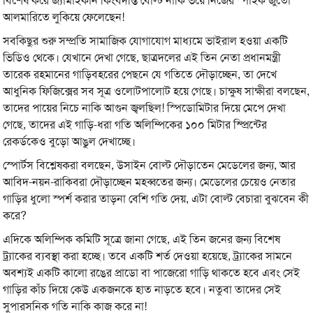
বিশেষ করে জ্যামাইকান কিংবদন্তি বোল্ট নাকি ভয়ে নিজের স্পাইক জুতো
আলমারিতে লুকিয়ে ফেলেছেন!
সবকিছুর শুরু সম্প্রতি সামাজিক যোগাযোগ মাধ্যমে ভাইরাল হওয়া একটি
ভিডিও থেকে। যেখানে দেখা গেছে, ছাত্রদলের এই তিন নেতা প্রধানমন্ত্রী
তারেক রহমানের গাড়িবহরের পেছনে যে গতিতে দৌড়াচ্ছেন, তা দেখে
আধুনিক ফিজিক্সের সব সূত্র ওলোটপালোট হয়ে গেছে। চাক্ষুষ সাক্ষীরা বলছেন,
তাদের পায়ের নিচে নাকি আগুন জ্বলছিল! স্পিডোমিটার দিয়ে মেপে দেখা
গেছে, তাদের এই গাড়ি-ধরা গতি অলিম্পিকের ১০০ মিটার স্প্রিন্টের
রেকর্ডকেও বুড়ো আঙুল দেখাচ্ছে।
স্পোর্টস বিশ্লেষকরা বলছেন, উসাইন বোল্ট দৌড়াতেন মেডেলের জন্য, আর
আবিদ-নয়ন-রাকিবরা দৌড়াচ্ছেন মহব্বতের জন্য। মেডেলের চেয়েও নেতার
গাড়ির ধুলো স্পর্শ করার তাড়না বেশি গতি দেয়, এটা বোল্ট বেচারা বুঝবেন কী
করে?
এদিকে অলিম্পিক কমিটি সূত্রে জানা গেছে, এই তিন জনের জন্য বিশেষ
ট্র্যাকের ব্যবস্থা করা হচ্ছে। তবে একটি শর্ত দেওয়া হয়েছে, ট্র্যাকের সামনে
অবশ্যই একটি কালো রঙের প্রাডো বা পাজেরো গাড়ি থাকতে হবে এবং সেই
গাড়ির কাঁচ দিয়ে কেউ একজনকে হাত নাড়তে হবে। নতুবা তাদের সেই
সুপারসনিক গতি নাকি কাজ করে না!