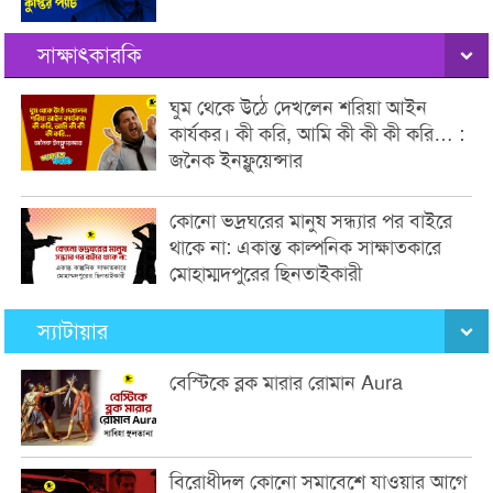
সাক্ষাৎকারকি
ঘুম থেকে উঠে দেখলেন শরিয়া আইন
কার্যকর। কী করি, আমি কী কী কী করি… :
জনৈক ইনফ্লুয়েন্সার
কোনো ভদ্রঘরের মানুষ সন্ধ্যার পর বাইরে
থাকে না: একান্ত কাল্পনিক সাক্ষাতকারে
মোহাম্মদপুরের ছিনতাইকারী
স্যাটায়ার
বেস্টিকে ব্লক মারার রোমান Aura
বিরোধীদল কোনো সমাবেশে যাওয়ার আগে