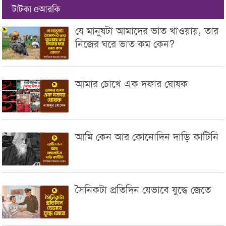
টাটকা eআরকি
যে মানুষটা আমাদের ভাত খাওয়ায়, তার
নিজের ঘরে ভাত কম কেন?
আমার চোখে এক দফার ঘোষক
আমি কেন আর কোনোদিন দাড়ি কাটিনি
সৈনিকটা প্রতিদিন যেভাবে যুদ্ধে জেতে