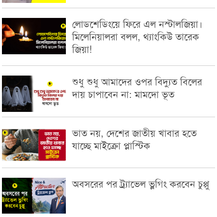
লোডশেডিংয়ে ফিরে এল নস্টালজিয়া।
মিলেনিয়ালরা বলল, থ্যাংকিউ তারেক
জিয়া!
শুধু শুধু আমাদের ওপর বিদ্যুত বিলের
দায় চাপাবেন না: মামদো ভূত
ভাত নয়, দেশের জাতীয় খাবার হতে
যাচ্ছে মাইক্রো প্লাস্টিক
অবসরের পর ট্র্যাভেল ভ্লগিং করবেন চুপ্পু