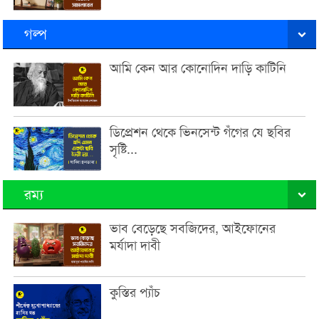
গল্প
আমি কেন আর কোনোদিন দাড়ি কাটিনি
ডিপ্রেশন থেকে ভিনসেন্ট গঁগের যে ছবির
সৃষ্টি...
রম্য
ভাব বেড়েছে সবজিদের, আইফোনের
মর্যাদা দাবী
কুস্তির প্যাঁচ