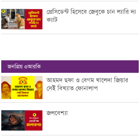
প্রেসিডেন্ট হিসেবে জেবুকে চান ল্যারি দ্য
ক্যাট
জনপ্রিয় eআরকি
আহমদ ছফা ও বেগম খালেদা জিয়ার
সেই বিখ্যাত ফোনালাপ
জলবেশ্যা