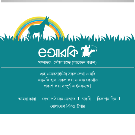
সম্পাদক: খোঁজা হচ্ছে (আবেদন করুন)
এই ওয়েবসাইটের সকল লেখা ও ছবি
অনুমতি ছাড়া নকল করা ও অন্য কোথাও
প্রকাশ করা সম্পূর্ণ আইনসম্মত |
আমরা কারা
লেখা পাঠাবেন যেভাবে
চাকরি
বিজ্ঞাপন দিন
যোগাযোগ বিভিন্ন উপায়