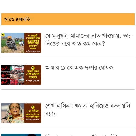
আরও eআরকি
যে মানুষটা আমাদের ভাত খাওয়ায়, তার
নিজের ঘরে ভাত কম কেন?
আমার চোখে এক দফার ঘোষক
শেখ হাসিনা: ক্ষমতা হারিয়েও বদলায়নি
বয়ান