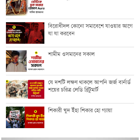
বিরোধীদল কোনো সমাবেশে যাওয়ার আগে
যা যা করবেন
শামীম ওসমানের সকাল
যে দশটি লক্ষণ থাকলে আপনি জর্জ বার্নার্ড
শয়ের চরিত্র লেডি ব্রিটুমার্ট
শিকারী খুদ ইঁহা শিকার হো গ্যায়া