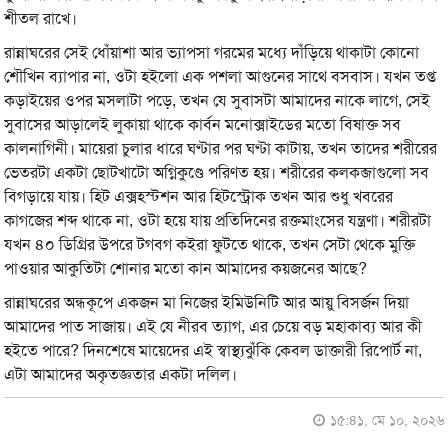
শীতল রাখে।
রান্নাঘরের সেই ধোঁয়াশা আর ভ্যাপসা গরমের মধ্যে দাঁড়িয়ে থাকাটা কোনো
শৌখিন ব্যাপার না, ওটা হইলো এক পশলা আগুনের সাথে বসবাস। যখন তপ্ত
কড়াইয়ের ওপর মসলাটা পড়ে, তখন যে সুবাসটা আমাদের নাকে লাগে, সেই
সুবাসের আড়ালেই লুকায়া থাকে কার্বন মনোক্সাইডের মতো বিষাক্ত সব
কালনাগিনী। মায়েরা চুলার ধারে ঘণ্টার পর ঘণ্টা কাটায়, তখন তাদের শরীরের
ভেতরটা একটা ছোটখাটো অগ্নিকুণ্ডে পরিণত হয়। শরীরের কলকব্জাগুলো সব
বিগড়ায়ে যায়। হিট এক্সহস্টশন আর হিটস্ট্রোক তখন আর শুধু খবরের
কাগজের শব্দ থাকে না, ওটা হয়ে যায় প্রতিদিনের রক্তমাংসের যন্ত্রণা। শরীরটা
যখন ৪০ ডিগ্রির উপরে টগবগ কইরা ফুটতে থাকে, তখন সেটা থেকে মুক্তি
পাওয়ার আকুতিটা শোনার মতো কান আমাদের কয়জনের আছে?
রান্নাঘরের অন্ধকূপে একজন মা নিজের ইমিউনিটি আর আয়ু বিসর্জন দিয়া
আমাদের পাত সাজায়। এই যে নীরব ত্যাগ, এর চেয়ে বড় মহাকাব্য আর কী
হইতে পারে? দিনশেষে মায়েদের এই স্বাস্থ্যঝুঁকি কেবল ডাক্তারী রিপোর্ট না,
এটা আমাদের অকৃতজ্ঞতার একটা দলিল।
১৫:৪১, মে ১০, ২০২৬