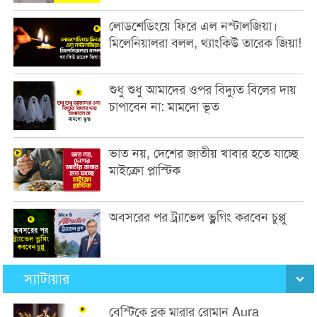
লোডশেডিংয়ে ফিরে এল নস্টালজিয়া।
মিলেনিয়ালরা বলল, থ্যাংকিউ তারেক জিয়া!
শুধু শুধু আমাদের ওপর বিদ্যুত বিলের দায়
চাপাবেন না: মামদো ভূত
ভাত নয়, দেশের জাতীয় খাবার হতে যাচ্ছে
মাইক্রো প্লাস্টিক
অবসরের পর ট্র্যাভেল ভ্লগিং করবেন চুপ্পু
স্যাটায়ার
বেস্টিকে ব্লক মারার রোমান Aura