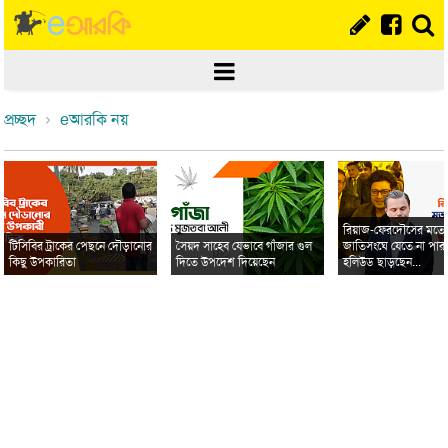
প্রচ্ছদ
eআরকি নয়
রিয়াজ-ফেরদৌসের মত
টিসিবির ট্রাকের পেছনে দৌড়ানোর
সৈয়দ সাহেব যেভাবে গাঁজার গুল
জাতিসংঘে যেতে না পার
কিছু উপকারিতা
দিতে উপদেশ দিয়েছেন
হলিউড ছাড়ছেন...