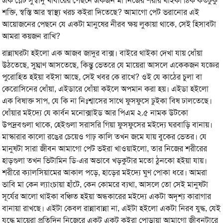
এক প্লেট সুস্বাদু খাবারের পেছনে একজন মা নিজের শরীর থাইকা ঠিক কতটুকু
শক্তি, স্বস্তি আর স্বাস্থ্য খরচ কইরা দিতেছে? আমাগো পেট ভরানোর এই
আয়োজনের পেছনে যে একটা মানুষের নীরব ক্ষয় লুকায়া থাকে, সেই হিসাবটা
আমরা কয়জন রাখি?
রান্নাঘরটা হইলো এক আজব জাদুর বাক্স। বাইরে থাইকা দেখা যায় ধোঁয়া
উঠতেছে, সুঘ্রাণ আসতেছে, কিন্তু ভেতরে যে মায়েরা আসলে একেকজন যজ্ঞের
পুরোহিত হইয়া বইসা আছে, সেই খবর কে রাখে? ওই যে কাঠের চুলা বা
কেরোসিনের ধোঁয়া, এইডারে ধোঁয়া কইলে অপমান করা হয়। এইডা হইলো
এক বিষাক্ত সাপ, যে কি না নিঃশ্বাসের সাথে ফুসফুসে ঢুইকা বিষ ঢালতেছে।
ধোঁয়ার মইদ্যে যে কার্বন মনোক্সাইড আর পিএম ২.৫ নামক উটকো
উপদ্রবগুলা থাকে, হেইগুলা সরাসরি গিয়া ফুসফুসের মইদ্যে ঘরবাড়ি বানায়।
মাস্কারার কালো রঙের চেয়েও গাঢ় কালি তখন জমে যায় বুকের ভেতর। যে
মানুষটা সারা জীবন আমাগো পেট ভইরা খাওয়াইলো, তার নিজের শরীরের
হাড়গুলা তখন ভিটামিন ডি-এর অভাবে খড়কুটার মতো ঠুনকো হইয়া যায়।
শরীরে ক্যালসিয়ামের আকাল পড়ে, হাড়ের মইদ্যে ঘুণ পোকা ধরে। আমরা
ভাবি মা কেন ল্যাংচায়া হাঁটে, কেন কোমরে ব্যথা, আসলে তো সেই মানুষটা
সূর্যের আলো থাইকা বঞ্চিত হইয়া অন্ধকারের মইদ্যে একটা অদৃশ্য কারাগার
বানায়া রাখছে। এইটা কেবল রান্নাবান্না না, এইটা হইলো একটা নিরব যুদ্ধ, যেই
যুদ্ধে মায়েরা প্রতিদিন নিজেরে একটু একটু কইরা পোড়ায়া আমাগো জীবনটারে