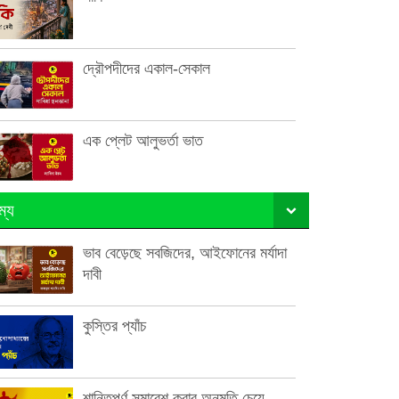
দ্রৌপদীদের একাল-সেকাল
এক প্লেট আলুভর্তা ভাত
ম্য
ভাব বেড়েছে সবজিদের, আইফোনের মর্যাদা
দাবী
কুস্তির প্যাঁচ
শান্তিপূর্ণ সমাবেশ করার অনুমতি চেয়ে