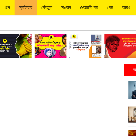
গল্প
স্যাটায়ার
কৌতুক
সঙবাদ
eআরকি নয়
গেম
আরও
আ