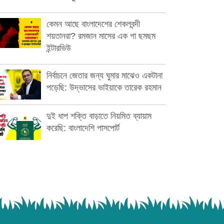
কেমন আছে বাংলাদেশের শেকলবন্দী
শয়তানরা? রমজান মাসের এক গা ছমছম
ইন্টারভিউ
নির্বাচনে জেতার জন্য ঘুমার মাঝেও একটানা
পড়েছি: উদ্ভাসের ভাইয়াকে তারেক রহমান
দুই ধাপ শক্তি বাড়াতে নিয়মিত ব্যায়াম
করেছি: বাংলাদেশি পাসপোর্ট