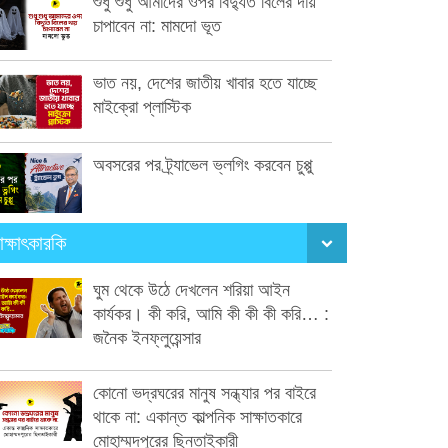
শুধু শুধু আমাদের ওপর বিদ্যুত বিলের দায়
চাপাবেন না: মামদো ভূত
ভাত নয়, দেশের জাতীয় খাবার হতে যাচ্ছে
মাইক্রো প্লাস্টিক
অবসরের পর ট্র্যাভেল ভ্লগিং করবেন চুপ্পু
াক্ষাৎকারকি
ঘুম থেকে উঠে দেখলেন শরিয়া আইন
কার্যকর। কী করি, আমি কী কী কী করি… :
জনৈক ইনফ্লুয়েন্সার
কোনো ভদ্রঘরের মানুষ সন্ধ্যার পর বাইরে
থাকে না: একান্ত কাল্পনিক সাক্ষাতকারে
মোহাম্মদপুরের ছিনতাইকারী