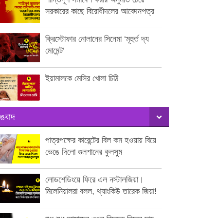
সরকারের কাছে বিরোধীদলের আবেদনপত্র
ক্রিস্টোফার নোলানের সিনেমা ‘মূহুর্ত দ্য
মোমেন্ট’
ইয়ামালকে মেসির খোলা চিঠি
ঙবাদ
পাত্রপক্ষের কারেন্টের বিল কম হওয়ায় বিয়ে
ভেঙে দিলো গুলশানের কুলসুম
লোডশেডিংয়ে ফিরে এল নস্টালজিয়া।
মিলেনিয়ালরা বলল, থ্যাংকিউ তারেক জিয়া!