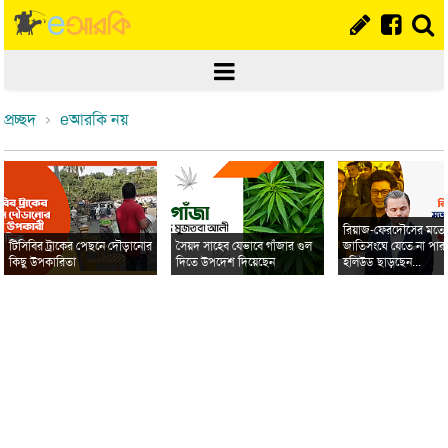
প্রচ্ছদ
eআরকি নয়
রিয়াজ-ফেরদৌসের মত
টিসিবির ট্রাকের পেছনে দৌড়ানোর
সৈয়দ সাহেব যেভাবে গাঁজার গুল
জাতিসংঘে যেতে না পার
কিছু উপকারিতা
দিতে উপদেশ দিয়েছেন
হলিউড ছাড়ছেন...