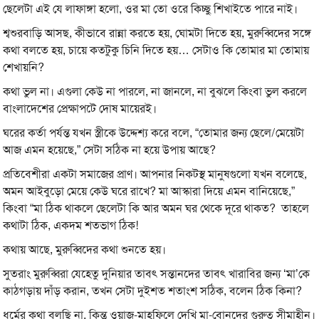
ছেলেটা এই যে লাফাঙ্গা হলো, ওর মা তো ওরে কিচ্ছু শিখাইতে পারে নাই।
শ্বশুরবাড়ি আসছ, কীভাবে রান্না করতে হয়, ঘোমটা দিতে হয়, মুরুব্বিদের সঙ্গে
কথা বলতে হয়, চায়ে কতটুকু চিনি দিতে হয়… সেটাও কি তোমার মা তোমায়
শেখায়নি?
কথা ভুল না। এগুলা কেউ না পারলে, না জানলে, না বুঝলে কিংবা ভুল করলে
বাংলাদেশের প্রেক্ষাপটে দোষ মায়েরই।
ঘরের কর্তা পর্যন্ত যখন স্ত্রীকে উদ্দেশ্য করে বলে, “তোমার জন্য ছেলে/মেয়েটা
আজ এমন হয়েছে,” সেটা সঠিক না হয়ে উপায় আছে?
প্রতিবেশীরা একটা সমাজের প্রাণ। আপনার নিকটস্থ মানুষগুলো যখন বলেছে,
অমন আইবুড়ো মেয়ে কেউ ঘরে রাখে? মা আস্কারা দিয়ে এমন বানিয়েছে,”
কিংবা “মা ঠিক থাকলে ছেলেটা কি আর অমন ঘর থেকে দূরে থাকত? তাহলে
কথাটা ঠিক, একদম শতভাগ ঠিক!
কথায় আছে, মুরুব্বিদের কথা শুনতে হয়।
সুতরাং মুরুব্বিরা যেহেতু দুনিয়ার তাবৎ সন্তানদের তাবৎ খারাবির জন্য ‘মা’কে
কাঠগড়ায় দাঁড় করান, তখন সেটা দুইশত শতাংশ সঠিক, বলেন ঠিক কিনা?
ধর্মের কথা বলছি না, কিন্তু ওয়াজ-মাহফিলে দেখি মা-বোনদের গুরুত্ব সীমাহীন।