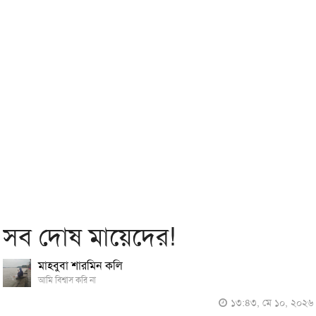
সব দোষ মায়েদের!
মাহবুবা শারমিন কলি
আমি বিশ্বাস করি না
১৩:৪৩, মে ১০, ২০২৬