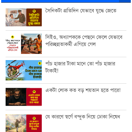
সৈনিকটা প্রতিদিন যেভাবে যুদ্ধে জেতে
সিইও, অধ্যাপককে পেছনে ফেলে যেভাবে
পরিচ্ছন্নতাকর্মী এগিয়ে গেল
পাঁচ হাজার টাকা মানে তো পাঁচ হাজার
টাকাই!
একটা লোক কত বড় শয়তান হতে পারে!
যে কারণে স্বর্গে বন্দুক নিয়ে ঢোকা নিষেধ