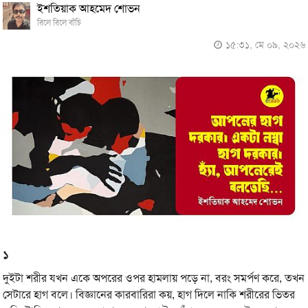
ইশতিয়াক আহমেদ শোভন
রিলে রিলে বাঁচি
১৫:৩১, মে ০৯, ২০২৬
১
দুইটা শরীর যখন একে অপরের ওপর হামলায় পড়ে না, বরং সমর্পণ করে, তখন
সেটারে হাগ বলে। বিজ্ঞানের কারবারিরা কয়, হাগ দিলে নাকি শরীরের ভিতর