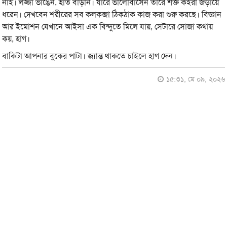
নাই। লজ্জা ভাঙেন, হাত বাড়ান। যারে ভালোবাসেন তারে শক্ত কইরা জড়ায়ে
ধরেন। দেখবেন শরীরের সব কলকব্জা ঠিকঠাক কাজ করা শুরু করছে। বিজ্ঞান
আর ইমোশন যেখানে আইসা এক বিন্দুতে মিলে যায়, সেটারে সোজা কথায়
কয়, হাগ।
বাকিটা আপনার বুকের পাটা। জ্যান্ত থাকতে চাইলে হাগ দেন।
১৫:৩১, মে ০৯, ২০২৬