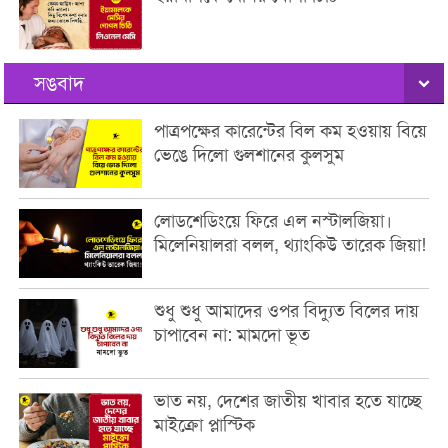
সঙবাদ
পাত্রপক্ষের কারেন্টের বিল কম হওয়ায় বিয়ে
ভেঙে দিলো গুলশানের কুলসুম
লোডশেডিংয়ে ফিরে এল নস্টালজিয়া।
মিলেনিয়ালরা বলল, থ্যাংকিউ তারেক জিয়া!
শুধু শুধু আমাদের ওপর বিদ্যুত বিলের দায়
চাপাবেন না: মামদো ভূত
ভাত নয়, দেশের জাতীয় খাবার হতে যাচ্ছে
মাইক্রো প্লাস্টিক