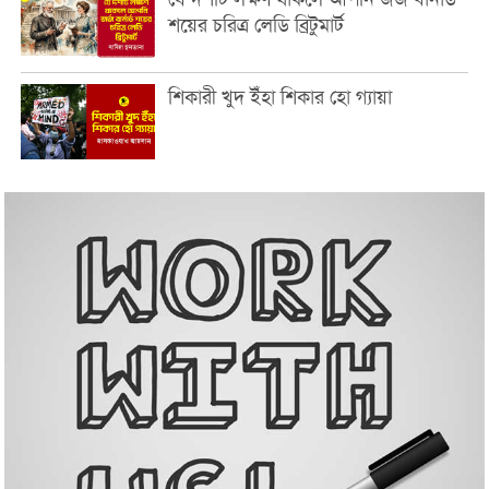
শয়ের চরিত্র লেডি ব্রিটুমার্ট
শিকারী খুদ ইঁহা শিকার হো গ্যায়া