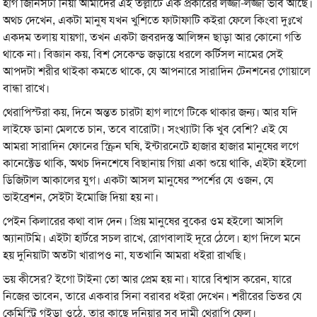
হাগ জিনিসটা নিয়া আমাদের এই তল্লাটে এক প্রকারের লজ্জা-লজ্জা ভাব আছে।
অথচ দেখেন, একটা মানুষ যখন খুশিতে ফাটাফাটি কইরা ফেলে কিংবা দুঃখে
একদম তলায় যায়গা, তখন একটা জবরদস্ত আলিঙ্গন ছাড়া আর কোনো গতি
থাকে না। বিজ্ঞান কয়, বিশ সেকেন্ড জড়ায়ে ধরলে কর্টিসল নামের সেই
আপদটা শরীর থাইকা কমতে থাকে, যে আপনারে সারাদিন টেনশনের গোয়ালে
বান্ধা রাখে।
থেরাপিস্টরা কয়, দিনে অন্তত চারটা হাগ লাগে টিকে থাকার জন্য। আর যদি
লাইফে ডানা মেলতে চান, তবে বারোটা। সংখ্যাটা কি খুব বেশি? এই যে
আমরা সারাদিন ফোনের স্ক্রিন ঘষি, ইন্টারনেটে হাজার হাজার মানুষের লগে
কানেক্টেড থাকি, অথচ দিনশেষে বিছানায় গিয়া একা শুয়ে থাকি, এইটা হইলো
ডিজিটাল আকালের যুগ। একটা আসল মানুষের স্পর্শের যে ওজন, যে
ভাইব্রেশন, সেইটা ইমোজি দিয়া হয় না।
পেইন কিলারের কথা বাদ দেন। প্রিয় মানুষের বুকের ওম হইলো আসলি
অ্যানাটমি। এইটা হার্টরে সচল রাখে, রোগবালাই দূরে ঠেলে। হাগ দিলে মনে
হয় দুনিয়াটা অতটা খারাপও না, যতখানি আমরা ধইরা রাখছি।
ভয় কীসের? ইগো টাইনা তো আর প্রেম হয় না। যারে বিশ্বাস করেন, যারে
নিজের ভাবেন, তারে একবার সিনা বরাবর ধইরা দেখেন। শরীরের ভিতর যে
কেমিস্ট্রি গইড়া ওঠে, তার কাছে দুনিয়ার সব দামী থেরাপি ফেল।