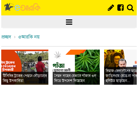
প্রচ্ছদ
eআরকি নয়
রিয়াজ-ফেরদৌসের মত
টিসিবির ট্রাকের পেছনে দৌড়ানোর
সৈয়দ সাহেব যেভাবে গাঁজার গুল
জাতিসংঘে যেতে না পার
কিছু উপকারিতা
দিতে উপদেশ দিয়েছেন
হলিউড ছাড়ছেন...