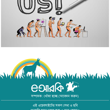
সম্পাদক: খোঁজা হচ্ছে (আবেদন করুন)
এই ওয়েবসাইটের সকল লেখা ও ছবি