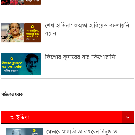
শেখ হাসিনা: ক্ষমতা হারিয়েও বদলায়নি
বয়ান
কিশোর কুমারের যত ‘কিশোরামি’
পাঠকের মন্তব্য
আইডিয়া
যেভাবে মাথা ঠান্ডা রাখবেন বিদ্যুৎ ও