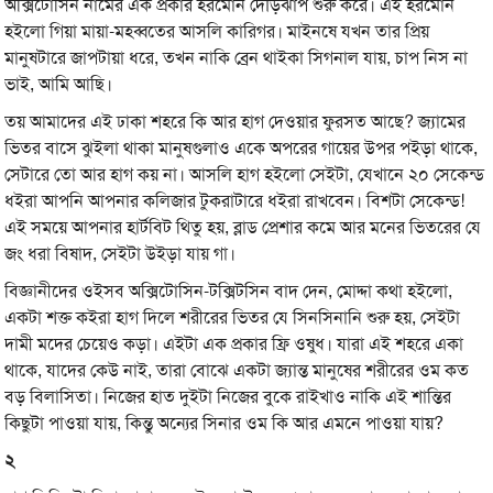
অক্সিটোসিন নামের এক প্রকার হরমোন দৌড়ঝাঁপ শুরু করে। এই হরমোন
হইলো গিয়া মায়া-মহব্বতের আসলি কারিগর। মাইনষে যখন তার প্রিয়
মানুষটারে জাপটায়া ধরে, তখন নাকি ব্রেন থাইকা সিগনাল যায়, চাপ নিস না
ভাই, আমি আছি।
তয় আমাদের এই ঢাকা শহরে কি আর হাগ দেওয়ার ফুরসত আছে? জ্যামের
ভিতর বাসে ঝুইলা থাকা মানুষগুলাও একে অপরের গায়ের উপর পইড়া থাকে,
সেটারে তো আর হাগ কয় না। আসলি হাগ হইলো সেইটা, যেখানে ২০ সেকেন্ড
ধইরা আপনি আপনার কলিজার টুকরাটারে ধইরা রাখবেন। বিশটা সেকেন্ড!
এই সময়ে আপনার হার্টবিট থিতু হয়, ব্লাড প্রেশার কমে আর মনের ভিতরের যে
জং ধরা বিষাদ, সেইটা উইড়া যায় গা।
বিজ্ঞানীদের ওইসব অক্সিটোসিন-টক্সিটসিন বাদ দেন, মোদ্দা কথা হইলো,
একটা শক্ত কইরা হাগ দিলে শরীরের ভিতর যে সিনসিনানি শুরু হয়, সেইটা
দামী মদের চেয়েও কড়া। এইটা এক প্রকার ফ্রি ওষুধ। যারা এই শহরে একা
থাকে, যাদের কেউ নাই, তারা বোঝে একটা জ্যান্ত মানুষের শরীরের ওম কত
বড় বিলাসিতা। নিজের হাত দুইটা নিজের বুকে রাইখাও নাকি এই শান্তির
কিছুটা পাওয়া যায়, কিন্তু অন্যের সিনার ওম কি আর এমনে পাওয়া যায়?
২