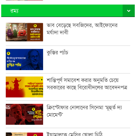
রম্য
ভাব বেড়েছে সবজিদের, আইফোনের
মর্যাদা দাবী
কুস্তির প্যাঁচ
শান্তিপূর্ণ সমাবেশ করার অনুমতি চেয়ে
সরকারের কাছে বিরোধীদলের আবেদনপত্র
ক্রিস্টোফার নোলানের সিনেমা ‘মূহুর্ত দ্য
মোমেন্ট’
ইয়ামালকে মেসির খোলা চিঠি