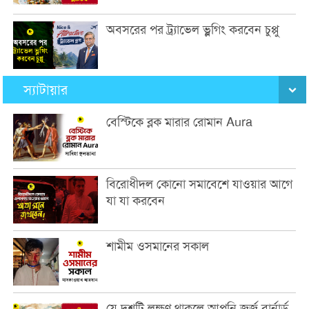
অবসরের পর ট্র্যাভেল ভ্লগিং করবেন চুপ্পু
স্যাটায়ার
বেস্টিকে ব্লক মারার রোমান Aura
বিরোধীদল কোনো সমাবেশে যাওয়ার আগে
যা যা করবেন
শামীম ওসমানের সকাল
যে দশটি লক্ষণ থাকলে আপনি জর্জ বার্নার্ড