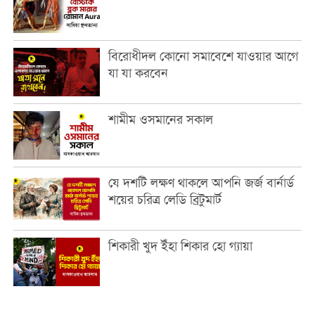
বিরোধীদল কোনো সমাবেশে যাওয়ার আগে
যা যা করবেন
শামীম ওসমানের সকাল
যে দশটি লক্ষণ থাকলে আপনি জর্জ বার্নার্ড
শয়ের চরিত্র লেডি ব্রিটুমার্ট
শিকারী খুদ ইঁহা শিকার হো গ্যায়া