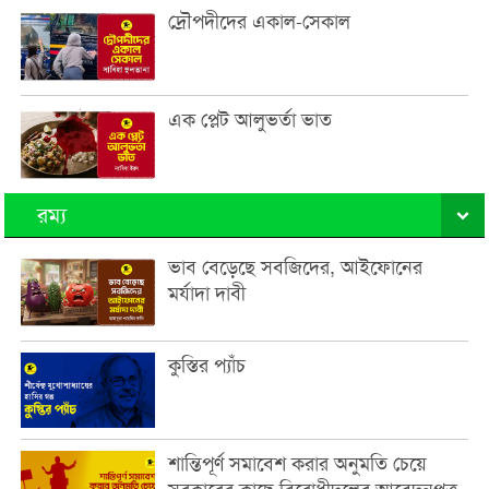
দ্রৌপদীদের একাল-সেকাল
এক প্লেট আলুভর্তা ভাত
রম্য
ভাব বেড়েছে সবজিদের, আইফোনের
মর্যাদা দাবী
কুস্তির প্যাঁচ
শান্তিপূর্ণ সমাবেশ করার অনুমতি চেয়ে