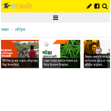
প্রচ্ছদ
কৌতুক
রিয়াজ-ফেরদৌসের মত
টিসিবির ট্রাকের পেছনে দৌড়ানোর
সৈয়দ সাহেব যেভাবে গাঁজার গুল
জাতিসংঘে যেতে না পার
কিছু উপকারিতা
দিতে উপদেশ দিয়েছেন
হলিউড ছাড়ছেন...