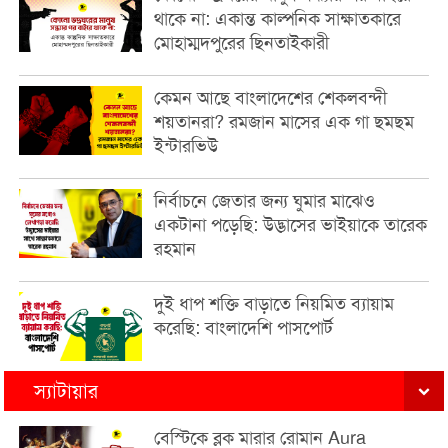
থাকে না: একান্ত কাল্পনিক সাক্ষাতকারে
মোহাম্মদপুরের ছিনতাইকারী
কেমন আছে বাংলাদেশের শেকলবন্দী
শয়তানরা? রমজান মাসের এক গা ছমছম
ইন্টারভিউ
নির্বাচনে জেতার জন্য ঘুমার মাঝেও
একটানা পড়েছি: উদ্ভাসের ভাইয়াকে তারেক
রহমান
দুই ধাপ শক্তি বাড়াতে নিয়মিত ব্যায়াম
করেছি: বাংলাদেশি পাসপোর্ট
স্যাটায়ার
বেস্টিকে ব্লক মারার রোমান Aura