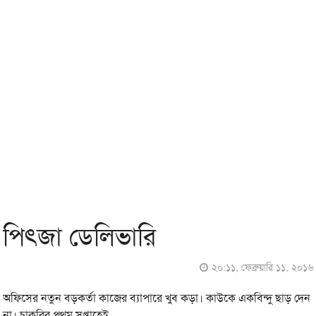
পিৎজা ডেলিভারি
২০:১১, ফেব্রুয়ারি ১১, ২০১৬
অফিসের নতুন বড়কর্তা কাজের ব্যাপারে খুব কড়া। কাউকে একবিন্দু ছাড় দেন
না। চাকরির প্রথম সপ্তাহেই