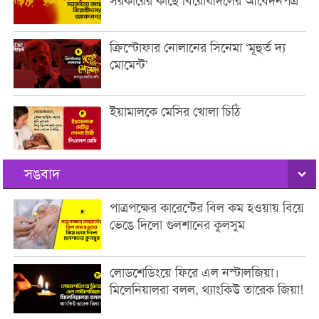
সরকারের কাছে বিরোধীদলের আবেদনপত্র
ক্রিস্টোফার নোলানের সিনেমা ‘মূহুর্ত দ্য
মোমেন্ট’
ইয়ামালকে মেসির খোলা চিঠি
সঙবাদ
পাত্রপক্ষের কারেন্টের বিল কম হওয়ায় বিয়ে
ভেঙে দিলো গুলশানের কুলসুম
লোডশেডিংয়ে ফিরে এল নস্টালজিয়া।
মিলেনিয়ালরা বলল, থ্যাংকিউ তারেক জিয়া!