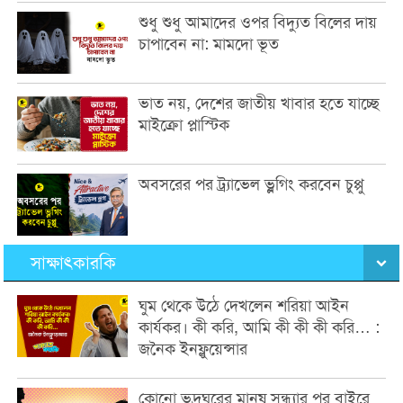
শুধু শুধু আমাদের ওপর বিদ্যুত বিলের দায়
চাপাবেন না: মামদো ভূত
ভাত নয়, দেশের জাতীয় খাবার হতে যাচ্ছে
মাইক্রো প্লাস্টিক
অবসরের পর ট্র্যাভেল ভ্লগিং করবেন চুপ্পু
সাক্ষাৎকারকি
ঘুম থেকে উঠে দেখলেন শরিয়া আইন
কার্যকর। কী করি, আমি কী কী কী করি… :
জনৈক ইনফ্লুয়েন্সার
কোনো ভদ্রঘরের মানুষ সন্ধ্যার পর বাইরে