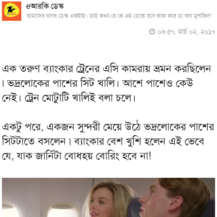
eআরকি ডেস্ক
আমাদের বসার ডেস্ক একটাই। তাই কখন যে কে এই ডেস্কে বসে কাজ করে তা বলা মুশকিল!
০৬:৫৭, মার্চ ০২, ২০১৭
এক তরুণ ব্যাংকার ট্রেনের এসি কামরায় ভ্রমন করছিলেন
৷ ভদ্রলোকের পাশের সিট খালি। আশে পাশেও কেউ
নেই। ট্রেন মোটাুটি খালিই বলা চলে।
একটু পরে, একজন সুন্দরী মেয়ে উঠে ভদ্রলোকের পাশের
সিটটাতে বসলেন ৷ ব্যাংকার বেশ খুশি হলেন এই ভেবে
যে, যাক জার্নিটা বোধহয় বোরিং হবে না!