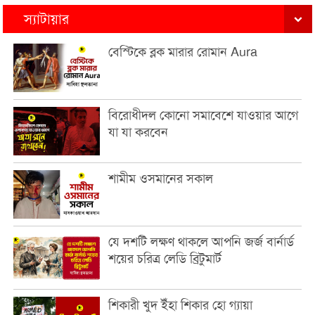
স্যাটায়ার
বেস্টিকে ব্লক মারার রোমান Aura
বিরোধীদল কোনো সমাবেশে যাওয়ার আগে
যা যা করবেন
শামীম ওসমানের সকাল
যে দশটি লক্ষণ থাকলে আপনি জর্জ বার্নার্ড
শয়ের চরিত্র লেডি ব্রিটুমার্ট
শিকারী খুদ ইঁহা শিকার হো গ্যায়া