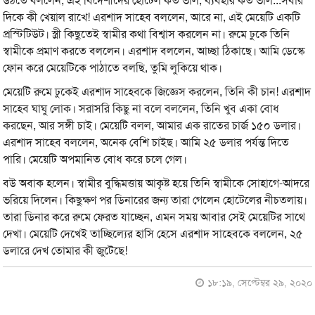
উঠতে বললেন, এই বিদেশীদের হোটেল কত ভাল, ব্যবহার কত ভাল...সবার
দিকে কী খেয়াল রাখে! এরশাদ সাহেব বললেন, আরে না, এই মেয়েটি একটি
প্রস্টিটিউট। স্ত্রী কিছুতেই স্বামীর কথা বিশ্বাস করলেন না। রুমে ঢুকে তিনি
স্বামীকে প্রমাণ করতে বললেন। এরশাদ বললেন, আচ্ছা ঠিকাছে। আমি ডেস্কে
ফোন করে মেয়েটিকে পাঠাতে বলছি, তুমি লুকিয়ে থাক।
মেয়েটি রুমে ঢুকেই এরশাদ সাহেবকে জিজ্ঞেস করলেন, তিনি কী চান! এরশাদ
সাহেব ঘাঘু লােক। সরাসরি কিছু না বলে বললেন, তিনি খুব একা বােধ
করছেন, আর সঙ্গী চাই। মেয়েটি বলল, আমার এক রাতের চার্জ ১৫০ ডলার।
এরশাদ সাহেব বললেন, অনেক বেশি চাইছ। আমি ২৫ ডলার পর্যন্ত দিতে
পারি। মেয়েটি অপমানিত বােধ করে চলে গেল।
বউ অবাক হলেন। স্বামীর বুদ্ধিমত্তায় আকৃষ্ট হয়ে তিনি স্বামীকে সােহাগে-আদরে
ভরিয়ে দিলেন। কিছুক্ষণ পর ডিনারের জন্য তারা গেলেন হােটেলের নীচতলায়।
তারা ডিনার করে রুমে ফেরত যাচ্ছেন, এমন সময় আবার সেই মেয়েটির সাথে
দেখা। মেয়েটি দেখেই তাচ্ছিল্যের হাসি হেসে এরশাদ সাহেবকে বললেন, ২৫
ডলারে দেখ তােমার কী জুটেছে!
১৮:১৯, সেপ্টেম্বর ২৯, ২০২০