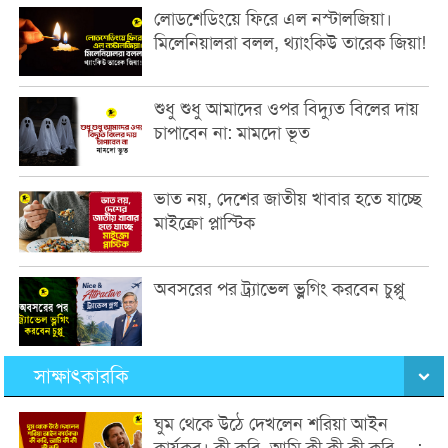
লোডশেডিংয়ে ফিরে এল নস্টালজিয়া।
মিলেনিয়ালরা বলল, থ্যাংকিউ তারেক জিয়া!
শুধু শুধু আমাদের ওপর বিদ্যুত বিলের দায়
চাপাবেন না: মামদো ভূত
ভাত নয়, দেশের জাতীয় খাবার হতে যাচ্ছে
মাইক্রো প্লাস্টিক
অবসরের পর ট্র্যাভেল ভ্লগিং করবেন চুপ্পু
সাক্ষাৎকারকি
ঘুম থেকে উঠে দেখলেন শরিয়া আইন