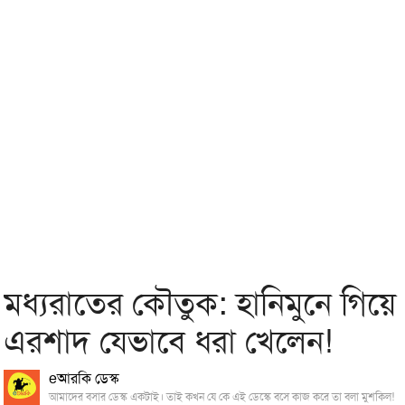
মধ্যরাতের কৌতুক: হানিমুনে গিয়ে
এরশাদ যেভাবে ধরা খেলেন!
eআরকি ডেস্ক
আমাদের বসার ডেস্ক একটাই। তাই কখন যে কে এই ডেস্কে বসে কাজ করে তা বলা মুশকিল!