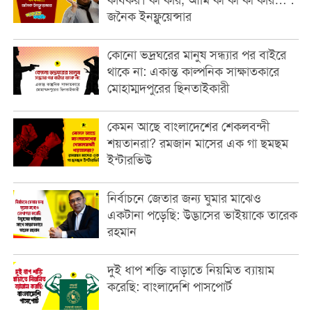
কার্যকর। কী করি, আমি কী কী কী করি… :
জনৈক ইনফ্লুয়েন্সার
কোনো ভদ্রঘরের মানুষ সন্ধ্যার পর বাইরে
থাকে না: একান্ত কাল্পনিক সাক্ষাতকারে
মোহাম্মদপুরের ছিনতাইকারী
কেমন আছে বাংলাদেশের শেকলবন্দী
শয়তানরা? রমজান মাসের এক গা ছমছম
ইন্টারভিউ
নির্বাচনে জেতার জন্য ঘুমার মাঝেও
একটানা পড়েছি: উদ্ভাসের ভাইয়াকে তারেক
রহমান
দুই ধাপ শক্তি বাড়াতে নিয়মিত ব্যায়াম
করেছি: বাংলাদেশি পাসপোর্ট