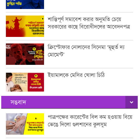
শান্তিপূর্ণ সমাবেশ করার অনুমতি চেয়ে
সরকারের কাছে বিরোধীদলের আবেদনপত্র
ক্রিস্টোফার নোলানের সিনেমা ‘মূহুর্ত দ্য
মোমেন্ট’
ইয়ামালকে মেসির খোলা চিঠি
সঙবাদ
পাত্রপক্ষের কারেন্টের বিল কম হওয়ায় বিয়ে
ভেঙে দিলো গুলশানের কুলসুম