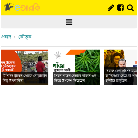
প্রচ্ছদ
কৌতুক
রিয়াজ-ফেরদৌসের মত
টিসিবির ট্রাকের পেছনে দৌড়ানোর
সৈয়দ সাহেব যেভাবে গাঁজার গুল
জাতিসংঘে যেতে না পার
কিছু উপকারিতা
দিতে উপদেশ দিয়েছেন
হলিউড ছাড়ছেন...