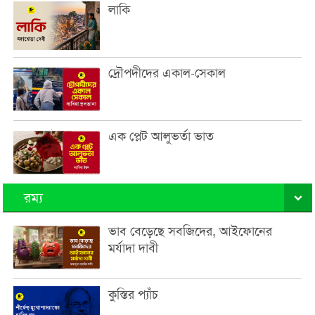
লাকি
দ্রৌপদীদের একাল-সেকাল
এক প্লেট আলুভর্তা ভাত
রম্য
ভাব বেড়েছে সবজিদের, আইফোনের
মর্যাদা দাবী
কুস্তির প্যাঁচ